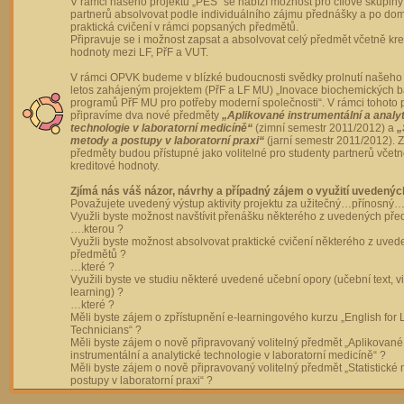
V rámci našeho projektu „PES“ se nabízí možnost pro cílové skupiny
partnerů absolvovat podle individuálního zájmu přednášky a po dom
praktická cvičení v rámci popsaných předmětů.
Připravuje se i možnost zapsat a absolvovat celý předmět včetně kre
hodnoty mezi LF, PřF a VUT.
V rámci OPVK budeme v blízké budoucnosti svědky prolnutí našeho 
letos zahájeným projektem (PřF a LF MU) „Inovace biochemických 
programů PřF MU pro potřeby moderní společnosti“. V rámci tohoto 
připravíme dva nové předměty
„Aplikované instrumentální a analy
technologie v laboratorní medicíně“
(zimní semestr 2011/2012) a
„
metody a postupy v laboratorní praxi“
(jarní semestr 2011/2012).
předměty budou přístupné jako volitelné pro studenty partnerů včet
kreditové hodnoty.
Zjímá nás váš názor, návrhy a případný zájem o využití uvedenýc
Považujete uvedený výstup aktivity projektu za užitečný…přínosný…
Využli byste možnost navštívit přenášku některého z uvedených př
….kterou ?
Využli byste možnost absolvovat praktické cvičení některého z uve
předmětů ?
…které ?
Využili byste ve studiu některé uvedené učební opory (učební text, v
learning) ?
…které ?
Měli byste zájem o zpřístupnění e-learningového kurzu „English for 
Technicians“ ?
Měli byste zájem o nově připravovaný volitelný předmět „Aplikované
instrumentální a analytické technologie v laboratorní medicíně“ ?
Měli byste zájem o nově připravovaný volitelný předmět „Statistické
postupy v laboratorní praxi“ ?