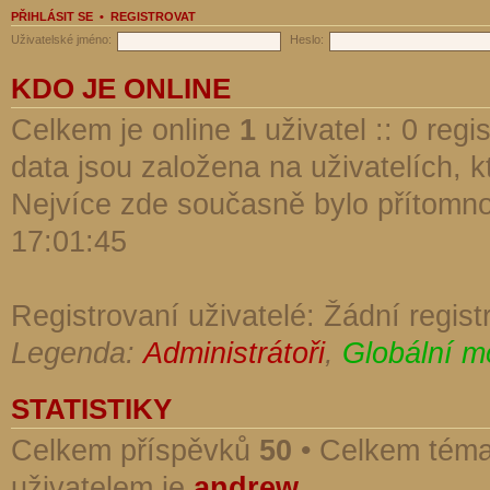
PŘIHLÁSIT SE
•
REGISTROVAT
Uživatelské jméno:
Heslo:
KDO JE ONLINE
Celkem je online
1
uživatel :: 0 reg
data jsou založena na uživatelích, kt
Nejvíce zde současně bylo přítomn
17:01:45
Registrovaní uživatelé: Žádní regist
Legenda:
Administrátoři
,
Globální m
STATISTIKY
Celkem příspěvků
50
• Celkem tém
uživatelem je
andrew