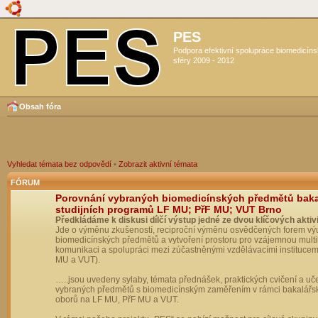
PES
Podpora efektivní spolupráce biomedicín
sféry 2009 - 2012
Obsah fóra
Vyhledat témata bez odpovědí
•
Zobrazit aktivní témata
FÓRUM
Porovnání vybraných biomedicínských předmětů bak
studijních programů LF MU; PřF MU; VUT Brno
Předkládáme k diskusi dílčí výstup jedné ze dvou klíčových aktivi
Jde o výměnu zkušeností, reciproční výměnu osvědčených forem vý
biomedicínských předmětů a vytvoření prostoru pro vzájemnou multil
komunikaci a spolupráci mezi zúčastněnými vzdělávacími institucem
MU a VUT).
…..jsou uvedeny sylaby, témata přednášek, praktických cvičení a uč
vybraných předmětů s biomedicínským zaměřením v rámci bakalářs
oborů na LF MU, PřF MU a VUT.