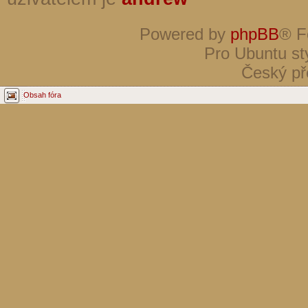
Powered by
phpBB
® F
Pro Ubuntu st
Český př
Obsah fóra