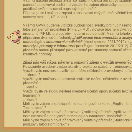
V rámci našeho projektu „PES“ se nabízí možnost pro cílové skupiny
partnerů absolvovat podle individuálního zájmu přednášky a po dom
praktická cvičení v rámci popsaných předmětů.
Připravuje se i možnost zapsat a absolvovat celý předmět včetně kre
hodnoty mezi LF, PřF a VUT.
V rámci OPVK budeme v blízké budoucnosti svědky prolnutí našeho 
letos zahájeným projektem (PřF a LF MU) „Inovace biochemických 
programů PřF MU pro potřeby moderní společnosti“. V rámci tohoto 
připravíme dva nové předměty
„Aplikované instrumentální a analy
technologie v laboratorní medicíně“
(zimní semestr 2011/2012) a
„
metody a postupy v laboratorní praxi“
(jarní semestr 2011/2012).
předměty budou přístupné jako volitelné pro studenty partnerů včet
kreditové hodnoty.
Zjímá nás váš názor, návrhy a případný zájem o využití uvedenýc
Považujete uvedený výstup aktivity projektu za užitečný…přínosný…
Využli byste možnost navštívit přenášku některého z uvedených př
….kterou ?
Využli byste možnost absolvovat praktické cvičení některého z uve
předmětů ?
…které ?
Využili byste ve studiu některé uvedené učební opory (učební text, v
learning) ?
…které ?
Měli byste zájem o zpřístupnění e-learningového kurzu „English for 
Technicians“ ?
Měli byste zájem o nově připravovaný volitelný předmět „Aplikované
instrumentální a analytické technologie v laboratorní medicíně“ ?
Měli byste zájem o nově připravovaný volitelný předmět „Statistické
postupy v laboratorní praxi“ ?