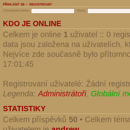
PŘIHLÁSIT SE
•
REGISTROVAT
Uživatelské jméno:
Heslo:
KDO JE ONLINE
Celkem je online
1
uživatel :: 0 reg
data jsou založena na uživatelích, kt
Nejvíce zde současně bylo přítomn
17:01:45
Registrovaní uživatelé: Žádní regist
Legenda:
Administrátoři
,
Globální m
STATISTIKY
Celkem příspěvků
50
• Celkem tém
uživatelem je
andrew