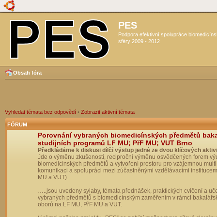
PES
Podpora efektivní spolupráce biomedicín
sféry 2009 - 2012
Obsah fóra
Vyhledat témata bez odpovědí
•
Zobrazit aktivní témata
FÓRUM
Porovnání vybraných biomedicínských předmětů bak
studijních programů LF MU; PřF MU; VUT Brno
Předkládáme k diskusi dílčí výstup jedné ze dvou klíčových aktivi
Jde o výměnu zkušeností, reciproční výměnu osvědčených forem vý
biomedicínských předmětů a vytvoření prostoru pro vzájemnou multil
komunikaci a spolupráci mezi zúčastněnými vzdělávacími institucem
MU a VUT).
…..jsou uvedeny sylaby, témata přednášek, praktických cvičení a uč
vybraných předmětů s biomedicínským zaměřením v rámci bakalářs
oborů na LF MU, PřF MU a VUT.