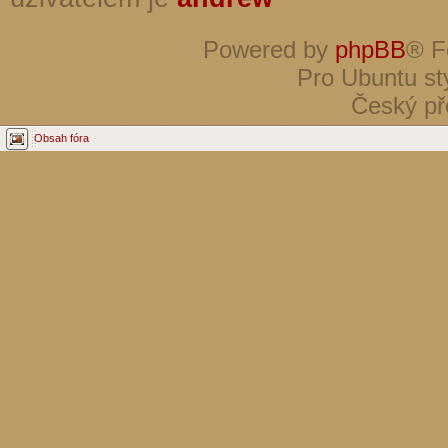
Powered by
phpBB
® F
Pro Ubuntu st
Český př
Obsah fóra