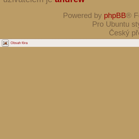
Powered by
phpBB
® F
Pro Ubuntu st
Český př
Obsah fóra