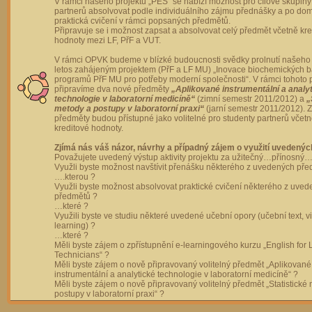
V rámci našeho projektu „PES“ se nabízí možnost pro cílové skupiny
partnerů absolvovat podle individuálního zájmu přednášky a po dom
praktická cvičení v rámci popsaných předmětů.
Připravuje se i možnost zapsat a absolvovat celý předmět včetně kre
hodnoty mezi LF, PřF a VUT.
V rámci OPVK budeme v blízké budoucnosti svědky prolnutí našeho 
letos zahájeným projektem (PřF a LF MU) „Inovace biochemických 
programů PřF MU pro potřeby moderní společnosti“. V rámci tohoto 
připravíme dva nové předměty
„Aplikované instrumentální a analy
technologie v laboratorní medicíně“
(zimní semestr 2011/2012) a
„
metody a postupy v laboratorní praxi“
(jarní semestr 2011/2012).
předměty budou přístupné jako volitelné pro studenty partnerů včet
kreditové hodnoty.
Zjímá nás váš názor, návrhy a případný zájem o využití uvedenýc
Považujete uvedený výstup aktivity projektu za užitečný…přínosný…
Využli byste možnost navštívit přenášku některého z uvedených př
….kterou ?
Využli byste možnost absolvovat praktické cvičení některého z uve
předmětů ?
…které ?
Využili byste ve studiu některé uvedené učební opory (učební text, v
learning) ?
…které ?
Měli byste zájem o zpřístupnění e-learningového kurzu „English for 
Technicians“ ?
Měli byste zájem o nově připravovaný volitelný předmět „Aplikované
instrumentální a analytické technologie v laboratorní medicíně“ ?
Měli byste zájem o nově připravovaný volitelný předmět „Statistické
postupy v laboratorní praxi“ ?