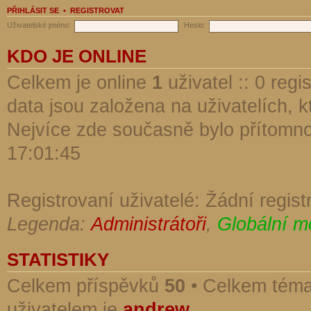
PŘIHLÁSIT SE
•
REGISTROVAT
Uživatelské jméno:
Heslo:
KDO JE ONLINE
Celkem je online
1
uživatel :: 0 reg
data jsou založena na uživatelích, kt
Nejvíce zde současně bylo přítomn
17:01:45
Registrovaní uživatelé: Žádní regist
Legenda:
Administrátoři
,
Globální m
STATISTIKY
Celkem příspěvků
50
• Celkem tém
uživatelem je
andrew