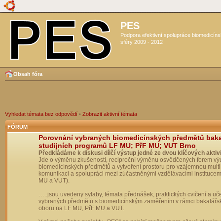
PES
Podpora efektivní spolupráce biomedicín
sféry 2009 - 2012
Obsah fóra
Vyhledat témata bez odpovědí
•
Zobrazit aktivní témata
FÓRUM
Porovnání vybraných biomedicínských předmětů bak
studijních programů LF MU; PřF MU; VUT Brno
Předkládáme k diskusi dílčí výstup jedné ze dvou klíčových aktivi
Jde o výměnu zkušeností, reciproční výměnu osvědčených forem vý
biomedicínských předmětů a vytvoření prostoru pro vzájemnou multil
komunikaci a spolupráci mezi zúčastněnými vzdělávacími institucem
MU a VUT).
…..jsou uvedeny sylaby, témata přednášek, praktických cvičení a uč
vybraných předmětů s biomedicínským zaměřením v rámci bakalářs
oborů na LF MU, PřF MU a VUT.