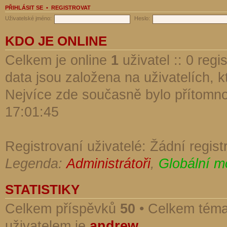
PŘIHLÁSIT SE
•
REGISTROVAT
Uživatelské jméno:
Heslo:
KDO JE ONLINE
Celkem je online
1
uživatel :: 0 reg
data jsou založena na uživatelích, kt
Nejvíce zde současně bylo přítomn
17:01:45
Registrovaní uživatelé: Žádní regist
Legenda:
Administrátoři
,
Globální m
STATISTIKY
Celkem příspěvků
50
• Celkem tém
uživatelem je
andrew