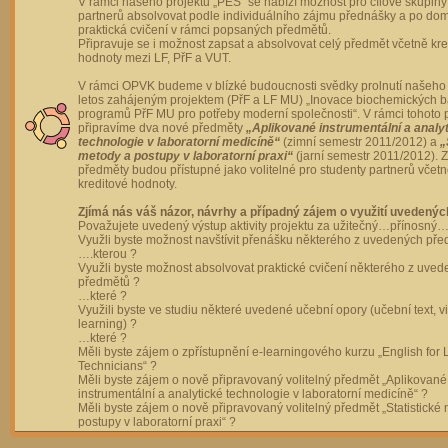
V rámci našeho projektu „PES“ se nabízí možnost pro cílové skupiny
partnerů absolvovat podle individuálního zájmu přednášky a po dom
praktická cvičení v rámci popsaných předmětů.
Připravuje se i možnost zapsat a absolvovat celý předmět včetně kre
hodnoty mezi LF, PřF a VUT.
V rámci OPVK budeme v blízké budoucnosti svědky prolnutí našeho 
letos zahájeným projektem (PřF a LF MU) „Inovace biochemických 
programů PřF MU pro potřeby moderní společnosti“. V rámci tohoto 
připravíme dva nové předměty
„Aplikované instrumentální a analy
technologie v laboratorní medicíně“
(zimní semestr 2011/2012) a
„
metody a postupy v laboratorní praxi“
(jarní semestr 2011/2012).
předměty budou přístupné jako volitelné pro studenty partnerů včet
kreditové hodnoty.
Zjímá nás váš názor, návrhy a případný zájem o využití uvedenýc
Považujete uvedený výstup aktivity projektu za užitečný…přínosný…
Využli byste možnost navštívit přenášku některého z uvedených př
….kterou ?
Využli byste možnost absolvovat praktické cvičení některého z uve
předmětů ?
…které ?
Využili byste ve studiu některé uvedené učební opory (učební text, v
learning) ?
…které ?
Měli byste zájem o zpřístupnění e-learningového kurzu „English for 
Technicians“ ?
Měli byste zájem o nově připravovaný volitelný předmět „Aplikované
instrumentální a analytické technologie v laboratorní medicíně“ ?
Měli byste zájem o nově připravovaný volitelný předmět „Statistické
postupy v laboratorní praxi“ ?