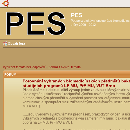
PES
Podpora efektivní spolupráce biomedicín
sféry 2009 - 2012
Obsah fóra
Vyhledat témata bez odpovědí
•
Zobrazit aktivní témata
FÓRUM
Porovnání vybraných biomedicínských předmětů bak
studijních programů LF MU; PřF MU; VUT Brno
Předkládáme k diskusi dílčí výstup jedné ze dvou klíčových aktivi
Jde o výměnu zkušeností, reciproční výměnu osvědčených forem vý
biomedicínských předmětů a vytvoření prostoru pro vzájemnou multil
komunikaci a spolupráci mezi zúčastněnými vzdělávacími institucem
MU a VUT).
…..jsou uvedeny sylaby, témata přednášek, praktických cvičení a uč
vybraných předmětů s biomedicínským zaměřením v rámci bakalářs
oborů na LF MU, PřF MU a VUT.