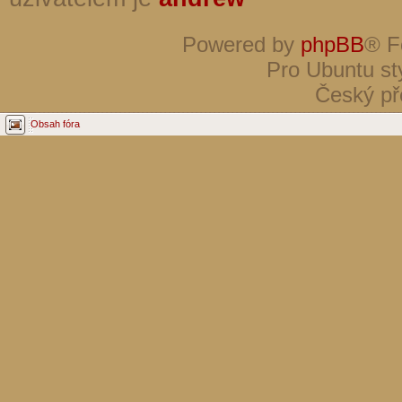
Powered by
phpBB
® F
Pro Ubuntu st
Český př
Obsah fóra