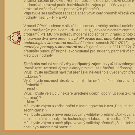
V rámci našeho projektu „PES“ se nabízí možnost pro cílové skupiny
partnerů absolvovat podle individuálního zájmu přednášky a po dom
praktická cvičení v rámci popsaných předmětů.
Připravuje se i možnost zapsat a absolvovat celý předmět včetně kre
hodnoty mezi LF, PřF a VUT.
V rámci OPVK budeme v blízké budoucnosti svědky prolnutí našeho 
letos zahájeným projektem (PřF a LF MU) „Inovace biochemických 
programů PřF MU pro potřeby moderní společnosti“. V rámci tohoto 
připravíme dva nové předměty
„Aplikované instrumentální a analy
technologie v laboratorní medicíně“
(zimní semestr 2011/2012) a
„
metody a postupy v laboratorní praxi“
(jarní semestr 2011/2012).
předměty budou přístupné jako volitelné pro studenty partnerů včet
kreditové hodnoty.
Zjímá nás váš názor, návrhy a případný zájem o využití uvedenýc
Považujete uvedený výstup aktivity projektu za užitečný…přínosný…
Využli byste možnost navštívit přenášku některého z uvedených př
….kterou ?
Využli byste možnost absolvovat praktické cvičení některého z uve
předmětů ?
…které ?
Využili byste ve studiu některé uvedené učební opory (učební text, v
learning) ?
…které ?
Měli byste zájem o zpřístupnění e-learningového kurzu „English for 
Technicians“ ?
Měli byste zájem o nově připravovaný volitelný předmět „Aplikované
instrumentální a analytické technologie v laboratorní medicíně“ ?
Měli byste zájem o nově připravovaný volitelný předmět „Statistické
postupy v laboratorní praxi“ ?