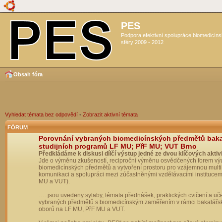
PES
Podpora efektivní spolupráce biomedicín
sféry 2009 - 2012
Obsah fóra
Vyhledat témata bez odpovědí
•
Zobrazit aktivní témata
FÓRUM
Porovnání vybraných biomedicínských předmětů bak
studijních programů LF MU; PřF MU; VUT Brno
Předkládáme k diskusi dílčí výstup jedné ze dvou klíčových aktivi
Jde o výměnu zkušeností, reciproční výměnu osvědčených forem vý
biomedicínských předmětů a vytvoření prostoru pro vzájemnou multil
komunikaci a spolupráci mezi zúčastněnými vzdělávacími institucem
MU a VUT).
…..jsou uvedeny sylaby, témata přednášek, praktických cvičení a uč
vybraných předmětů s biomedicínským zaměřením v rámci bakalářs
oborů na LF MU, PřF MU a VUT.