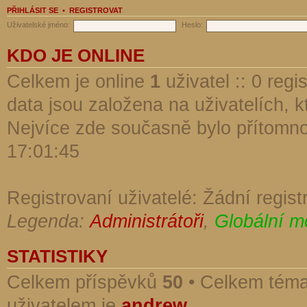
PŘIHLÁSIT SE
•
REGISTROVAT
Uživatelské jméno:
Heslo:
KDO JE ONLINE
Celkem je online
1
uživatel :: 0 reg
data jsou založena na uživatelích, kt
Nejvíce zde současně bylo přítomn
17:01:45
Registrovaní uživatelé: Žádní regist
Legenda:
Administrátoři
,
Globální m
STATISTIKY
Celkem příspěvků
50
• Celkem tém
uživatelem je
andrew