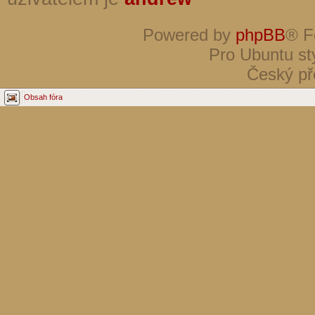
Powered by
phpBB
® F
Pro Ubuntu st
Český př
Obsah fóra