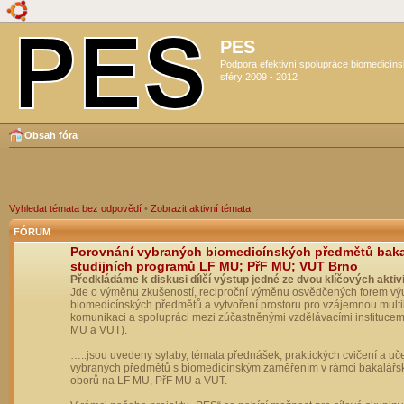
PES
Podpora efektivní spolupráce biomedicín
sféry 2009 - 2012
Obsah fóra
Vyhledat témata bez odpovědí
•
Zobrazit aktivní témata
FÓRUM
Porovnání vybraných biomedicínských předmětů bak
studijních programů LF MU; PřF MU; VUT Brno
Předkládáme k diskusi dílčí výstup jedné ze dvou klíčových aktivi
Jde o výměnu zkušeností, reciproční výměnu osvědčených forem vý
biomedicínských předmětů a vytvoření prostoru pro vzájemnou multil
komunikaci a spolupráci mezi zúčastněnými vzdělávacími institucem
MU a VUT).
…..jsou uvedeny sylaby, témata přednášek, praktických cvičení a uč
vybraných předmětů s biomedicínským zaměřením v rámci bakalářs
oborů na LF MU, PřF MU a VUT.