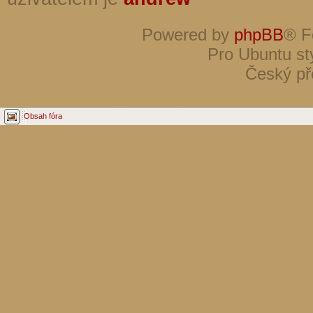
Powered by
phpBB
® F
Pro Ubuntu st
Český př
Obsah fóra