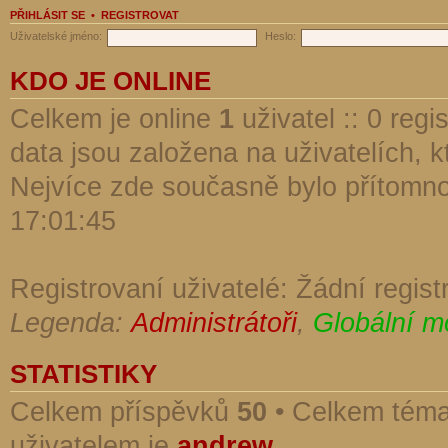
PŘIHLÁSIT SE
•
REGISTROVAT
Uživatelské jméno:
Heslo:
KDO JE ONLINE
Celkem je online
1
uživatel :: 0 reg
data jsou založena na uživatelích, kt
Nejvíce zde současně bylo přítomn
17:01:45
Registrovaní uživatelé: Žádní regist
Legenda:
Administrátoři
,
Globální m
STATISTIKY
Celkem příspěvků
50
• Celkem tém
uživatelem je
andrew