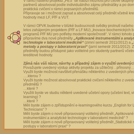
V rámci našeho projektu „PES“ se nabízí možnost pro cílové skupiny
partnerů absolvovat podle individuálního zájmu přednášky a po dom
praktická cvičení v rámci popsaných předmětů.
Připravuje se i možnost zapsat a absolvovat celý předmět včetně kre
hodnoty mezi LF, PřF a VUT.
V rámci OPVK budeme v blízké budoucnosti svědky prolnutí našeho 
letos zahájeným projektem (PřF a LF MU) „Inovace biochemických 
programů PřF MU pro potřeby moderní společnosti“. V rámci tohoto 
připravíme dva nové předměty
„Aplikované instrumentální a analy
technologie v laboratorní medicíně“
(zimní semestr 2011/2012) a
„
metody a postupy v laboratorní praxi“
(jarní semestr 2011/2012).
předměty budou přístupné jako volitelné pro studenty partnerů včet
kreditové hodnoty.
Zjímá nás váš názor, návrhy a případný zájem o využití uvedenýc
Považujete uvedený výstup aktivity projektu za užitečný…přínosný…
Využli byste možnost navštívit přenášku některého z uvedených př
….kterou ?
Využli byste možnost absolvovat praktické cvičení některého z uve
předmětů ?
…které ?
Využili byste ve studiu některé uvedené učební opory (učební text, v
learning) ?
…které ?
Měli byste zájem o zpřístupnění e-learningového kurzu „English for 
Technicians“ ?
Měli byste zájem o nově připravovaný volitelný předmět „Aplikované
instrumentální a analytické technologie v laboratorní medicíně“ ?
Měli byste zájem o nově připravovaný volitelný předmět „Statistické
postupy v laboratorní praxi“ ?