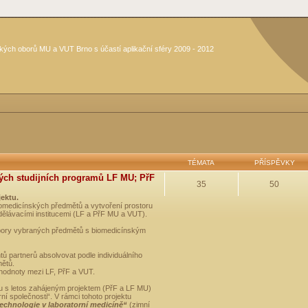
kých oborů MU a VUT Brno s účastí aplikační sféry 2009 - 2012
TÉMATA
PŘÍSPĚVKY
ých studijních programů LF MU; PřF
35
50
jektu.
medicínských předmětů a vytvoření prostoru
dělávacími institucemi (LF a PřF MU a VUT).
opory vybraných předmětů s biomedicínským
ů partnerů absolvovat podle individuálního
mětů.
 hodnoty mezi LF, PřF a VUT.
u s letos zahájeným projektem (PřF a LF MU)
 společnosti“. V rámci tohoto projektu
technologie v laboratorní medicíně“
(zimní