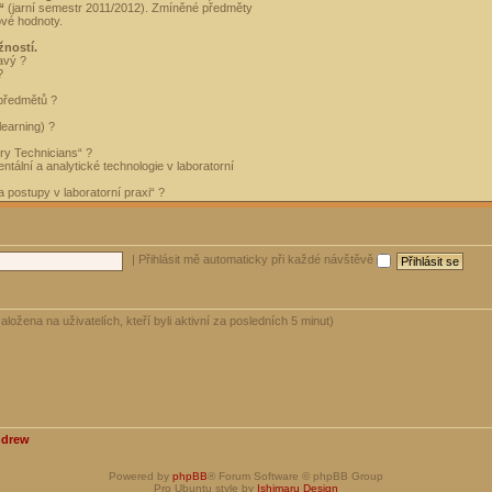
“
(jarní semestr 2011/2012). Zmíněné předměty
ové hodnoty.
žností.
avý ?
?
 předmětů ?
learning) ?
ory Technicians“ ?
tální a analytické technologie v laboratorní
 postupy v laboratorní praxi“ ?
|
Přihlásit mě automaticky při každé návštěvě
aložena na uživatelích, kteří byli aktivní za posledních 5 minut)
ndrew
Powered by
phpBB
® Forum Software © phpBB Group
Pro Ubuntu style by
Ishimaru Design