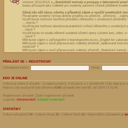
semestr 2011/2012) a
„Statistické metody a postupy v laboratorní praxi
budou přístupné jako volitelné pro studenty partnerů včetně přidělené kredit
Zjímá nás váš názor, návrhy a případný zájem o využití uvedených mo
Považujete uvedený výstup aktivity projektu za užitečný…přínosný….zajím
Využli byste možnost navštívit přenášku některého z uvedených předmětů 
….kterou ?
Využli byste možnost absolvovat praktické cvičení některého z uvedených
…které ?
Využili byste ve studiu některé uvedené učební opory (učební text, video, e-
…které ?
Měli byste zájem o zpřístupnění e-learningového kurzu „English for Laborat
Měli byste zájem o nově připravovaný volitelný předmět „Aplikované instrumen
medicíně“ ?
Měli byste zájem o nově připravovaný volitelný předmět „Statistické metody a
PŘIHLÁSIT SE
•
REGISTROVAT
Uživatelské jméno:
Heslo:
KDO JE ONLINE
Celkem je online
1
uživatel :: 0 registrovaných, 0 skrytých a 1 návštěvník (Tato data jsou z
Nejvíce zde současně bylo přítomno
6348
uživatelů dne ned 08. zář 2024 17:01:45
Registrovaní uživatelé: Žádní registrovaní uživatelé
Legenda:
Administrátoři
,
Globální moderátoři
STATISTIKY
Celkem příspěvků
50
• Celkem témat
35
• Celkem členů
42
• Nejnovějším uživatelem je
a