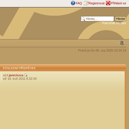
FAQ
Registrovat
Přihlásit se
Pokročilé hledání
Právě je čtv 06. srp 2026 10:24:19
POSLEDNÍ PŘÍSPĚVEK
od
t.janeckova
stř 18. kvě 2011 8:32:34