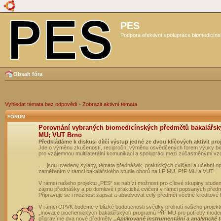
PES
Podpora efektivní spolupráce biomedicíns
Obsah fóra
Vyhledat témata bez odpovědí
•
Zobrazit aktivní témata
FÓRUM
Porovnání vybraných biomedicínských předmětů bakalářsk
MU; VUT Brno
Předkládáme k diskusi dílčí výstup jedné ze dvou klíčových aktivit pro
Jde o výměnu zkušeností, reciproční výměnu osvědčených forem výuky bio
pro vzájemnou multilaterální komunikaci a spolupráci mezi zúčastněnými vz
…..jsou uvedeny sylaby, témata přednášek, praktických cvičení a učební 
zaměřením v rámci bakalářského studia oborů na LF MU, PřF MU a VUT.
V rámci našeho projektu „PES“ se nabízí možnost pro cílové skupiny student
zájmu přednášky a po domluvě i praktická cvičení v rámci popsaných před
Připravuje se i možnost zapsat a absolvovat celý předmět včetně kreditové
V rámci OPVK budeme v blízké budoucnosti svědky prolnutí našeho projekt
„Inovace biochemických bakalářských programů PřF MU pro potřeby moderní
připravíme dva nové předměty
„Aplikované instrumentální a analytické 