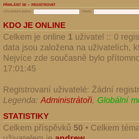
PŘIHLÁSIT SE
•
REGISTROVAT
Uživatelské jméno:
Heslo:
KDO JE ONLINE
Celkem je online
1
uživatel :: 0 reg
data jsou založena na uživatelích, kt
Nejvíce zde současně bylo přítomn
17:01:45
Registrovaní uživatelé: Žádní regist
Legenda:
Administrátoři
,
Globální m
STATISTIKY
Celkem příspěvků
50
• Celkem tém
uživatelem je
andrew