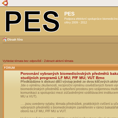
PES
Podpora efektivní spolupráce biomedicín
sféry 2009 - 2012
Obsah fóra
Vyhledat témata bez odpovědí
•
Zobrazit aktivní témata
FÓRUM
Porovnání vybraných biomedicínských předmětů bak
studijních programů LF MU; PřF MU; VUT Brno
Předkládáme k diskusi dílčí výstup jedné ze dvou klíčových aktivi
Jde o výměnu zkušeností, reciproční výměnu osvědčených forem vý
biomedicínských předmětů a vytvoření prostoru pro vzájemnou multil
komunikaci a spolupráci mezi zúčastněnými vzdělávacími institucem
MU a VUT).
…..jsou uvedeny sylaby, témata přednášek, praktických cvičení a uč
vybraných předmětů s biomedicínským zaměřením v rámci bakalářs
oborů na LF MU, PřF MU a VUT.