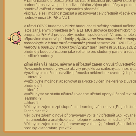
V rámci našeho projektu „PES“ se nabízí možnost pro cílové skupiny
partnerů absolvovat podle individuálního zájmu přednášky a po dom
praktická cvičení v rámci popsaných předmětů.
Připravuje se i možnost zapsat a absolvovat celý předmět včetně kre
hodnoty mezi LF, PřF a VUT.
V rámci OPVK budeme v blízké budoucnosti svědky prolnutí našeho 
letos zahájeným projektem (PřF a LF MU) „Inovace biochemických 
programů PřF MU pro potřeby moderní společnosti“. V rámci tohoto 
připravíme dva nové předměty
„Aplikované instrumentální a analy
technologie v laboratorní medicíně“
(zimní semestr 2011/2012) a
„
metody a postupy v laboratorní praxi“
(jarní semestr 2011/2012).
předměty budou přístupné jako volitelné pro studenty partnerů včet
kreditové hodnoty.
Zjímá nás váš názor, návrhy a případný zájem o využití uvedenýc
Považujete uvedený výstup aktivity projektu za užitečný…přínosný…
Využli byste možnost navštívit přenášku některého z uvedených př
….kterou ?
Využli byste možnost absolvovat praktické cvičení některého z uve
předmětů ?
…které ?
Využili byste ve studiu některé uvedené učební opory (učební text, v
learning) ?
…které ?
Měli byste zájem o zpřístupnění e-learningového kurzu „English for 
Technicians“ ?
Měli byste zájem o nově připravovaný volitelný předmět „Aplikované
instrumentální a analytické technologie v laboratorní medicíně“ ?
Měli byste zájem o nově připravovaný volitelný předmět „Statistické
postupy v laboratorní praxi“ ?