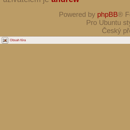
Powered by
phpBB
® F
Pro Ubuntu st
Český př
Obsah fóra