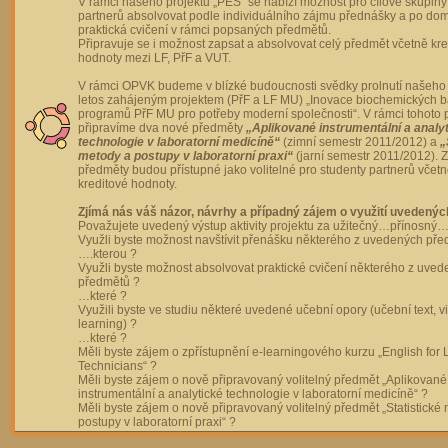
V rámci našeho projektu „PES“ se nabízí možnost pro cílové skupiny
partnerů absolvovat podle individuálního zájmu přednášky a po dom
praktická cvičení v rámci popsaných předmětů.
Připravuje se i možnost zapsat a absolvovat celý předmět včetně kre
hodnoty mezi LF, PřF a VUT.
V rámci OPVK budeme v blízké budoucnosti svědky prolnutí našeho 
letos zahájeným projektem (PřF a LF MU) „Inovace biochemických 
programů PřF MU pro potřeby moderní společnosti“. V rámci tohoto 
připravíme dva nové předměty
„Aplikované instrumentální a analy
technologie v laboratorní medicíně“
(zimní semestr 2011/2012) a
„
metody a postupy v laboratorní praxi“
(jarní semestr 2011/2012).
předměty budou přístupné jako volitelné pro studenty partnerů včet
kreditové hodnoty.
Zjímá nás váš názor, návrhy a případný zájem o využití uvedenýc
Považujete uvedený výstup aktivity projektu za užitečný…přínosný…
Využli byste možnost navštívit přenášku některého z uvedených př
….kterou ?
Využli byste možnost absolvovat praktické cvičení některého z uve
předmětů ?
…které ?
Využili byste ve studiu některé uvedené učební opory (učební text, v
learning) ?
…které ?
Měli byste zájem o zpřístupnění e-learningového kurzu „English for 
Technicians“ ?
Měli byste zájem o nově připravovaný volitelný předmět „Aplikované
instrumentální a analytické technologie v laboratorní medicíně“ ?
Měli byste zájem o nově připravovaný volitelný předmět „Statistické
postupy v laboratorní praxi“ ?