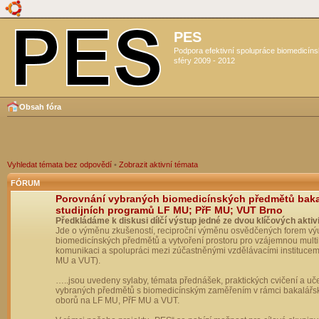
PES
Podpora efektivní spolupráce biomedicín
sféry 2009 - 2012
Obsah fóra
Vyhledat témata bez odpovědí
•
Zobrazit aktivní témata
FÓRUM
Porovnání vybraných biomedicínských předmětů bak
studijních programů LF MU; PřF MU; VUT Brno
Předkládáme k diskusi dílčí výstup jedné ze dvou klíčových aktivi
Jde o výměnu zkušeností, reciproční výměnu osvědčených forem vý
biomedicínských předmětů a vytvoření prostoru pro vzájemnou multil
komunikaci a spolupráci mezi zúčastněnými vzdělávacími institucem
MU a VUT).
…..jsou uvedeny sylaby, témata přednášek, praktických cvičení a uč
vybraných předmětů s biomedicínským zaměřením v rámci bakalářs
oborů na LF MU, PřF MU a VUT.