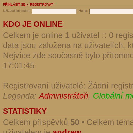
PŘIHLÁSIT SE
•
REGISTROVAT
Uživatelské jméno:
Heslo:
KDO JE ONLINE
Celkem je online
1
uživatel :: 0 reg
data jsou založena na uživatelích, kt
Nejvíce zde současně bylo přítomn
17:01:45
Registrovaní uživatelé: Žádní regist
Legenda:
Administrátoři
,
Globální m
STATISTIKY
Celkem příspěvků
50
• Celkem tém
uživatelem je
andrew