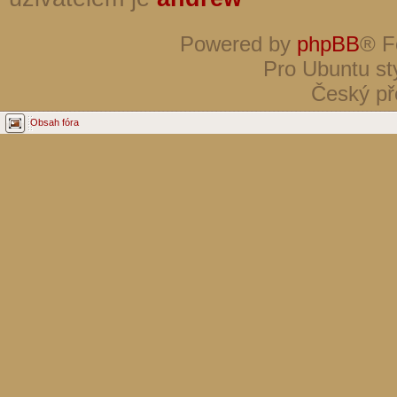
Powered by
phpBB
® F
Pro Ubuntu st
Český př
Obsah fóra