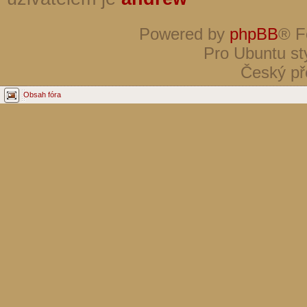
Powered by
phpBB
® F
Pro Ubuntu st
Český př
Obsah fóra