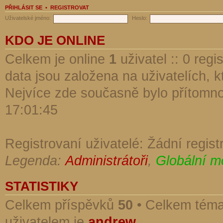
PŘIHLÁSIT SE
•
REGISTROVAT
Uživatelské jméno:
Heslo:
KDO JE ONLINE
Celkem je online
1
uživatel :: 0 reg
data jsou založena na uživatelích, kt
Nejvíce zde současně bylo přítomn
17:01:45
Registrovaní uživatelé: Žádní regist
Legenda:
Administrátoři
,
Globální m
STATISTIKY
Celkem příspěvků
50
• Celkem tém
uživatelem je
andrew