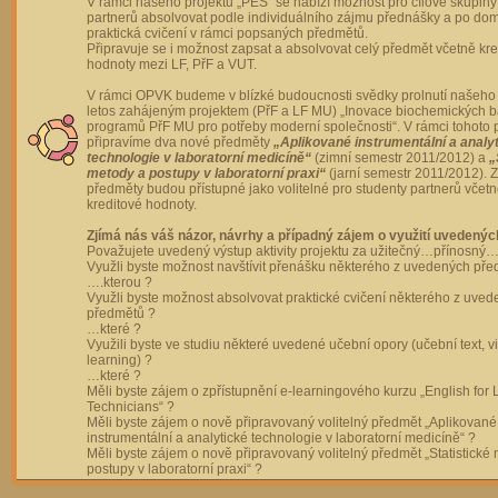
V rámci našeho projektu „PES“ se nabízí možnost pro cílové skupiny
partnerů absolvovat podle individuálního zájmu přednášky a po dom
praktická cvičení v rámci popsaných předmětů.
Připravuje se i možnost zapsat a absolvovat celý předmět včetně kre
hodnoty mezi LF, PřF a VUT.
V rámci OPVK budeme v blízké budoucnosti svědky prolnutí našeho 
letos zahájeným projektem (PřF a LF MU) „Inovace biochemických 
programů PřF MU pro potřeby moderní společnosti“. V rámci tohoto 
připravíme dva nové předměty
„Aplikované instrumentální a analy
technologie v laboratorní medicíně“
(zimní semestr 2011/2012) a
„
metody a postupy v laboratorní praxi“
(jarní semestr 2011/2012).
předměty budou přístupné jako volitelné pro studenty partnerů včet
kreditové hodnoty.
Zjímá nás váš názor, návrhy a případný zájem o využití uvedenýc
Považujete uvedený výstup aktivity projektu za užitečný…přínosný…
Využli byste možnost navštívit přenášku některého z uvedených př
….kterou ?
Využli byste možnost absolvovat praktické cvičení některého z uve
předmětů ?
…které ?
Využili byste ve studiu některé uvedené učební opory (učební text, v
learning) ?
…které ?
Měli byste zájem o zpřístupnění e-learningového kurzu „English for 
Technicians“ ?
Měli byste zájem o nově připravovaný volitelný předmět „Aplikované
instrumentální a analytické technologie v laboratorní medicíně“ ?
Měli byste zájem o nově připravovaný volitelný předmět „Statistické
postupy v laboratorní praxi“ ?