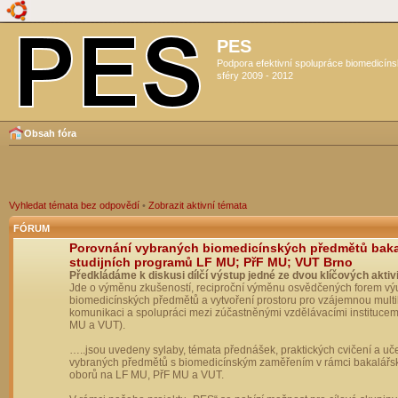
PES
Podpora efektivní spolupráce biomedicín
sféry 2009 - 2012
Obsah fóra
Vyhledat témata bez odpovědí
•
Zobrazit aktivní témata
FÓRUM
Porovnání vybraných biomedicínských předmětů bak
studijních programů LF MU; PřF MU; VUT Brno
Předkládáme k diskusi dílčí výstup jedné ze dvou klíčových aktivi
Jde o výměnu zkušeností, reciproční výměnu osvědčených forem vý
biomedicínských předmětů a vytvoření prostoru pro vzájemnou multil
komunikaci a spolupráci mezi zúčastněnými vzdělávacími institucem
MU a VUT).
…..jsou uvedeny sylaby, témata přednášek, praktických cvičení a uč
vybraných předmětů s biomedicínským zaměřením v rámci bakalářs
oborů na LF MU, PřF MU a VUT.