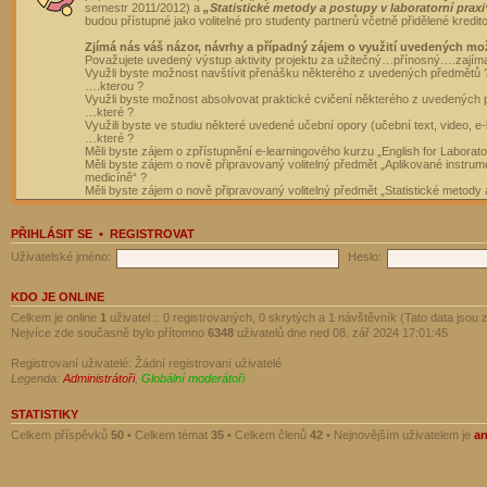
semestr 2011/2012) a
„Statistické metody a postupy v laboratorní praxi
budou přístupné jako volitelné pro studenty partnerů včetně přidělené kredit
Zjímá nás váš názor, návrhy a případný zájem o využití uvedených mo
Považujete uvedený výstup aktivity projektu za užitečný…přínosný….zajím
Využli byste možnost navštívit přenášku některého z uvedených předmětů 
….kterou ?
Využli byste možnost absolvovat praktické cvičení některého z uvedených
…které ?
Využili byste ve studiu některé uvedené učební opory (učební text, video, e-
…které ?
Měli byste zájem o zpřístupnění e-learningového kurzu „English for Laborat
Měli byste zájem o nově připravovaný volitelný předmět „Aplikované instrumen
medicíně“ ?
Měli byste zájem o nově připravovaný volitelný předmět „Statistické metody a
PŘIHLÁSIT SE
•
REGISTROVAT
Uživatelské jméno:
Heslo:
KDO JE ONLINE
Celkem je online
1
uživatel :: 0 registrovaných, 0 skrytých a 1 návštěvník (Tato data jsou z
Nejvíce zde současně bylo přítomno
6348
uživatelů dne ned 08. zář 2024 17:01:45
Registrovaní uživatelé: Žádní registrovaní uživatelé
Legenda:
Administrátoři
,
Globální moderátoři
STATISTIKY
Celkem příspěvků
50
• Celkem témat
35
• Celkem členů
42
• Nejnovějším uživatelem je
a