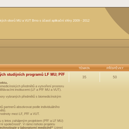
kých oborů MU a VUT Brno s účastí aplikační sféry 2009 - 2012
TÉMATA
PŘÍSPĚVKY
ých studijních programů LF MU; PřF
35
50
jektu.
medicínských předmětů a vytvoření prostoru
dělávacími institucemi (LF a PřF MU a VUT).
opory vybraných předmětů s biomedicínským
ů partnerů absolvovat podle individuálního
mětů.
 hodnoty mezi LF, PřF a VUT.
u s letos zahájeným projektem (PřF a LF MU)
 společnosti“. V rámci tohoto projektu
technologie v laboratorní medicíně“
(zimní