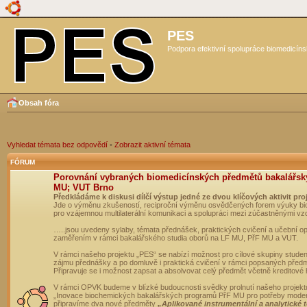
PES
Podpora efektivní spolupráce biomedicíns
Obsah fóra
Vyhledat témata bez odpovědí
•
Zobrazit aktivní témata
FÓRUM
Porovnání vybraných biomedicínských předmětů bakalářsk
MU; VUT Brno
Předkládáme k diskusi dílčí výstup jedné ze dvou klíčových aktivit pro
Jde o výměnu zkušeností, reciproční výměnu osvědčených forem výuky bio
pro vzájemnou multilaterální komunikaci a spolupráci mezi zúčastněnými vz
…..jsou uvedeny sylaby, témata přednášek, praktických cvičení a učební 
zaměřením v rámci bakalářského studia oborů na LF MU, PřF MU a VUT.
V rámci našeho projektu „PES“ se nabízí možnost pro cílové skupiny student
zájmu přednášky a po domluvě i praktická cvičení v rámci popsaných před
Připravuje se i možnost zapsat a absolvovat celý předmět včetně kreditové
V rámci OPVK budeme v blízké budoucnosti svědky prolnutí našeho projekt
„Inovace biochemických bakalářských programů PřF MU pro potřeby moderní
připravíme dva nové předměty
„Aplikované instrumentální a analytické 