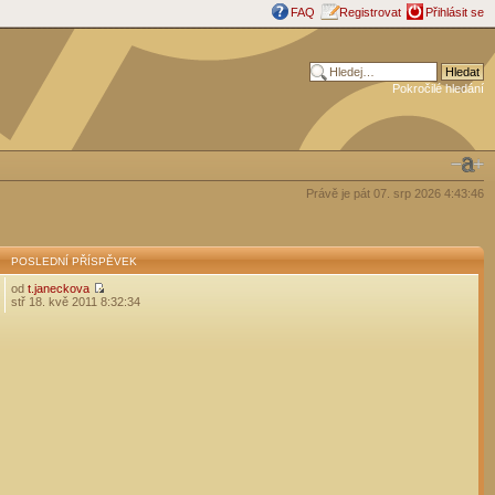
FAQ
Registrovat
Přihlásit se
Pokročilé hledání
Právě je pát 07. srp 2026 4:43:46
POSLEDNÍ PŘÍSPĚVEK
od
t.janeckova
stř 18. kvě 2011 8:32:34