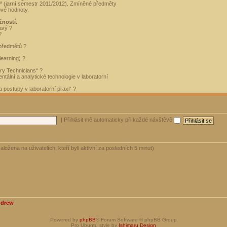
“
(jarní semestr 2011/2012). Zmíněné předměty
ové hodnoty.
žností.
avý ?
?
 předmětů ?
learning) ?
ory Technicians“ ?
tální a analytické technologie v laboratorní
 postupy v laboratorní praxi“ ?
|
Přihlásit mě automaticky při každé návštěvě
aložena na uživatelích, kteří byli aktivní za posledních 5 minut)
ndrew
Powered by
phpBB
® Forum Software © phpBB Group
Pro Ubuntu style by
Ishimaru Design