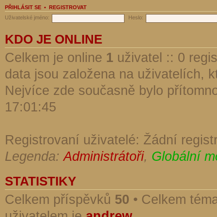
PŘIHLÁSIT SE
•
REGISTROVAT
Uživatelské jméno:
Heslo:
KDO JE ONLINE
Celkem je online
1
uživatel :: 0 reg
data jsou založena na uživatelích, kt
Nejvíce zde současně bylo přítomn
17:01:45
Registrovaní uživatelé: Žádní regist
Legenda:
Administrátoři
,
Globální m
STATISTIKY
Celkem příspěvků
50
• Celkem tém
uživatelem je
andrew