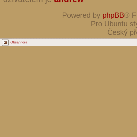
Powered by
phpBB
® F
Pro Ubuntu st
Český př
Obsah fóra