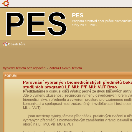
PES
Podpora efektivní spolupráce biomedicín
sféry 2009 - 2012
Obsah fóra
Vyhledat témata bez odpovědí
•
Zobrazit aktivní témata
FÓRUM
Porovnání vybraných biomedicínských předmětů bak
studijních programů LF MU; PřF MU; VUT Brno
Předkládáme k diskusi dílčí výstup jedné ze dvou klíčových aktivi
Jde o výměnu zkušeností, reciproční výměnu osvědčených forem vý
biomedicínských předmětů a vytvoření prostoru pro vzájemnou multil
komunikaci a spolupráci mezi zúčastněnými vzdělávacími institucem
MU a VUT).
…..jsou uvedeny sylaby, témata přednášek, praktických cvičení a uč
vybraných předmětů s biomedicínským zaměřením v rámci bakalářs
oborů na LF MU, PřF MU a VUT.