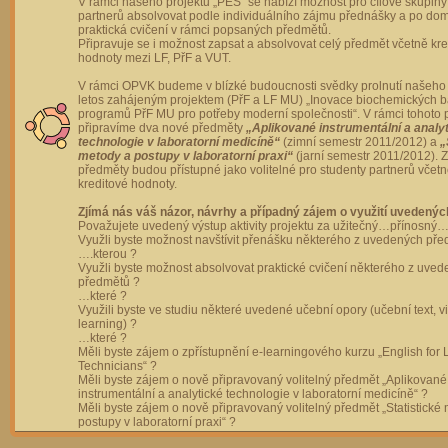
V rámci našeho projektu „PES“ se nabízí možnost pro cílové skupiny
partnerů absolvovat podle individuálního zájmu přednášky a po dom
praktická cvičení v rámci popsaných předmětů.
Připravuje se i možnost zapsat a absolvovat celý předmět včetně kre
hodnoty mezi LF, PřF a VUT.
V rámci OPVK budeme v blízké budoucnosti svědky prolnutí našeho 
letos zahájeným projektem (PřF a LF MU) „Inovace biochemických 
programů PřF MU pro potřeby moderní společnosti“. V rámci tohoto 
připravíme dva nové předměty
„Aplikované instrumentální a analy
technologie v laboratorní medicíně“
(zimní semestr 2011/2012) a
„
metody a postupy v laboratorní praxi“
(jarní semestr 2011/2012).
předměty budou přístupné jako volitelné pro studenty partnerů včet
kreditové hodnoty.
Zjímá nás váš názor, návrhy a případný zájem o využití uvedenýc
Považujete uvedený výstup aktivity projektu za užitečný…přínosný…
Využli byste možnost navštívit přenášku některého z uvedených př
….kterou ?
Využli byste možnost absolvovat praktické cvičení některého z uve
předmětů ?
…které ?
Využili byste ve studiu některé uvedené učební opory (učební text, v
learning) ?
…které ?
Měli byste zájem o zpřístupnění e-learningového kurzu „English for 
Technicians“ ?
Měli byste zájem o nově připravovaný volitelný předmět „Aplikované
instrumentální a analytické technologie v laboratorní medicíně“ ?
Měli byste zájem o nově připravovaný volitelný předmět „Statistické
postupy v laboratorní praxi“ ?