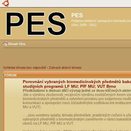
PES
Podpora efektivní spolupráce biomedicín
sféry 2009 - 2012
Obsah fóra
Vyhledat témata bez odpovědí
•
Zobrazit aktivní témata
FÓRUM
Porovnání vybraných biomedicínských předmětů bak
studijních programů LF MU; PřF MU; VUT Brno
Předkládáme k diskusi dílčí výstup jedné ze dvou klíčových aktivi
Jde o výměnu zkušeností, reciproční výměnu osvědčených forem vý
biomedicínských předmětů a vytvoření prostoru pro vzájemnou multil
komunikaci a spolupráci mezi zúčastněnými vzdělávacími institucem
MU a VUT).
…..jsou uvedeny sylaby, témata přednášek, praktických cvičení a uč
vybraných předmětů s biomedicínským zaměřením v rámci bakalářs
oborů na LF MU, PřF MU a VUT.