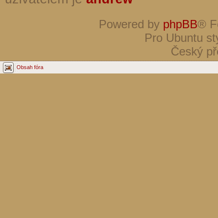
Powered by
phpBB
® F
Pro Ubuntu st
Český př
Obsah fóra