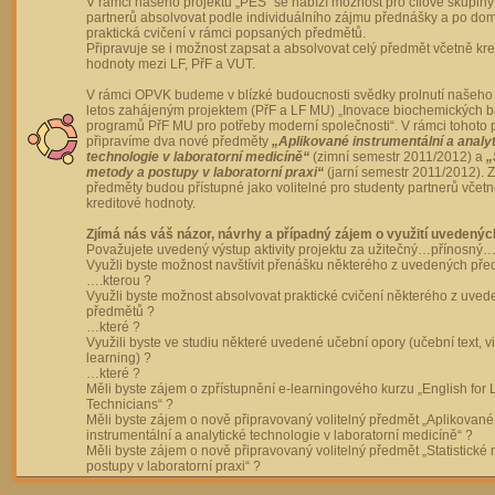
V rámci našeho projektu „PES“ se nabízí možnost pro cílové skupiny
partnerů absolvovat podle individuálního zájmu přednášky a po dom
praktická cvičení v rámci popsaných předmětů.
Připravuje se i možnost zapsat a absolvovat celý předmět včetně kre
hodnoty mezi LF, PřF a VUT.
V rámci OPVK budeme v blízké budoucnosti svědky prolnutí našeho 
letos zahájeným projektem (PřF a LF MU) „Inovace biochemických 
programů PřF MU pro potřeby moderní společnosti“. V rámci tohoto 
připravíme dva nové předměty
„Aplikované instrumentální a analy
technologie v laboratorní medicíně“
(zimní semestr 2011/2012) a
„
metody a postupy v laboratorní praxi“
(jarní semestr 2011/2012).
předměty budou přístupné jako volitelné pro studenty partnerů včet
kreditové hodnoty.
Zjímá nás váš názor, návrhy a případný zájem o využití uvedenýc
Považujete uvedený výstup aktivity projektu za užitečný…přínosný…
Využli byste možnost navštívit přenášku některého z uvedených př
….kterou ?
Využli byste možnost absolvovat praktické cvičení některého z uve
předmětů ?
…které ?
Využili byste ve studiu některé uvedené učební opory (učební text, v
learning) ?
…které ?
Měli byste zájem o zpřístupnění e-learningového kurzu „English for 
Technicians“ ?
Měli byste zájem o nově připravovaný volitelný předmět „Aplikované
instrumentální a analytické technologie v laboratorní medicíně“ ?
Měli byste zájem o nově připravovaný volitelný předmět „Statistické
postupy v laboratorní praxi“ ?