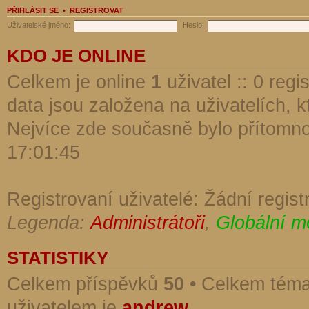
PŘIHLÁSIT SE
•
REGISTROVAT
Uživatelské jméno:
Heslo:
KDO JE ONLINE
Celkem je online
1
uživatel :: 0 reg
data jsou založena na uživatelích, kt
Nejvíce zde současně bylo přítomn
17:01:45
Registrovaní uživatelé: Žádní regist
Legenda:
Administrátoři
,
Globální m
STATISTIKY
Celkem příspěvků
50
• Celkem tém
uživatelem je
andrew