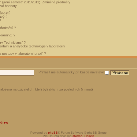
“
(jarní semestr 2011/2012). Zmíněné předměty
ové hodnoty.
žností.
avý ?
?
 předmětů ?
learning) ?
ory Technicians“ ?
tální a analytické technologie v laboratorní
 postupy v laboratorní praxi“ ?
|
Přihlásit mě automaticky při každé návštěvě
aložena na uživatelích, kteří byli aktivní za posledních 5 minut)
ndrew
Powered by
phpBB
® Forum Software © phpBB Group
Pro Ubuntu style by
Ishimaru Design