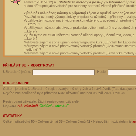
semestr 2011/2012) a
„Statistické metody a postupy v laboratorní praxi
budou přístupné jako volitelné pro studenty partnerů včetně přidělené kredit
Zjímá nás váš názor, návrhy a případný zájem o využití uvedených mo
Považujete uvedený výstup aktivity projektu za užitečný…přínosný….zajím
Využli byste možnost navštívit přenášku některého z uvedených předmětů 
….kterou ?
Využli byste možnost absolvovat praktické cvičení některého z uvedených
…které ?
Využili byste ve studiu některé uvedené učební opory (učební text, video, e-
…které ?
Měli byste zájem o zpřístupnění e-learningového kurzu „English for Laborat
Měli byste zájem o nově připravovaný volitelný předmět „Aplikované instrumen
medicíně“ ?
Měli byste zájem o nově připravovaný volitelný předmět „Statistické metody a
PŘIHLÁSIT SE
•
REGISTROVAT
Uživatelské jméno:
Heslo:
KDO JE ONLINE
Celkem je online
1
uživatel :: 0 registrovaných, 0 skrytých a 1 návštěvník (Tato data jsou z
Nejvíce zde současně bylo přítomno
6348
uživatelů dne ned 08. zář 2024 17:01:45
Registrovaní uživatelé: Žádní registrovaní uživatelé
Legenda:
Administrátoři
,
Globální moderátoři
STATISTIKY
Celkem příspěvků
50
• Celkem témat
35
• Celkem členů
42
• Nejnovějším uživatelem je
a