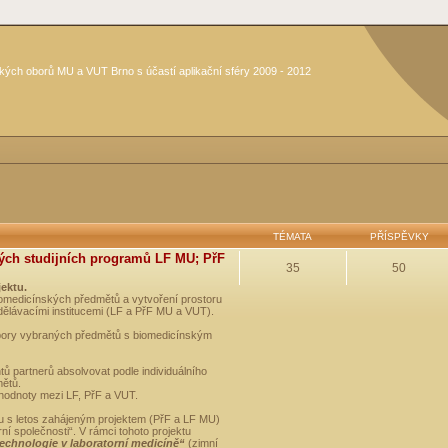
kých oborů MU a VUT Brno s účastí aplikační sféry 2009 - 2012
TÉMATA
PŘÍSPĚVKY
ých studijních programů LF MU; PřF
35
50
jektu.
medicínských předmětů a vytvoření prostoru
dělávacími institucemi (LF a PřF MU a VUT).
opory vybraných předmětů s biomedicínským
ů partnerů absolvovat podle individuálního
mětů.
 hodnoty mezi LF, PřF a VUT.
u s letos zahájeným projektem (PřF a LF MU)
 společnosti“. V rámci tohoto projektu
technologie v laboratorní medicíně“
(zimní