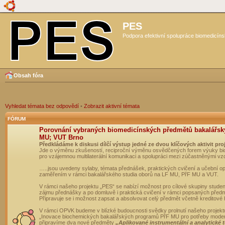
PES
Podpora efektivní spolupráce biomedicíns
Obsah fóra
Vyhledat témata bez odpovědí
•
Zobrazit aktivní témata
FÓRUM
Porovnání vybraných biomedicínských předmětů bakalářsk
MU; VUT Brno
Předkládáme k diskusi dílčí výstup jedné ze dvou klíčových aktivit pro
Jde o výměnu zkušeností, reciproční výměnu osvědčených forem výuky bio
pro vzájemnou multilaterální komunikaci a spolupráci mezi zúčastněnými vz
…..jsou uvedeny sylaby, témata přednášek, praktických cvičení a učební 
zaměřením v rámci bakalářského studia oborů na LF MU, PřF MU a VUT.
V rámci našeho projektu „PES“ se nabízí možnost pro cílové skupiny student
zájmu přednášky a po domluvě i praktická cvičení v rámci popsaných před
Připravuje se i možnost zapsat a absolvovat celý předmět včetně kreditové
V rámci OPVK budeme v blízké budoucnosti svědky prolnutí našeho projekt
„Inovace biochemických bakalářských programů PřF MU pro potřeby moderní
připravíme dva nové předměty
„Aplikované instrumentální a analytické 