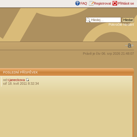
FAQ
Registrovat
Přihlásit se
Pokročilé hledání
Právě je čtv 06. srp 2026 21:48:07
POSLEDNÍ PŘÍSPĚVEK
od
t.janeckova
stř 18. kvě 2011 8:32:34