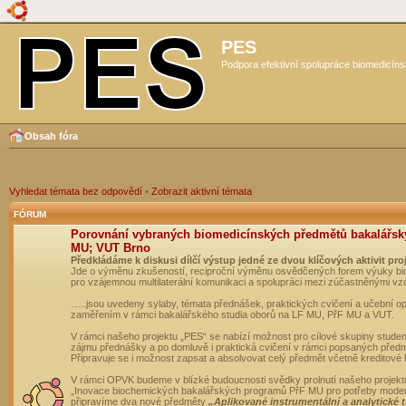
PES
Podpora efektivní spolupráce biomedicíns
Obsah fóra
Vyhledat témata bez odpovědí
•
Zobrazit aktivní témata
FÓRUM
Porovnání vybraných biomedicínských předmětů bakalářsk
MU; VUT Brno
Předkládáme k diskusi dílčí výstup jedné ze dvou klíčových aktivit pro
Jde o výměnu zkušeností, reciproční výměnu osvědčených forem výuky bio
pro vzájemnou multilaterální komunikaci a spolupráci mezi zúčastněnými vz
…..jsou uvedeny sylaby, témata přednášek, praktických cvičení a učební 
zaměřením v rámci bakalářského studia oborů na LF MU, PřF MU a VUT.
V rámci našeho projektu „PES“ se nabízí možnost pro cílové skupiny student
zájmu přednášky a po domluvě i praktická cvičení v rámci popsaných před
Připravuje se i možnost zapsat a absolvovat celý předmět včetně kreditové
V rámci OPVK budeme v blízké budoucnosti svědky prolnutí našeho projekt
„Inovace biochemických bakalářských programů PřF MU pro potřeby moderní
připravíme dva nové předměty
„Aplikované instrumentální a analytické 