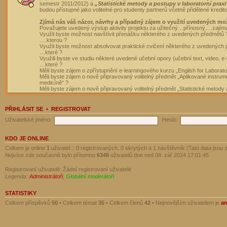
semestr 2011/2012) a
„Statistické metody a postupy v laboratorní praxi
budou přístupné jako volitelné pro studenty partnerů včetně přidělené kredit
Zjímá nás váš názor, návrhy a případný zájem o využití uvedených mo
Považujete uvedený výstup aktivity projektu za užitečný…přínosný….zajím
Využli byste možnost navštívit přenášku některého z uvedených předmětů 
….kterou ?
Využli byste možnost absolvovat praktické cvičení některého z uvedených
…které ?
Využili byste ve studiu některé uvedené učební opory (učební text, video, e-
…které ?
Měli byste zájem o zpřístupnění e-learningového kurzu „English for Laborat
Měli byste zájem o nově připravovaný volitelný předmět „Aplikované instrumen
medicíně“ ?
Měli byste zájem o nově připravovaný volitelný předmět „Statistické metody a
PŘIHLÁSIT SE
•
REGISTROVAT
Uživatelské jméno:
Heslo:
KDO JE ONLINE
Celkem je online
1
uživatel :: 0 registrovaných, 0 skrytých a 1 návštěvník (Tato data jsou z
Nejvíce zde současně bylo přítomno
6348
uživatelů dne ned 08. zář 2024 17:01:45
Registrovaní uživatelé: Žádní registrovaní uživatelé
Legenda:
Administrátoři
,
Globální moderátoři
STATISTIKY
Celkem příspěvků
50
• Celkem témat
35
• Celkem členů
42
• Nejnovějším uživatelem je
a