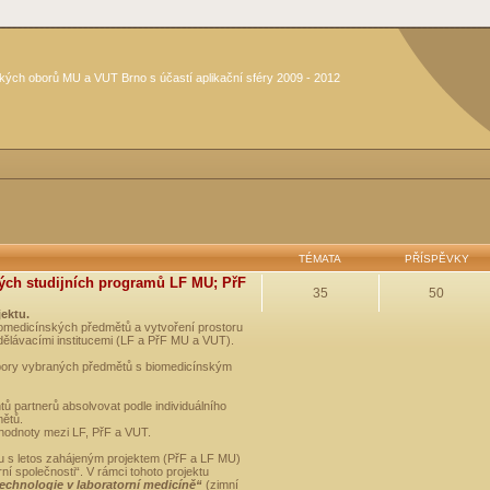
kých oborů MU a VUT Brno s účastí aplikační sféry 2009 - 2012
TÉMATA
PŘÍSPĚVKY
ých studijních programů LF MU; PřF
35
50
jektu.
medicínských předmětů a vytvoření prostoru
dělávacími institucemi (LF a PřF MU a VUT).
opory vybraných předmětů s biomedicínským
ů partnerů absolvovat podle individuálního
mětů.
 hodnoty mezi LF, PřF a VUT.
u s letos zahájeným projektem (PřF a LF MU)
 společnosti“. V rámci tohoto projektu
technologie v laboratorní medicíně“
(zimní