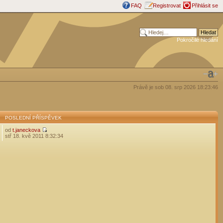
FAQ
Registrovat
Přihlásit se
Pokročilé hledání
Právě je sob 08. srp 2026 18:23:46
POSLEDNÍ PŘÍSPĚVEK
od
t.janeckova
stř 18. kvě 2011 8:32:34