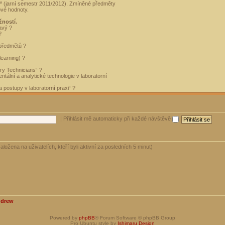
“
(jarní semestr 2011/2012). Zmíněné předměty
ové hodnoty.
žností.
avý ?
?
 předmětů ?
learning) ?
ory Technicians“ ?
tální a analytické technologie v laboratorní
 postupy v laboratorní praxi“ ?
|
Přihlásit mě automaticky při každé návštěvě
aložena na uživatelích, kteří byli aktivní za posledních 5 minut)
ndrew
Powered by
phpBB
® Forum Software © phpBB Group
Pro Ubuntu style by
Ishimaru Design