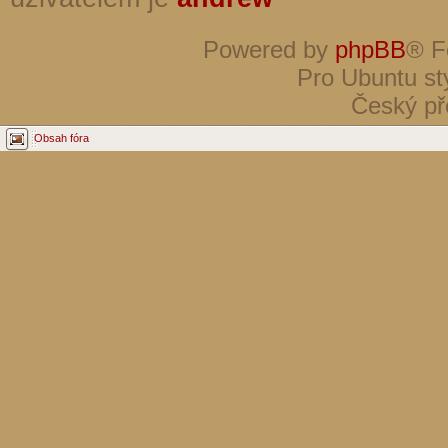
Powered by
phpBB
® F
Pro Ubuntu st
Český př
Obsah fóra