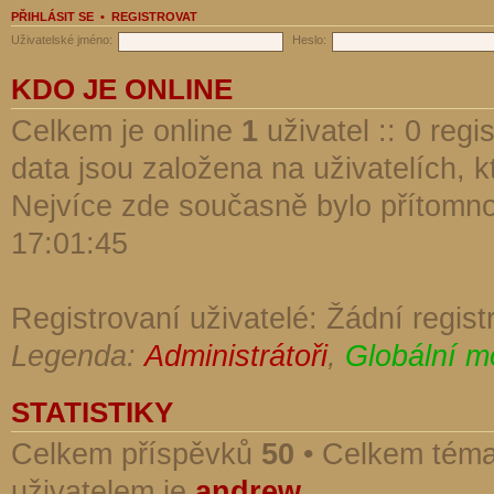
PŘIHLÁSIT SE
•
REGISTROVAT
Uživatelské jméno:
Heslo:
KDO JE ONLINE
Celkem je online
1
uživatel :: 0 reg
data jsou založena na uživatelích, kt
Nejvíce zde současně bylo přítomn
17:01:45
Registrovaní uživatelé: Žádní regist
Legenda:
Administrátoři
,
Globální m
STATISTIKY
Celkem příspěvků
50
• Celkem tém
uživatelem je
andrew