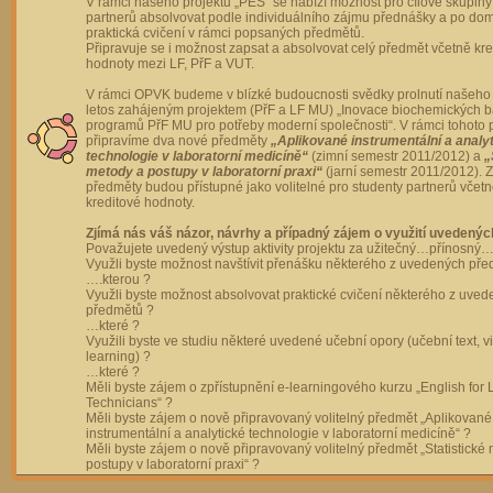
V rámci našeho projektu „PES“ se nabízí možnost pro cílové skupiny
partnerů absolvovat podle individuálního zájmu přednášky a po dom
praktická cvičení v rámci popsaných předmětů.
Připravuje se i možnost zapsat a absolvovat celý předmět včetně kre
hodnoty mezi LF, PřF a VUT.
V rámci OPVK budeme v blízké budoucnosti svědky prolnutí našeho 
letos zahájeným projektem (PřF a LF MU) „Inovace biochemických 
programů PřF MU pro potřeby moderní společnosti“. V rámci tohoto 
připravíme dva nové předměty
„Aplikované instrumentální a analy
technologie v laboratorní medicíně“
(zimní semestr 2011/2012) a
„
metody a postupy v laboratorní praxi“
(jarní semestr 2011/2012).
předměty budou přístupné jako volitelné pro studenty partnerů včet
kreditové hodnoty.
Zjímá nás váš názor, návrhy a případný zájem o využití uvedenýc
Považujete uvedený výstup aktivity projektu za užitečný…přínosný…
Využli byste možnost navštívit přenášku některého z uvedených př
….kterou ?
Využli byste možnost absolvovat praktické cvičení některého z uve
předmětů ?
…které ?
Využili byste ve studiu některé uvedené učební opory (učební text, v
learning) ?
…které ?
Měli byste zájem o zpřístupnění e-learningového kurzu „English for 
Technicians“ ?
Měli byste zájem o nově připravovaný volitelný předmět „Aplikované
instrumentální a analytické technologie v laboratorní medicíně“ ?
Měli byste zájem o nově připravovaný volitelný předmět „Statistické
postupy v laboratorní praxi“ ?