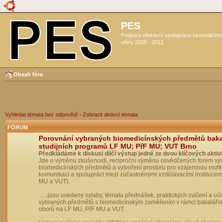
PES
Podpora efektivní spolupráce biomedicín
sféry 2009 - 2012
Obsah fóra
Vyhledat témata bez odpovědí
•
Zobrazit aktivní témata
FÓRUM
Porovnání vybraných biomedicínských předmětů bak
studijních programů LF MU; PřF MU; VUT Brno
Předkládáme k diskusi dílčí výstup jedné ze dvou klíčových aktivi
Jde o výměnu zkušeností, reciproční výměnu osvědčených forem vý
biomedicínských předmětů a vytvoření prostoru pro vzájemnou multil
komunikaci a spolupráci mezi zúčastněnými vzdělávacími institucem
MU a VUT).
…..jsou uvedeny sylaby, témata přednášek, praktických cvičení a uč
vybraných předmětů s biomedicínským zaměřením v rámci bakalářs
oborů na LF MU, PřF MU a VUT.