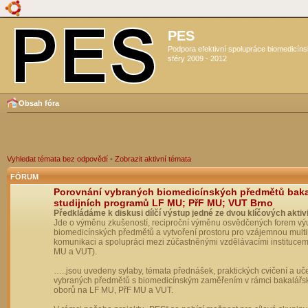
PES
Podpora efektivní spolupráce biomedicín
sféry 2009 - 2012
Obsah fóra
Vyhledat témata bez odpovědí
•
Zobrazit aktivní témata
FÓRUM
Porovnání vybraných biomedicínských předmětů bak
studijních programů LF MU; PřF MU; VUT Brno
Předkládáme k diskusi dílčí výstup jedné ze dvou klíčových aktivi
Jde o výměnu zkušeností, reciproční výměnu osvědčených forem vý
biomedicínských předmětů a vytvoření prostoru pro vzájemnou multil
komunikaci a spolupráci mezi zúčastněnými vzdělávacími institucem
MU a VUT).
…..jsou uvedeny sylaby, témata přednášek, praktických cvičení a uč
vybraných předmětů s biomedicínským zaměřením v rámci bakalářs
oborů na LF MU, PřF MU a VUT.