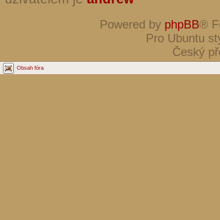
Powered by
phpBB
® F
Pro Ubuntu st
Český př
Obsah fóra