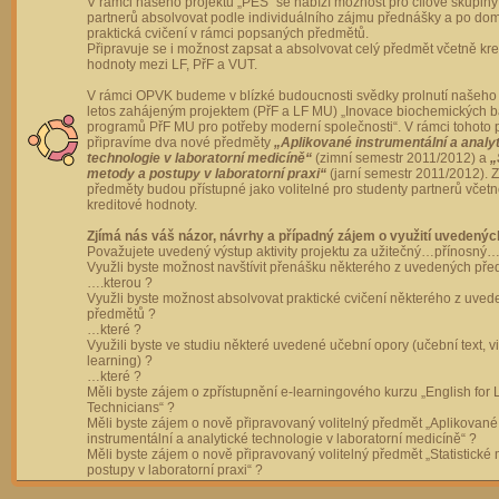
V rámci našeho projektu „PES“ se nabízí možnost pro cílové skupiny
partnerů absolvovat podle individuálního zájmu přednášky a po dom
praktická cvičení v rámci popsaných předmětů.
Připravuje se i možnost zapsat a absolvovat celý předmět včetně kre
hodnoty mezi LF, PřF a VUT.
V rámci OPVK budeme v blízké budoucnosti svědky prolnutí našeho 
letos zahájeným projektem (PřF a LF MU) „Inovace biochemických 
programů PřF MU pro potřeby moderní společnosti“. V rámci tohoto 
připravíme dva nové předměty
„Aplikované instrumentální a analy
technologie v laboratorní medicíně“
(zimní semestr 2011/2012) a
„
metody a postupy v laboratorní praxi“
(jarní semestr 2011/2012).
předměty budou přístupné jako volitelné pro studenty partnerů včet
kreditové hodnoty.
Zjímá nás váš názor, návrhy a případný zájem o využití uvedenýc
Považujete uvedený výstup aktivity projektu za užitečný…přínosný…
Využli byste možnost navštívit přenášku některého z uvedených př
….kterou ?
Využli byste možnost absolvovat praktické cvičení některého z uve
předmětů ?
…které ?
Využili byste ve studiu některé uvedené učební opory (učební text, v
learning) ?
…které ?
Měli byste zájem o zpřístupnění e-learningového kurzu „English for 
Technicians“ ?
Měli byste zájem o nově připravovaný volitelný předmět „Aplikované
instrumentální a analytické technologie v laboratorní medicíně“ ?
Měli byste zájem o nově připravovaný volitelný předmět „Statistické
postupy v laboratorní praxi“ ?