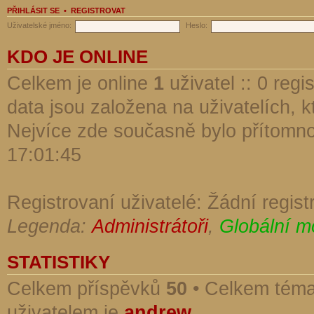
PŘIHLÁSIT SE
•
REGISTROVAT
Uživatelské jméno:
Heslo:
KDO JE ONLINE
Celkem je online
1
uživatel :: 0 reg
data jsou založena na uživatelích, kt
Nejvíce zde současně bylo přítomn
17:01:45
Registrovaní uživatelé: Žádní regist
Legenda:
Administrátoři
,
Globální m
STATISTIKY
Celkem příspěvků
50
• Celkem tém
uživatelem je
andrew