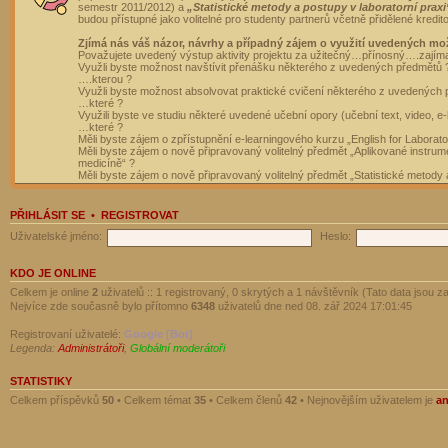
semestr 2011/2012) a
„Statistické metody a postupy v laboratorní praxi
budou přístupné jako volitelné pro studenty partnerů včetně přidělené kredit
Zjímá nás váš názor, návrhy a případný zájem o využití uvedených mo
Považujete uvedený výstup aktivity projektu za užitečný…přínosný….zajím
Využli byste možnost navštívit přenášku některého z uvedených předmětů 
….kterou ?
Využli byste možnost absolvovat praktické cvičení některého z uvedených
…které ?
Využili byste ve studiu některé uvedené učební opory (učební text, video, e-
…které ?
Měli byste zájem o zpřístupnění e-learningového kurzu „English for Laborat
Měli byste zájem o nově připravovaný volitelný předmět „Aplikované instrumen
medicíně“ ?
Měli byste zájem o nově připravovaný volitelný předmět „Statistické metody a
PŘIHLÁSIT SE
•
REGISTROVAT
Uživatelské jméno:
Heslo:
KDO JE ONLINE
Celkem je online
2
uživatelů :: 1 registrovaný, 0 skrytých a 1 návštěvník (Tato data jsou za
Nejvíce zde současně bylo přítomno
6348
uživatelů dne ned 08. zář 2024 17:01:45
Registrovaní uživatelé:
Google [Bot]
Legenda:
Administrátoři
,
Globální moderátoři
STATISTIKY
Celkem příspěvků
50
• Celkem témat
35
• Celkem členů
42
• Nejnovějším uživatelem je
a