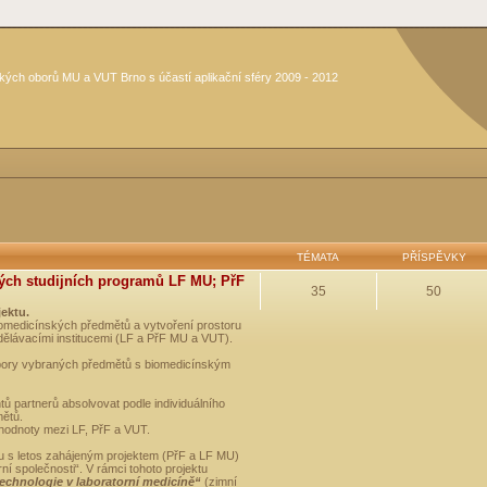
kých oborů MU a VUT Brno s účastí aplikační sféry 2009 - 2012
TÉMATA
PŘÍSPĚVKY
ých studijních programů LF MU; PřF
35
50
jektu.
medicínských předmětů a vytvoření prostoru
dělávacími institucemi (LF a PřF MU a VUT).
opory vybraných předmětů s biomedicínským
ů partnerů absolvovat podle individuálního
mětů.
 hodnoty mezi LF, PřF a VUT.
u s letos zahájeným projektem (PřF a LF MU)
 společnosti“. V rámci tohoto projektu
technologie v laboratorní medicíně“
(zimní