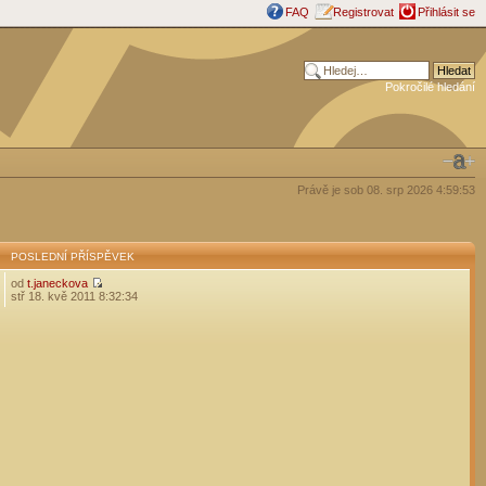
FAQ
Registrovat
Přihlásit se
Pokročilé hledání
Právě je sob 08. srp 2026 4:59:53
POSLEDNÍ PŘÍSPĚVEK
od
t.janeckova
stř 18. kvě 2011 8:32:34