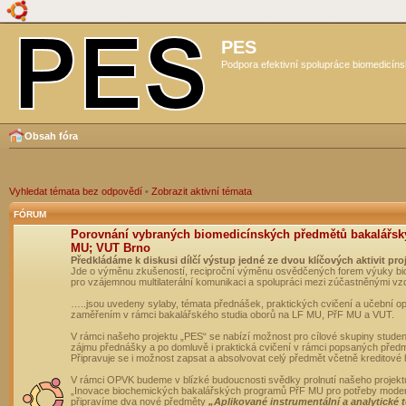
PES
Podpora efektivní spolupráce biomedicíns
Obsah fóra
Vyhledat témata bez odpovědí
•
Zobrazit aktivní témata
FÓRUM
Porovnání vybraných biomedicínských předmětů bakalářsk
MU; VUT Brno
Předkládáme k diskusi dílčí výstup jedné ze dvou klíčových aktivit pro
Jde o výměnu zkušeností, reciproční výměnu osvědčených forem výuky bio
pro vzájemnou multilaterální komunikaci a spolupráci mezi zúčastněnými vz
…..jsou uvedeny sylaby, témata přednášek, praktických cvičení a učební 
zaměřením v rámci bakalářského studia oborů na LF MU, PřF MU a VUT.
V rámci našeho projektu „PES“ se nabízí možnost pro cílové skupiny student
zájmu přednášky a po domluvě i praktická cvičení v rámci popsaných před
Připravuje se i možnost zapsat a absolvovat celý předmět včetně kreditové
V rámci OPVK budeme v blízké budoucnosti svědky prolnutí našeho projekt
„Inovace biochemických bakalářských programů PřF MU pro potřeby moderní
připravíme dva nové předměty
„Aplikované instrumentální a analytické 