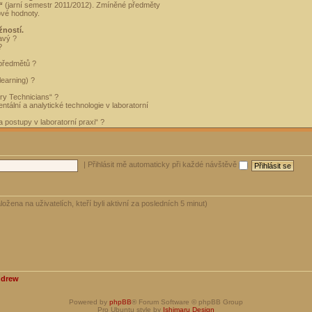
“
(jarní semestr 2011/2012). Zmíněné předměty
ové hodnoty.
žností.
avý ?
?
 předmětů ?
learning) ?
ory Technicians“ ?
tální a analytické technologie v laboratorní
 postupy v laboratorní praxi“ ?
|
Přihlásit mě automaticky při každé návštěvě
ložena na uživatelích, kteří byli aktivní za posledních 5 minut)
ndrew
Powered by
phpBB
® Forum Software © phpBB Group
Pro Ubuntu style by
Ishimaru Design