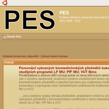
PES
Podpora efektivní spolupráce biomedicín
sféry 2009 - 2012
Obsah fóra
Vyhledat témata bez odpovědí
•
Zobrazit aktivní témata
FÓRUM
Porovnání vybraných biomedicínských předmětů bak
studijních programů LF MU; PřF MU; VUT Brno
Předkládáme k diskusi dílčí výstup jedné ze dvou klíčových aktivi
Jde o výměnu zkušeností, reciproční výměnu osvědčených forem vý
biomedicínských předmětů a vytvoření prostoru pro vzájemnou multil
komunikaci a spolupráci mezi zúčastněnými vzdělávacími institucem
MU a VUT).
…..jsou uvedeny sylaby, témata přednášek, praktických cvičení a uč
vybraných předmětů s biomedicínským zaměřením v rámci bakalářs
oborů na LF MU, PřF MU a VUT.