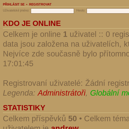
PŘIHLÁSIT SE
•
REGISTROVAT
Uživatelské jméno:
Heslo:
KDO JE ONLINE
Celkem je online
1
uživatel :: 0 reg
data jsou založena na uživatelích, kt
Nejvíce zde současně bylo přítomn
17:01:45
Registrovaní uživatelé: Žádní regist
Legenda:
Administrátoři
,
Globální m
STATISTIKY
Celkem příspěvků
50
• Celkem tém
uživatelem je
andrew