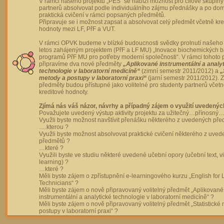
V rámci našeho projektu „PES“ se nabízí možnost pro cílové skupiny
partnerů absolvovat podle individuálního zájmu přednášky a po dom
praktická cvičení v rámci popsaných předmětů.
Připravuje se i možnost zapsat a absolvovat celý předmět včetně kre
hodnoty mezi LF, PřF a VUT.
V rámci OPVK budeme v blízké budoucnosti svědky prolnutí našeho 
letos zahájeným projektem (PřF a LF MU) „Inovace biochemických 
programů PřF MU pro potřeby moderní společnosti“. V rámci tohoto 
připravíme dva nové předměty
„Aplikované instrumentální a analy
technologie v laboratorní medicíně“
(zimní semestr 2011/2012) a
„
metody a postupy v laboratorní praxi“
(jarní semestr 2011/2012).
předměty budou přístupné jako volitelné pro studenty partnerů včet
kreditové hodnoty.
Zjímá nás váš názor, návrhy a případný zájem o využití uvedenýc
Považujete uvedený výstup aktivity projektu za užitečný…přínosný…
Využli byste možnost navštívit přenášku některého z uvedených př
….kterou ?
Využli byste možnost absolvovat praktické cvičení některého z uve
předmětů ?
…které ?
Využili byste ve studiu některé uvedené učební opory (učební text, v
learning) ?
…které ?
Měli byste zájem o zpřístupnění e-learningového kurzu „English for 
Technicians“ ?
Měli byste zájem o nově připravovaný volitelný předmět „Aplikované
instrumentální a analytické technologie v laboratorní medicíně“ ?
Měli byste zájem o nově připravovaný volitelný předmět „Statistické
postupy v laboratorní praxi“ ?