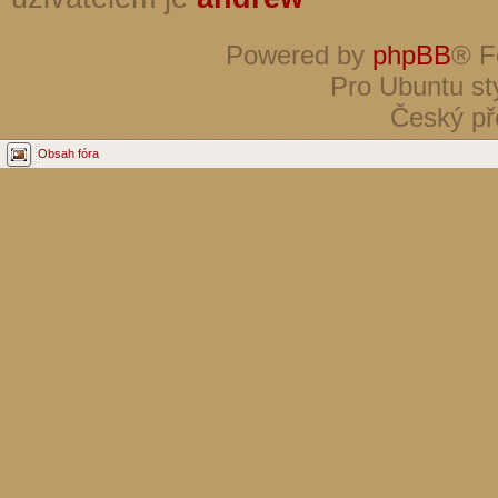
Powered by
phpBB
® F
Pro Ubuntu st
Český př
Obsah fóra