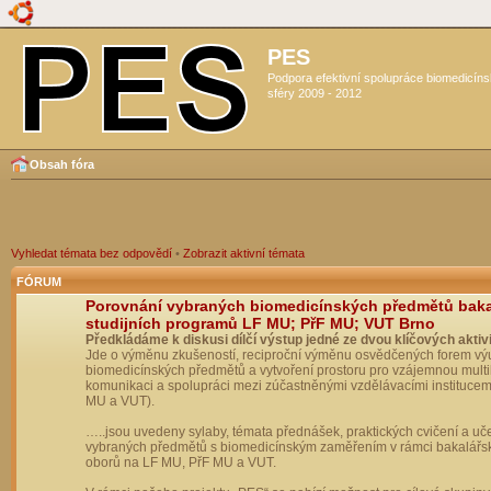
PES
Podpora efektivní spolupráce biomedicín
sféry 2009 - 2012
Obsah fóra
Vyhledat témata bez odpovědí
•
Zobrazit aktivní témata
FÓRUM
Porovnání vybraných biomedicínských předmětů bak
studijních programů LF MU; PřF MU; VUT Brno
Předkládáme k diskusi dílčí výstup jedné ze dvou klíčových aktivi
Jde o výměnu zkušeností, reciproční výměnu osvědčených forem vý
biomedicínských předmětů a vytvoření prostoru pro vzájemnou multil
komunikaci a spolupráci mezi zúčastněnými vzdělávacími institucem
MU a VUT).
…..jsou uvedeny sylaby, témata přednášek, praktických cvičení a uč
vybraných předmětů s biomedicínským zaměřením v rámci bakalářs
oborů na LF MU, PřF MU a VUT.