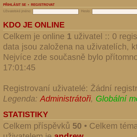
PŘIHLÁSIT SE
•
REGISTROVAT
Uživatelské jméno:
Heslo:
KDO JE ONLINE
Celkem je online
1
uživatel :: 0 reg
data jsou založena na uživatelích, kt
Nejvíce zde současně bylo přítomn
17:01:45
Registrovaní uživatelé: Žádní regist
Legenda:
Administrátoři
,
Globální m
STATISTIKY
Celkem příspěvků
50
• Celkem tém
uživatelem je
andrew