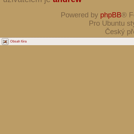
Powered by
phpBB
® F
Pro Ubuntu st
Český př
Obsah fóra