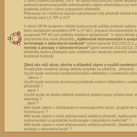
V rámci našeho projektu „PES“ se nabízí možnost pro cílové skupiny
partnerů absolvovat podle individuálního zájmu přednášky a po dom
praktická cvičení v rámci popsaných předmětů.
Připravuje se i možnost zapsat a absolvovat celý předmět včetně kre
hodnoty mezi LF, PřF a VUT.
V rámci OPVK budeme v blízké budoucnosti svědky prolnutí našeho 
letos zahájeným projektem (PřF a LF MU) „Inovace biochemických 
programů PřF MU pro potřeby moderní společnosti“. V rámci tohoto 
připravíme dva nové předměty
„Aplikované instrumentální a analy
technologie v laboratorní medicíně“
(zimní semestr 2011/2012) a
„
metody a postupy v laboratorní praxi“
(jarní semestr 2011/2012).
předměty budou přístupné jako volitelné pro studenty partnerů včet
kreditové hodnoty.
Zjímá nás váš názor, návrhy a případný zájem o využití uvedenýc
Považujete uvedený výstup aktivity projektu za užitečný…přínosný…
Využli byste možnost navštívit přenášku některého z uvedených př
….kterou ?
Využli byste možnost absolvovat praktické cvičení některého z uve
předmětů ?
…které ?
Využili byste ve studiu některé uvedené učební opory (učební text, v
learning) ?
…které ?
Měli byste zájem o zpřístupnění e-learningového kurzu „English for 
Technicians“ ?
Měli byste zájem o nově připravovaný volitelný předmět „Aplikované
instrumentální a analytické technologie v laboratorní medicíně“ ?
Měli byste zájem o nově připravovaný volitelný předmět „Statistické
postupy v laboratorní praxi“ ?