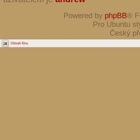
Powered by
phpBB
® F
Pro Ubuntu st
Český př
Obsah fóra