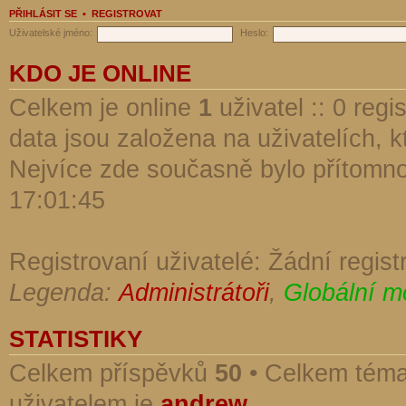
PŘIHLÁSIT SE
•
REGISTROVAT
Uživatelské jméno:
Heslo:
KDO JE ONLINE
Celkem je online
1
uživatel :: 0 reg
data jsou založena na uživatelích, kt
Nejvíce zde současně bylo přítomn
17:01:45
Registrovaní uživatelé: Žádní regist
Legenda:
Administrátoři
,
Globální m
STATISTIKY
Celkem příspěvků
50
• Celkem tém
uživatelem je
andrew