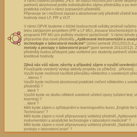
V rámci našeho projektu „PES“ se nabízí možnost pro cílové skupiny
partnerů absolvovat podle individuálního zájmu přednášky a po dom
praktická cvičení v rámci popsaných předmětů.
Připravuje se i možnost zapsat a absolvovat celý předmět včetně kre
hodnoty mezi LF, PřF a VUT.
V rámci OPVK budeme v blízké budoucnosti svědky prolnutí našeho 
letos zahájeným projektem (PřF a LF MU) „Inovace biochemických 
programů PřF MU pro potřeby moderní společnosti“. V rámci tohoto 
připravíme dva nové předměty
„Aplikované instrumentální a analy
technologie v laboratorní medicíně“
(zimní semestr 2011/2012) a
„
metody a postupy v laboratorní praxi“
(jarní semestr 2011/2012).
předměty budou přístupné jako volitelné pro studenty partnerů včet
kreditové hodnoty.
Zjímá nás váš názor, návrhy a případný zájem o využití uvedenýc
Považujete uvedený výstup aktivity projektu za užitečný…přínosný…
Využli byste možnost navštívit přenášku některého z uvedených př
….kterou ?
Využli byste možnost absolvovat praktické cvičení některého z uve
předmětů ?
…které ?
Využili byste ve studiu některé uvedené učební opory (učební text, v
learning) ?
…které ?
Měli byste zájem o zpřístupnění e-learningového kurzu „English for 
Technicians“ ?
Měli byste zájem o nově připravovaný volitelný předmět „Aplikované
instrumentální a analytické technologie v laboratorní medicíně“ ?
Měli byste zájem o nově připravovaný volitelný předmět „Statistické
postupy v laboratorní praxi“ ?