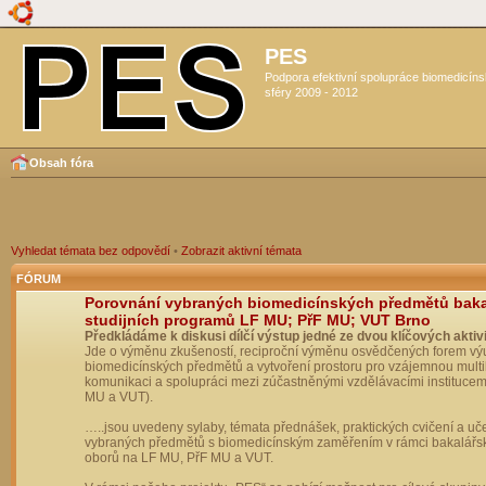
PES
Podpora efektivní spolupráce biomedicín
sféry 2009 - 2012
Obsah fóra
Vyhledat témata bez odpovědí
•
Zobrazit aktivní témata
FÓRUM
Porovnání vybraných biomedicínských předmětů bak
studijních programů LF MU; PřF MU; VUT Brno
Předkládáme k diskusi dílčí výstup jedné ze dvou klíčových aktivi
Jde o výměnu zkušeností, reciproční výměnu osvědčených forem vý
biomedicínských předmětů a vytvoření prostoru pro vzájemnou multil
komunikaci a spolupráci mezi zúčastněnými vzdělávacími institucem
MU a VUT).
…..jsou uvedeny sylaby, témata přednášek, praktických cvičení a uč
vybraných předmětů s biomedicínským zaměřením v rámci bakalářs
oborů na LF MU, PřF MU a VUT.