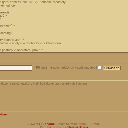
“
(jarní semestr 2011/2012). Zmíněné předměty
ové hodnoty.
žností.
avý ?
?
 předmětů ?
learning) ?
ory Technicians“ ?
tální a analytické technologie v laboratorní
 postupy v laboratorní praxi“ ?
|
Přihlásit mě automaticky při každé návštěvě
aložena na uživatelích, kteří byli aktivní za posledních 5 minut)
ndrew
Powered by
phpBB
® Forum Software © phpBB Group
Pro Ubuntu style by
Ishimaru Design