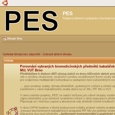
PES
Podpora efektivní spolupráce biomedicíns
Obsah fóra
Vyhledat témata bez odpovědí
•
Zobrazit aktivní témata
FÓRUM
Porovnání vybraných biomedicínských předmětů bakalářsk
MU; VUT Brno
Předkládáme k diskusi dílčí výstup jedné ze dvou klíčových aktivit pro
Jde o výměnu zkušeností, reciproční výměnu osvědčených forem výuky bio
pro vzájemnou multilaterální komunikaci a spolupráci mezi zúčastněnými vz
…..jsou uvedeny sylaby, témata přednášek, praktických cvičení a učební 
zaměřením v rámci bakalářského studia oborů na LF MU, PřF MU a VUT.
V rámci našeho projektu „PES“ se nabízí možnost pro cílové skupiny student
zájmu přednášky a po domluvě i praktická cvičení v rámci popsaných před
Připravuje se i možnost zapsat a absolvovat celý předmět včetně kreditové
V rámci OPVK budeme v blízké budoucnosti svědky prolnutí našeho projekt
„Inovace biochemických bakalářských programů PřF MU pro potřeby moderní
připravíme dva nové předměty
„Aplikované instrumentální a analytické 