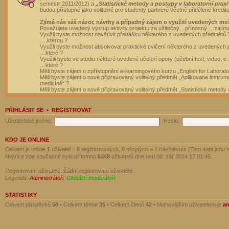
semestr 2011/2012) a
„Statistické metody a postupy v laboratorní praxi
budou přístupné jako volitelné pro studenty partnerů včetně přidělené kredit
Zjímá nás váš názor, návrhy a případný zájem o využití uvedených mo
Považujete uvedený výstup aktivity projektu za užitečný…přínosný….zajím
Využli byste možnost navštívit přenášku některého z uvedených předmětů 
….kterou ?
Využli byste možnost absolvovat praktické cvičení některého z uvedených
…které ?
Využili byste ve studiu některé uvedené učební opory (učební text, video, e-
…které ?
Měli byste zájem o zpřístupnění e-learningového kurzu „English for Laborat
Měli byste zájem o nově připravovaný volitelný předmět „Aplikované instrumen
medicíně“ ?
Měli byste zájem o nově připravovaný volitelný předmět „Statistické metody a
PŘIHLÁSIT SE
•
REGISTROVAT
Uživatelské jméno:
Heslo:
KDO JE ONLINE
Celkem je online
1
uživatel :: 0 registrovaných, 0 skrytých a 1 návštěvník (Tato data jsou z
Nejvíce zde současně bylo přítomno
6348
uživatelů dne ned 08. zář 2024 17:01:45
Registrovaní uživatelé: Žádní registrovaní uživatelé
Legenda:
Administrátoři
,
Globální moderátoři
STATISTIKY
Celkem příspěvků
50
• Celkem témat
35
• Celkem členů
42
• Nejnovějším uživatelem je
a