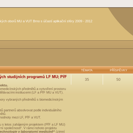
kých oborů MU a VUT Brno s účastí aplikační sféry 2009 - 2012
TÉMATA
PŘÍSPĚVKY
ých studijních programů LF MU; PřF
35
50
jektu.
medicínských předmětů a vytvoření prostoru
dělávacími institucemi (LF a PřF MU a VUT).
opory vybraných předmětů s biomedicínským
ů partnerů absolvovat podle individuálního
mětů.
 hodnoty mezi LF, PřF a VUT.
u s letos zahájeným projektem (PřF a LF MU)
 společnosti“. V rámci tohoto projektu
technologie v laboratorní medicíně“
(zimní