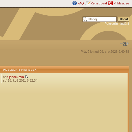
FAQ
Registrovat
Přihlásit se
Pokročilé hledání
Právě je ned 09. srp 2026 9:40:58
POSLEDNÍ PŘÍSPĚVEK
od
t.janeckova
stř 18. kvě 2011 8:32:34