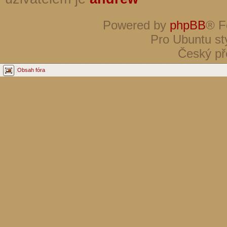
Powered by
phpBB
® F
Pro Ubuntu st
Český př
Obsah fóra