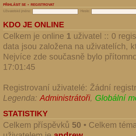
PŘIHLÁSIT SE
•
REGISTROVAT
Uživatelské jméno:
Heslo:
KDO JE ONLINE
Celkem je online
1
uživatel :: 0 reg
data jsou založena na uživatelích, kt
Nejvíce zde současně bylo přítomn
17:01:45
Registrovaní uživatelé: Žádní regist
Legenda:
Administrátoři
,
Globální m
STATISTIKY
Celkem příspěvků
50
• Celkem tém
uživatelem je
andrew