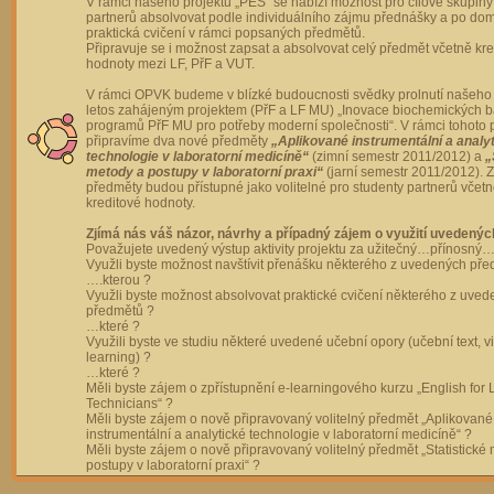
V rámci našeho projektu „PES“ se nabízí možnost pro cílové skupiny
partnerů absolvovat podle individuálního zájmu přednášky a po dom
praktická cvičení v rámci popsaných předmětů.
Připravuje se i možnost zapsat a absolvovat celý předmět včetně kre
hodnoty mezi LF, PřF a VUT.
V rámci OPVK budeme v blízké budoucnosti svědky prolnutí našeho 
letos zahájeným projektem (PřF a LF MU) „Inovace biochemických 
programů PřF MU pro potřeby moderní společnosti“. V rámci tohoto 
připravíme dva nové předměty
„Aplikované instrumentální a analy
technologie v laboratorní medicíně“
(zimní semestr 2011/2012) a
„
metody a postupy v laboratorní praxi“
(jarní semestr 2011/2012).
předměty budou přístupné jako volitelné pro studenty partnerů včet
kreditové hodnoty.
Zjímá nás váš názor, návrhy a případný zájem o využití uvedenýc
Považujete uvedený výstup aktivity projektu za užitečný…přínosný…
Využli byste možnost navštívit přenášku některého z uvedených př
….kterou ?
Využli byste možnost absolvovat praktické cvičení některého z uve
předmětů ?
…které ?
Využili byste ve studiu některé uvedené učební opory (učební text, v
learning) ?
…které ?
Měli byste zájem o zpřístupnění e-learningového kurzu „English for 
Technicians“ ?
Měli byste zájem o nově připravovaný volitelný předmět „Aplikované
instrumentální a analytické technologie v laboratorní medicíně“ ?
Měli byste zájem o nově připravovaný volitelný předmět „Statistické
postupy v laboratorní praxi“ ?