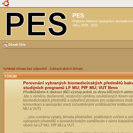
PES
Podpora efektivní spolupráce biomedicín
sféry 2009 - 2012
Obsah fóra
Vyhledat témata bez odpovědí
•
Zobrazit aktivní témata
FÓRUM
Porovnání vybraných biomedicínských předmětů bak
studijních programů LF MU; PřF MU; VUT Brno
Předkládáme k diskusi dílčí výstup jedné ze dvou klíčových aktivi
Jde o výměnu zkušeností, reciproční výměnu osvědčených forem vý
biomedicínských předmětů a vytvoření prostoru pro vzájemnou multil
komunikaci a spolupráci mezi zúčastněnými vzdělávacími institucem
MU a VUT).
…..jsou uvedeny sylaby, témata přednášek, praktických cvičení a uč
vybraných předmětů s biomedicínským zaměřením v rámci bakalářs
oborů na LF MU, PřF MU a VUT.