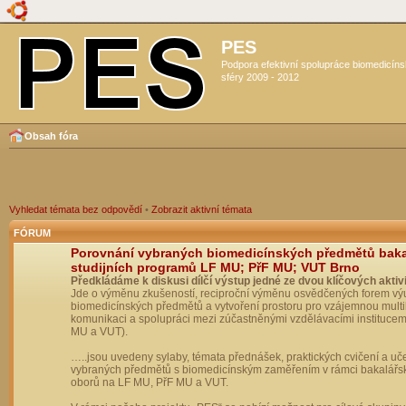
PES
Podpora efektivní spolupráce biomedicín
sféry 2009 - 2012
Obsah fóra
Vyhledat témata bez odpovědí
•
Zobrazit aktivní témata
FÓRUM
Porovnání vybraných biomedicínských předmětů bak
studijních programů LF MU; PřF MU; VUT Brno
Předkládáme k diskusi dílčí výstup jedné ze dvou klíčových aktivi
Jde o výměnu zkušeností, reciproční výměnu osvědčených forem vý
biomedicínských předmětů a vytvoření prostoru pro vzájemnou multil
komunikaci a spolupráci mezi zúčastněnými vzdělávacími institucem
MU a VUT).
…..jsou uvedeny sylaby, témata přednášek, praktických cvičení a uč
vybraných předmětů s biomedicínským zaměřením v rámci bakalářs
oborů na LF MU, PřF MU a VUT.