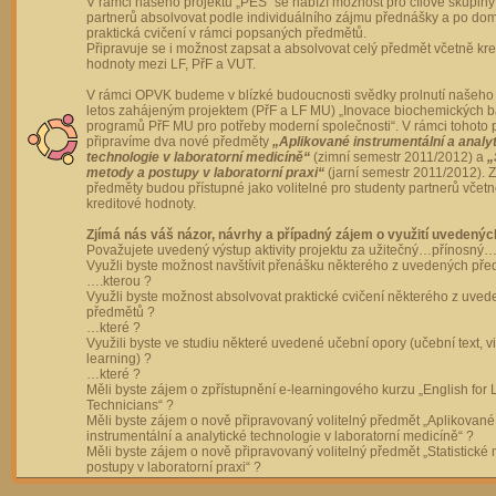
V rámci našeho projektu „PES“ se nabízí možnost pro cílové skupiny
partnerů absolvovat podle individuálního zájmu přednášky a po dom
praktická cvičení v rámci popsaných předmětů.
Připravuje se i možnost zapsat a absolvovat celý předmět včetně kre
hodnoty mezi LF, PřF a VUT.
V rámci OPVK budeme v blízké budoucnosti svědky prolnutí našeho 
letos zahájeným projektem (PřF a LF MU) „Inovace biochemických 
programů PřF MU pro potřeby moderní společnosti“. V rámci tohoto 
připravíme dva nové předměty
„Aplikované instrumentální a analy
technologie v laboratorní medicíně“
(zimní semestr 2011/2012) a
„
metody a postupy v laboratorní praxi“
(jarní semestr 2011/2012).
předměty budou přístupné jako volitelné pro studenty partnerů včet
kreditové hodnoty.
Zjímá nás váš názor, návrhy a případný zájem o využití uvedenýc
Považujete uvedený výstup aktivity projektu za užitečný…přínosný…
Využli byste možnost navštívit přenášku některého z uvedených př
….kterou ?
Využli byste možnost absolvovat praktické cvičení některého z uve
předmětů ?
…které ?
Využili byste ve studiu některé uvedené učební opory (učební text, v
learning) ?
…které ?
Měli byste zájem o zpřístupnění e-learningového kurzu „English for 
Technicians“ ?
Měli byste zájem o nově připravovaný volitelný předmět „Aplikované
instrumentální a analytické technologie v laboratorní medicíně“ ?
Měli byste zájem o nově připravovaný volitelný předmět „Statistické
postupy v laboratorní praxi“ ?