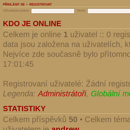
PŘIHLÁSIT SE
•
REGISTROVAT
Uživatelské jméno:
Heslo:
KDO JE ONLINE
Celkem je online
1
uživatel :: 0 reg
data jsou založena na uživatelích, kt
Nejvíce zde současně bylo přítomn
17:01:45
Registrovaní uživatelé: Žádní regist
Legenda:
Administrátoři
,
Globální m
STATISTIKY
Celkem příspěvků
50
• Celkem tém
uživatelem je
andrew