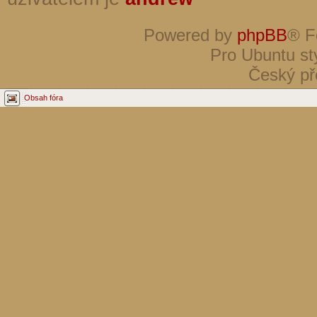
Powered by
phpBB
® F
Pro Ubuntu st
Český př
Obsah fóra