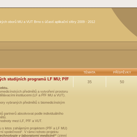
kých oborů MU a VUT Brno s účastí aplikační sféry 2009 - 2012
TÉMATA
PŘÍSPĚVKY
ých studijních programů LF MU; PřF
35
50
jektu.
medicínských předmětů a vytvoření prostoru
dělávacími institucemi (LF a PřF MU a VUT).
opory vybraných předmětů s biomedicínským
ů partnerů absolvovat podle individuálního
mětů.
 hodnoty mezi LF, PřF a VUT.
u s letos zahájeným projektem (PřF a LF MU)
 společnosti“. V rámci tohoto projektu
technologie v laboratorní medicíně“
(zimní