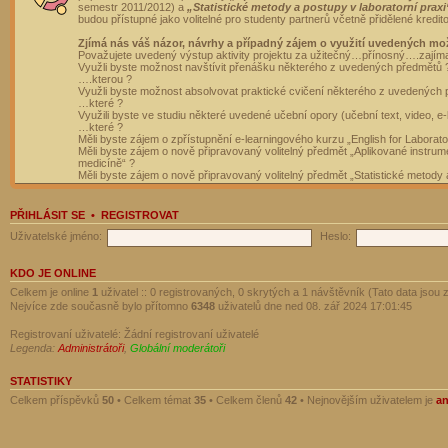
semestr 2011/2012) a
„Statistické metody a postupy v laboratorní praxi
budou přístupné jako volitelné pro studenty partnerů včetně přidělené kredit
Zjímá nás váš názor, návrhy a případný zájem o využití uvedených mo
Považujete uvedený výstup aktivity projektu za užitečný…přínosný….zajím
Využli byste možnost navštívit přenášku některého z uvedených předmětů 
….kterou ?
Využli byste možnost absolvovat praktické cvičení některého z uvedených
…které ?
Využili byste ve studiu některé uvedené učební opory (učební text, video, e-
…které ?
Měli byste zájem o zpřístupnění e-learningového kurzu „English for Laborat
Měli byste zájem o nově připravovaný volitelný předmět „Aplikované instrumen
medicíně“ ?
Měli byste zájem o nově připravovaný volitelný předmět „Statistické metody a
PŘIHLÁSIT SE
•
REGISTROVAT
Uživatelské jméno:
Heslo:
KDO JE ONLINE
Celkem je online
1
uživatel :: 0 registrovaných, 0 skrytých a 1 návštěvník (Tato data jsou z
Nejvíce zde současně bylo přítomno
6348
uživatelů dne ned 08. zář 2024 17:01:45
Registrovaní uživatelé: Žádní registrovaní uživatelé
Legenda:
Administrátoři
,
Globální moderátoři
STATISTIKY
Celkem příspěvků
50
• Celkem témat
35
• Celkem členů
42
• Nejnovějším uživatelem je
a