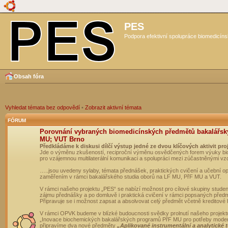
PES
Podpora efektivní spolupráce biomedicíns
Obsah fóra
Vyhledat témata bez odpovědí
•
Zobrazit aktivní témata
FÓRUM
Porovnání vybraných biomedicínských předmětů bakalářsk
MU; VUT Brno
Předkládáme k diskusi dílčí výstup jedné ze dvou klíčových aktivit pro
Jde o výměnu zkušeností, reciproční výměnu osvědčených forem výuky bio
pro vzájemnou multilaterální komunikaci a spolupráci mezi zúčastněnými vz
…..jsou uvedeny sylaby, témata přednášek, praktických cvičení a učební 
zaměřením v rámci bakalářského studia oborů na LF MU, PřF MU a VUT.
V rámci našeho projektu „PES“ se nabízí možnost pro cílové skupiny student
zájmu přednášky a po domluvě i praktická cvičení v rámci popsaných před
Připravuje se i možnost zapsat a absolvovat celý předmět včetně kreditové
V rámci OPVK budeme v blízké budoucnosti svědky prolnutí našeho projekt
„Inovace biochemických bakalářských programů PřF MU pro potřeby moderní
připravíme dva nové předměty
„Aplikované instrumentální a analytické 