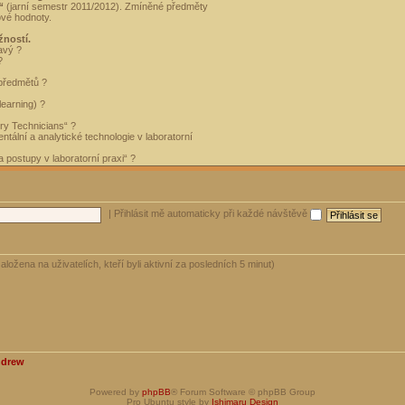
“
(jarní semestr 2011/2012). Zmíněné předměty
ové hodnoty.
žností.
avý ?
?
 předmětů ?
learning) ?
ory Technicians“ ?
tální a analytické technologie v laboratorní
 postupy v laboratorní praxi“ ?
|
Přihlásit mě automaticky při každé návštěvě
aložena na uživatelích, kteří byli aktivní za posledních 5 minut)
ndrew
Powered by
phpBB
® Forum Software © phpBB Group
Pro Ubuntu style by
Ishimaru Design