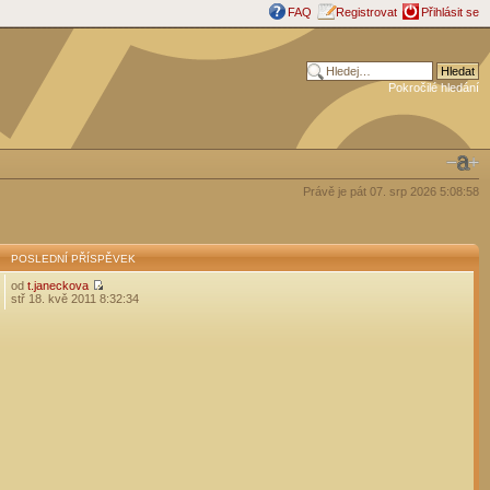
FAQ
Registrovat
Přihlásit se
Pokročilé hledání
Právě je pát 07. srp 2026 5:08:58
POSLEDNÍ PŘÍSPĚVEK
od
t.janeckova
stř 18. kvě 2011 8:32:34