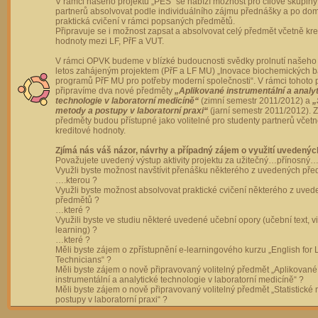
V rámci našeho projektu „PES“ se nabízí možnost pro cílové skupiny
partnerů absolvovat podle individuálního zájmu přednášky a po dom
praktická cvičení v rámci popsaných předmětů.
Připravuje se i možnost zapsat a absolvovat celý předmět včetně kre
hodnoty mezi LF, PřF a VUT.
V rámci OPVK budeme v blízké budoucnosti svědky prolnutí našeho 
letos zahájeným projektem (PřF a LF MU) „Inovace biochemických 
programů PřF MU pro potřeby moderní společnosti“. V rámci tohoto 
připravíme dva nové předměty
„Aplikované instrumentální a analy
technologie v laboratorní medicíně“
(zimní semestr 2011/2012) a
„
metody a postupy v laboratorní praxi“
(jarní semestr 2011/2012).
předměty budou přístupné jako volitelné pro studenty partnerů včet
kreditové hodnoty.
Zjímá nás váš názor, návrhy a případný zájem o využití uvedenýc
Považujete uvedený výstup aktivity projektu za užitečný…přínosný…
Využli byste možnost navštívit přenášku některého z uvedených př
….kterou ?
Využli byste možnost absolvovat praktické cvičení některého z uve
předmětů ?
…které ?
Využili byste ve studiu některé uvedené učební opory (učební text, v
learning) ?
…které ?
Měli byste zájem o zpřístupnění e-learningového kurzu „English for 
Technicians“ ?
Měli byste zájem o nově připravovaný volitelný předmět „Aplikované
instrumentální a analytické technologie v laboratorní medicíně“ ?
Měli byste zájem o nově připravovaný volitelný předmět „Statistické
postupy v laboratorní praxi“ ?