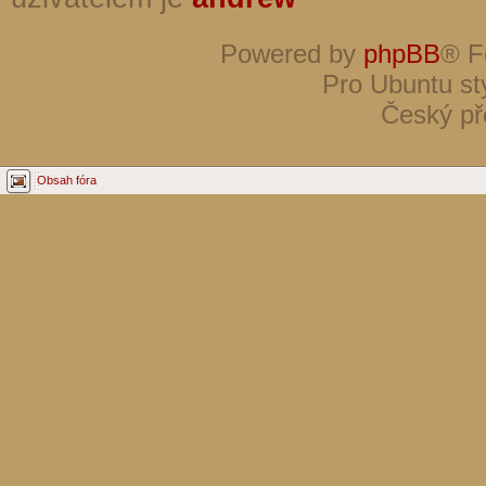
Powered by
phpBB
® F
Pro Ubuntu st
Český př
Obsah fóra