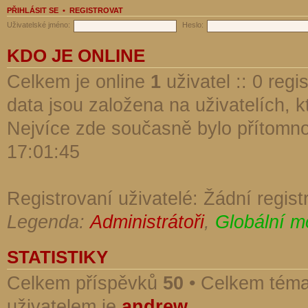
PŘIHLÁSIT SE
•
REGISTROVAT
Uživatelské jméno:
Heslo:
KDO JE ONLINE
Celkem je online
1
uživatel :: 0 reg
data jsou založena na uživatelích, kt
Nejvíce zde současně bylo přítomn
17:01:45
Registrovaní uživatelé: Žádní regist
Legenda:
Administrátoři
,
Globální m
STATISTIKY
Celkem příspěvků
50
• Celkem tém
uživatelem je
andrew