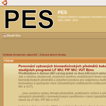
PES
Podpora efektivní spolupráce biomedicín
sféry 2009 - 2012
Obsah fóra
Vyhledat témata bez odpovědí
•
Zobrazit aktivní témata
FÓRUM
Porovnání vybraných biomedicínských předmětů bak
studijních programů LF MU; PřF MU; VUT Brno
Předkládáme k diskusi dílčí výstup jedné ze dvou klíčových aktivi
Jde o výměnu zkušeností, reciproční výměnu osvědčených forem vý
biomedicínských předmětů a vytvoření prostoru pro vzájemnou multil
komunikaci a spolupráci mezi zúčastněnými vzdělávacími institucem
MU a VUT).
…..jsou uvedeny sylaby, témata přednášek, praktických cvičení a uč
vybraných předmětů s biomedicínským zaměřením v rámci bakalářs
oborů na LF MU, PřF MU a VUT.