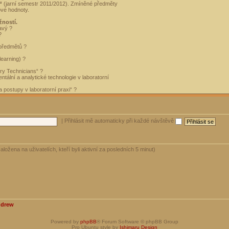
“
(jarní semestr 2011/2012). Zmíněné předměty
ové hodnoty.
žností.
avý ?
?
 předmětů ?
learning) ?
ory Technicians“ ?
tální a analytické technologie v laboratorní
 postupy v laboratorní praxi“ ?
|
Přihlásit mě automaticky při každé návštěvě
aložena na uživatelích, kteří byli aktivní za posledních 5 minut)
ndrew
Powered by
phpBB
® Forum Software © phpBB Group
Pro Ubuntu style by
Ishimaru Design