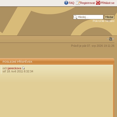
FAQ
Registrovat
Přihlásit se
Pokročilé hledání
Právě je pát 07. srp 2026 19:11:26
POSLEDNÍ PŘÍSPĚVEK
od
t.janeckova
stř 18. kvě 2011 8:32:34