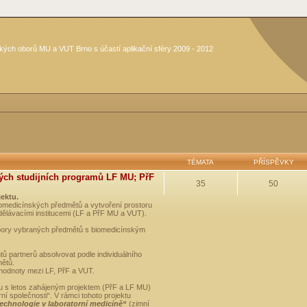
kých oborů MU a VUT Brno s účastí aplikační sféry 2009 - 2012
TÉMATA
PŘÍSPĚVKY
ých studijních programů LF MU; PřF
35
50
jektu.
medicínských předmětů a vytvoření prostoru
dělávacími institucemi (LF a PřF MU a VUT).
opory vybraných předmětů s biomedicínským
ů partnerů absolvovat podle individuálního
mětů.
 hodnoty mezi LF, PřF a VUT.
u s letos zahájeným projektem (PřF a LF MU)
 společnosti“. V rámci tohoto projektu
technologie v laboratorní medicíně“
(zimní