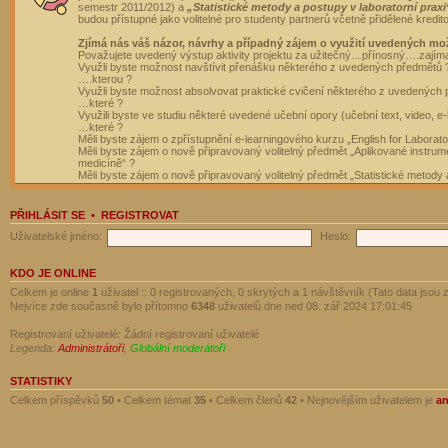
semestr 2011/2012) a
„Statistické metody a postupy v laboratorní praxi
budou přístupné jako volitelné pro studenty partnerů včetně přidělené kredit
Zjímá nás váš názor, návrhy a případný zájem o využití uvedených mo
Považujete uvedený výstup aktivity projektu za užitečný…přínosný….zajím
Využli byste možnost navštívit přenášku některého z uvedených předmětů 
….kterou ?
Využli byste možnost absolvovat praktické cvičení některého z uvedených
…které ?
Využili byste ve studiu některé uvedené učební opory (učební text, video, e-
…které ?
Měli byste zájem o zpřístupnění e-learningového kurzu „English for Laborat
Měli byste zájem o nově připravovaný volitelný předmět „Aplikované instrumen
medicíně“ ?
Měli byste zájem o nově připravovaný volitelný předmět „Statistické metody a
PŘIHLÁSIT SE
•
REGISTROVAT
Uživatelské jméno:
Heslo:
KDO JE ONLINE
Celkem je online
1
uživatel :: 0 registrovaných, 0 skrytých a 1 návštěvník (Tato data jsou z
Nejvíce zde současně bylo přítomno
6348
uživatelů dne ned 08. zář 2024 17:01:45
Registrovaní uživatelé: Žádní registrovaní uživatelé
Legenda:
Administrátoři
,
Globální moderátoři
STATISTIKY
Celkem příspěvků
50
• Celkem témat
35
• Celkem členů
42
• Nejnovějším uživatelem je
a