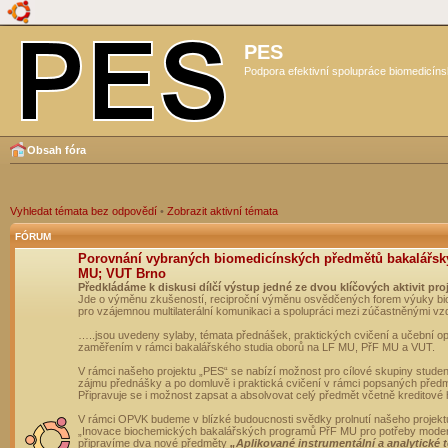
PES
Podpora efektivní spolupráce biomedicíns
Obsah fóra
Vyhledat témata bez odpovědí
•
Zobrazit aktivní témata
FÓRUM
Porovnání vybraných biomedicínských předmětů bakalářsk
MU; VUT Brno
Předkládáme k diskusi dílčí výstup jedné ze dvou klíčových aktivit pro
Jde o výměnu zkušeností, reciproční výměnu osvědčených forem výuky bio
pro vzájemnou multilaterální komunikaci a spolupráci mezi zúčastněnými vz
…..jsou uvedeny sylaby, témata přednášek, praktických cvičení a učební 
zaměřením v rámci bakalářského studia oborů na LF MU, PřF MU a VUT.
V rámci našeho projektu „PES“ se nabízí možnost pro cílové skupiny student
zájmu přednášky a po domluvě i praktická cvičení v rámci popsaných před
Připravuje se i možnost zapsat a absolvovat celý předmět včetně kreditové
V rámci OPVK budeme v blízké budoucnosti svědky prolnutí našeho projekt
„Inovace biochemických bakalářských programů PřF MU pro potřeby moderní
připravíme dva nové předměty
„Aplikované instrumentální a analytické 