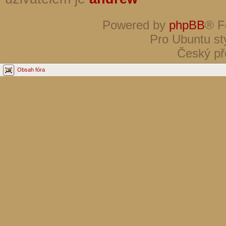
Powered by
phpBB
® F
Pro Ubuntu st
Český př
Obsah fóra