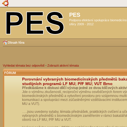
PES
Podpora efektivní spolupráce biomedicín
sféry 2009 - 2012
Obsah fóra
Vyhledat témata bez odpovědí
•
Zobrazit aktivní témata
FÓRUM
Porovnání vybraných biomedicínských předmětů bak
studijních programů LF MU; PřF MU; VUT Brno
Předkládáme k diskusi dílčí výstup jedné ze dvou klíčových aktivi
Jde o výměnu zkušeností, reciproční výměnu osvědčených forem vý
biomedicínských předmětů a vytvoření prostoru pro vzájemnou multil
komunikaci a spolupráci mezi zúčastněnými vzdělávacími institucem
MU a VUT).
…..jsou uvedeny sylaby, témata přednášek, praktických cvičení a uč
vybraných předmětů s biomedicínským zaměřením v rámci bakalářs
oborů na LF MU, PřF MU a VUT.