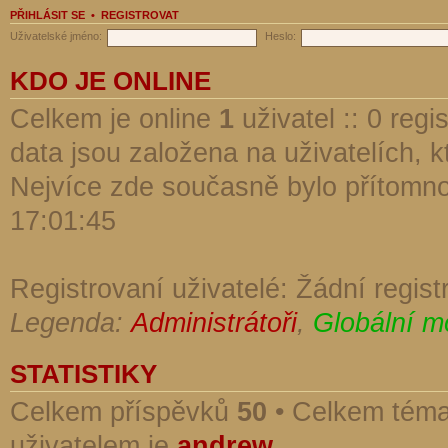
PŘIHLÁSIT SE
•
REGISTROVAT
Uživatelské jméno:
Heslo:
KDO JE ONLINE
Celkem je online
1
uživatel :: 0 reg
data jsou založena na uživatelích, kt
Nejvíce zde současně bylo přítomn
17:01:45
Registrovaní uživatelé: Žádní regist
Legenda:
Administrátoři
,
Globální m
STATISTIKY
Celkem příspěvků
50
• Celkem tém
uživatelem je
andrew