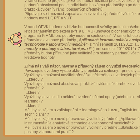
V rámci našeho projektu „PES“ se nabízí možnost pro cílové skupiny
partnerů absolvovat podle individuálního zájmu přednášky a po dom
praktická cvičení v rámci popsaných předmětů.
Připravuje se i možnost zapsat a absolvovat celý předmět včetně kre
hodnoty mezi LF, PřF a VUT.
V rámci OPVK budeme v blízké budoucnosti svědky prolnutí našeho 
letos zahájeným projektem (PřF a LF MU) „Inovace biochemických 
programů PřF MU pro potřeby moderní společnosti“. V rámci tohoto 
připravíme dva nové předměty
„Aplikované instrumentální a analy
technologie v laboratorní medicíně“
(zimní semestr 2011/2012) a
„
metody a postupy v laboratorní praxi“
(jarní semestr 2011/2012).
předměty budou přístupné jako volitelné pro studenty partnerů včet
kreditové hodnoty.
Zjímá nás váš názor, návrhy a případný zájem o využití uvedenýc
Považujete uvedený výstup aktivity projektu za užitečný…přínosný…
Využli byste možnost navštívit přenášku některého z uvedených př
….kterou ?
Využli byste možnost absolvovat praktické cvičení některého z uve
předmětů ?
…které ?
Využili byste ve studiu některé uvedené učební opory (učební text, v
learning) ?
…které ?
Měli byste zájem o zpřístupnění e-learningového kurzu „English for 
Technicians“ ?
Měli byste zájem o nově připravovaný volitelný předmět „Aplikované
instrumentální a analytické technologie v laboratorní medicíně“ ?
Měli byste zájem o nově připravovaný volitelný předmět „Statistické
postupy v laboratorní praxi“ ?