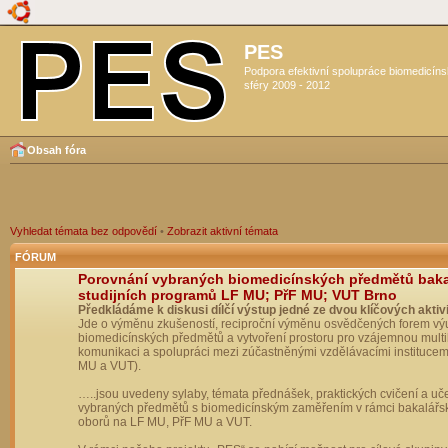
PES
Podpora efektivní spolupráce biomedicín
sféry 2009 - 2012
Obsah fóra
Vyhledat témata bez odpovědí
•
Zobrazit aktivní témata
FÓRUM
Porovnání vybraných biomedicínských předmětů bak
studijních programů LF MU; PřF MU; VUT Brno
Předkládáme k diskusi dílčí výstup jedné ze dvou klíčových aktivi
Jde o výměnu zkušeností, reciproční výměnu osvědčených forem vý
biomedicínských předmětů a vytvoření prostoru pro vzájemnou multil
komunikaci a spolupráci mezi zúčastněnými vzdělávacími institucem
MU a VUT).
…..jsou uvedeny sylaby, témata přednášek, praktických cvičení a uč
vybraných předmětů s biomedicínským zaměřením v rámci bakalářs
oborů na LF MU, PřF MU a VUT.