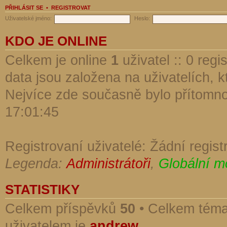
PŘIHLÁSIT SE
•
REGISTROVAT
Uživatelské jméno:
Heslo:
KDO JE ONLINE
Celkem je online
1
uživatel :: 0 reg
data jsou založena na uživatelích, kt
Nejvíce zde současně bylo přítomn
17:01:45
Registrovaní uživatelé: Žádní regist
Legenda:
Administrátoři
,
Globální m
STATISTIKY
Celkem příspěvků
50
• Celkem tém
uživatelem je
andrew