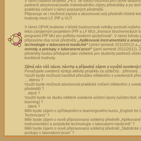
V rámci našeho projektu „PES“ se nabízí možnost pro cílové skupiny
partnerů absolvovat podle individuálního zájmu přednášky a po dom
praktická cvičení v rámci popsaných předmětů.
Připravuje se i možnost zapsat a absolvovat celý předmět včetně kre
hodnoty mezi LF, PřF a VUT.
V rámci OPVK budeme v blízké budoucnosti svědky prolnutí našeho 
letos zahájeným projektem (PřF a LF MU) „Inovace biochemických 
programů PřF MU pro potřeby moderní společnosti“. V rámci tohoto 
připravíme dva nové předměty
„Aplikované instrumentální a analy
technologie v laboratorní medicíně“
(zimní semestr 2011/2012) a
„
metody a postupy v laboratorní praxi“
(jarní semestr 2011/2012).
předměty budou přístupné jako volitelné pro studenty partnerů včet
kreditové hodnoty.
Zjímá nás váš názor, návrhy a případný zájem o využití uvedenýc
Považujete uvedený výstup aktivity projektu za užitečný…přínosný…
Využli byste možnost navštívit přenášku některého z uvedených př
….kterou ?
Využli byste možnost absolvovat praktické cvičení některého z uve
předmětů ?
…které ?
Využili byste ve studiu některé uvedené učební opory (učební text, v
learning) ?
…které ?
Měli byste zájem o zpřístupnění e-learningového kurzu „English for 
Technicians“ ?
Měli byste zájem o nově připravovaný volitelný předmět „Aplikované
instrumentální a analytické technologie v laboratorní medicíně“ ?
Měli byste zájem o nově připravovaný volitelný předmět „Statistické
postupy v laboratorní praxi“ ?