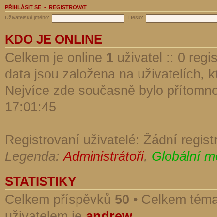
PŘIHLÁSIT SE
•
REGISTROVAT
Uživatelské jméno:
Heslo:
KDO JE ONLINE
Celkem je online
1
uživatel :: 0 reg
data jsou založena na uživatelích, kt
Nejvíce zde současně bylo přítomn
17:01:45
Registrovaní uživatelé: Žádní regist
Legenda:
Administrátoři
,
Globální m
STATISTIKY
Celkem příspěvků
50
• Celkem tém
uživatelem je
andrew