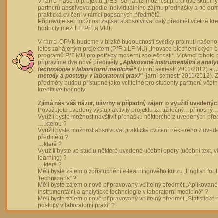
V rámci našeho projektu „PES“ se nabízí možnost pro cílové skupiny
partnerů absolvovat podle individuálního zájmu přednášky a po dom
praktická cvičení v rámci popsaných předmětů.
Připravuje se i možnost zapsat a absolvovat celý předmět včetně kre
hodnoty mezi LF, PřF a VUT.
V rámci OPVK budeme v blízké budoucnosti svědky prolnutí našeho 
letos zahájeným projektem (PřF a LF MU) „Inovace biochemických 
programů PřF MU pro potřeby moderní společnosti“. V rámci tohoto 
připravíme dva nové předměty
„Aplikované instrumentální a analy
technologie v laboratorní medicíně“
(zimní semestr 2011/2012) a
„
metody a postupy v laboratorní praxi“
(jarní semestr 2011/2012).
předměty budou přístupné jako volitelné pro studenty partnerů včet
kreditové hodnoty.
Zjímá nás váš názor, návrhy a případný zájem o využití uvedenýc
Považujete uvedený výstup aktivity projektu za užitečný…přínosný…
Využli byste možnost navštívit přenášku některého z uvedených př
….kterou ?
Využli byste možnost absolvovat praktické cvičení některého z uve
předmětů ?
…které ?
Využili byste ve studiu některé uvedené učební opory (učební text, v
learning) ?
…které ?
Měli byste zájem o zpřístupnění e-learningového kurzu „English for 
Technicians“ ?
Měli byste zájem o nově připravovaný volitelný předmět „Aplikované
instrumentální a analytické technologie v laboratorní medicíně“ ?
Měli byste zájem o nově připravovaný volitelný předmět „Statistické
postupy v laboratorní praxi“ ?