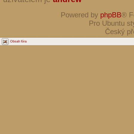
Powered by
phpBB
® F
Pro Ubuntu st
Český př
Obsah fóra