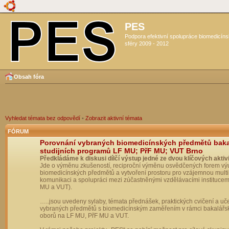
PES
Podpora efektivní spolupráce biomedicín
sféry 2009 - 2012
Obsah fóra
Vyhledat témata bez odpovědí
•
Zobrazit aktivní témata
FÓRUM
Porovnání vybraných biomedicínských předmětů bak
studijních programů LF MU; PřF MU; VUT Brno
Předkládáme k diskusi dílčí výstup jedné ze dvou klíčových aktivi
Jde o výměnu zkušeností, reciproční výměnu osvědčených forem vý
biomedicínských předmětů a vytvoření prostoru pro vzájemnou multil
komunikaci a spolupráci mezi zúčastněnými vzdělávacími institucem
MU a VUT).
…..jsou uvedeny sylaby, témata přednášek, praktických cvičení a uč
vybraných předmětů s biomedicínským zaměřením v rámci bakalářs
oborů na LF MU, PřF MU a VUT.