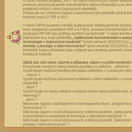
V rámci našeho projektu „PES“ se nabízí možnost pro cílové skupiny
partnerů absolvovat podle individuálního zájmu přednášky a po dom
praktická cvičení v rámci popsaných předmětů.
Připravuje se i možnost zapsat a absolvovat celý předmět včetně kre
hodnoty mezi LF, PřF a VUT.
V rámci OPVK budeme v blízké budoucnosti svědky prolnutí našeho 
letos zahájeným projektem (PřF a LF MU) „Inovace biochemických 
programů PřF MU pro potřeby moderní společnosti“. V rámci tohoto 
připravíme dva nové předměty
„Aplikované instrumentální a analy
technologie v laboratorní medicíně“
(zimní semestr 2011/2012) a
„
metody a postupy v laboratorní praxi“
(jarní semestr 2011/2012).
předměty budou přístupné jako volitelné pro studenty partnerů včet
kreditové hodnoty.
Zjímá nás váš názor, návrhy a případný zájem o využití uvedenýc
Považujete uvedený výstup aktivity projektu za užitečný…přínosný…
Využli byste možnost navštívit přenášku některého z uvedených př
….kterou ?
Využli byste možnost absolvovat praktické cvičení některého z uve
předmětů ?
…které ?
Využili byste ve studiu některé uvedené učební opory (učební text, v
learning) ?
…které ?
Měli byste zájem o zpřístupnění e-learningového kurzu „English for 
Technicians“ ?
Měli byste zájem o nově připravovaný volitelný předmět „Aplikované
instrumentální a analytické technologie v laboratorní medicíně“ ?
Měli byste zájem o nově připravovaný volitelný předmět „Statistické
postupy v laboratorní praxi“ ?