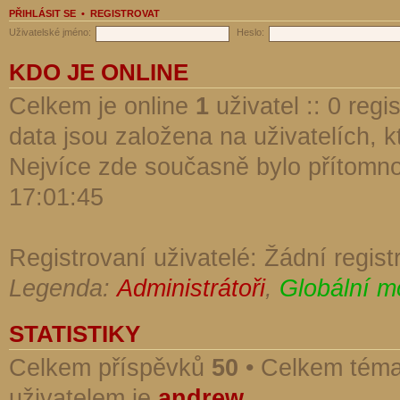
PŘIHLÁSIT SE
•
REGISTROVAT
Uživatelské jméno:
Heslo:
KDO JE ONLINE
Celkem je online
1
uživatel :: 0 reg
data jsou založena na uživatelích, kt
Nejvíce zde současně bylo přítomn
17:01:45
Registrovaní uživatelé: Žádní regist
Legenda:
Administrátoři
,
Globální m
STATISTIKY
Celkem příspěvků
50
• Celkem tém
uživatelem je
andrew