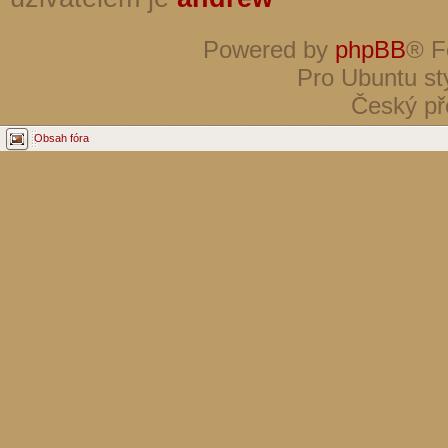
Powered by
phpBB
® F
Pro Ubuntu st
Český př
Obsah fóra