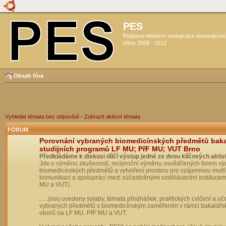
PES
Podpora efektivní spolupráce biomedicín
sféry 2009 - 2012
Obsah fóra
Vyhledat témata bez odpovědí
•
Zobrazit aktivní témata
FÓRUM
Porovnání vybraných biomedicínských předmětů bak
studijních programů LF MU; PřF MU; VUT Brno
Předkládáme k diskusi dílčí výstup jedné ze dvou klíčových aktivi
Jde o výměnu zkušeností, reciproční výměnu osvědčených forem vý
biomedicínských předmětů a vytvoření prostoru pro vzájemnou multil
komunikaci a spolupráci mezi zúčastněnými vzdělávacími institucem
MU a VUT).
…..jsou uvedeny sylaby, témata přednášek, praktických cvičení a uč
vybraných předmětů s biomedicínským zaměřením v rámci bakalářs
oborů na LF MU, PřF MU a VUT.