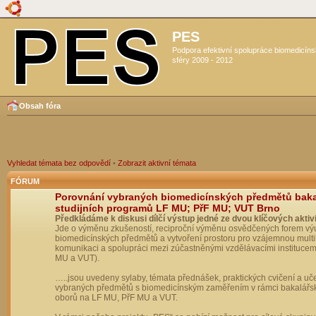
PES
Podpora efektivní spolupráce biomedicín
sféry 2009 - 2012
Obsah fóra
Vyhledat témata bez odpovědí
•
Zobrazit aktivní témata
FÓRUM
Porovnání vybraných biomedicínských předmětů bak
studijních programů LF MU; PřF MU; VUT Brno
Předkládáme k diskusi dílčí výstup jedné ze dvou klíčových aktivi
Jde o výměnu zkušeností, reciproční výměnu osvědčených forem vý
biomedicínských předmětů a vytvoření prostoru pro vzájemnou multil
komunikaci a spolupráci mezi zúčastněnými vzdělávacími institucem
MU a VUT).
…..jsou uvedeny sylaby, témata přednášek, praktických cvičení a uč
vybraných předmětů s biomedicínským zaměřením v rámci bakalářs
oborů na LF MU, PřF MU a VUT.