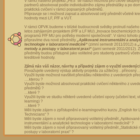
V rámci našeho projektu „PES“ se nabízí možnost pro cílové skupiny
partnerů absolvovat podle individuálního zájmu přednášky a po dom
praktická cvičení v rámci popsaných předmětů.
Připravuje se i možnost zapsat a absolvovat celý předmět včetně kre
hodnoty mezi LF, PřF a VUT.
V rámci OPVK budeme v blízké budoucnosti svědky prolnutí našeho 
letos zahájeným projektem (PřF a LF MU) „Inovace biochemických 
programů PřF MU pro potřeby moderní společnosti“. V rámci tohoto 
připravíme dva nové předměty
„Aplikované instrumentální a analy
technologie v laboratorní medicíně“
(zimní semestr 2011/2012) a
„
metody a postupy v laboratorní praxi“
(jarní semestr 2011/2012).
předměty budou přístupné jako volitelné pro studenty partnerů včet
kreditové hodnoty.
Zjímá nás váš názor, návrhy a případný zájem o využití uvedenýc
Považujete uvedený výstup aktivity projektu za užitečný…přínosný…
Využli byste možnost navštívit přenášku některého z uvedených př
….kterou ?
Využli byste možnost absolvovat praktické cvičení některého z uve
předmětů ?
…které ?
Využili byste ve studiu některé uvedené učební opory (učební text, v
learning) ?
…které ?
Měli byste zájem o zpřístupnění e-learningového kurzu „English for 
Technicians“ ?
Měli byste zájem o nově připravovaný volitelný předmět „Aplikované
instrumentální a analytické technologie v laboratorní medicíně“ ?
Měli byste zájem o nově připravovaný volitelný předmět „Statistické
postupy v laboratorní praxi“ ?