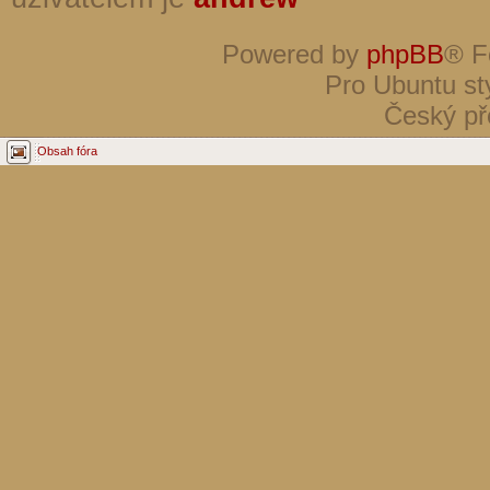
Powered by
phpBB
® F
Pro Ubuntu st
Český př
Obsah fóra