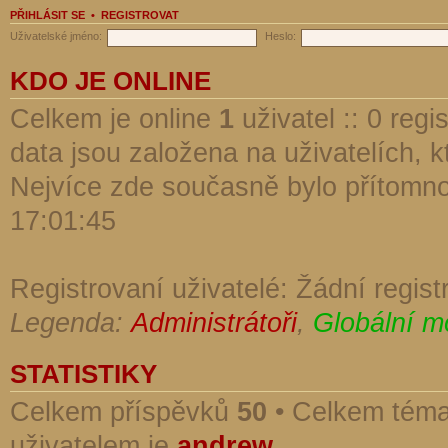
PŘIHLÁSIT SE
•
REGISTROVAT
Uživatelské jméno:
Heslo:
KDO JE ONLINE
Celkem je online
1
uživatel :: 0 reg
data jsou založena na uživatelích, kt
Nejvíce zde současně bylo přítomn
17:01:45
Registrovaní uživatelé: Žádní regist
Legenda:
Administrátoři
,
Globální m
STATISTIKY
Celkem příspěvků
50
• Celkem tém
uživatelem je
andrew