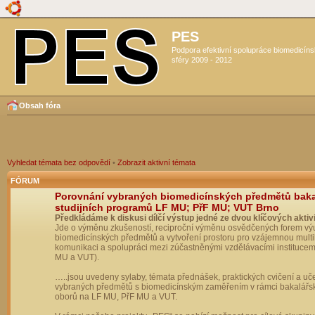
PES
Podpora efektivní spolupráce biomedicín
sféry 2009 - 2012
Obsah fóra
Vyhledat témata bez odpovědí
•
Zobrazit aktivní témata
FÓRUM
Porovnání vybraných biomedicínských předmětů bak
studijních programů LF MU; PřF MU; VUT Brno
Předkládáme k diskusi dílčí výstup jedné ze dvou klíčových aktivi
Jde o výměnu zkušeností, reciproční výměnu osvědčených forem vý
biomedicínských předmětů a vytvoření prostoru pro vzájemnou multil
komunikaci a spolupráci mezi zúčastněnými vzdělávacími institucem
MU a VUT).
…..jsou uvedeny sylaby, témata přednášek, praktických cvičení a uč
vybraných předmětů s biomedicínským zaměřením v rámci bakalářs
oborů na LF MU, PřF MU a VUT.