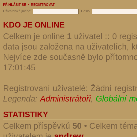
PŘIHLÁSIT SE
•
REGISTROVAT
Uživatelské jméno:
Heslo:
KDO JE ONLINE
Celkem je online
1
uživatel :: 0 reg
data jsou založena na uživatelích, kt
Nejvíce zde současně bylo přítomn
17:01:45
Registrovaní uživatelé: Žádní regist
Legenda:
Administrátoři
,
Globální m
STATISTIKY
Celkem příspěvků
50
• Celkem tém
uživatelem je
andrew