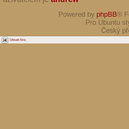
Powered by
phpBB
® F
Pro Ubuntu st
Český př
Obsah fóra