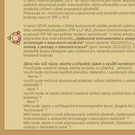
V rámci našeho projektu „PES“ se nabízí možnost pro cílové skupiny
partnerů absolvovat podle individuálního zájmu přednášky a po dom
praktická cvičení v rámci popsaných předmětů.
Připravuje se i možnost zapsat a absolvovat celý předmět včetně kre
hodnoty mezi LF, PřF a VUT.
V rámci OPVK budeme v blízké budoucnosti svědky prolnutí našeho 
letos zahájeným projektem (PřF a LF MU) „Inovace biochemických 
programů PřF MU pro potřeby moderní společnosti“. V rámci tohoto 
připravíme dva nové předměty
„Aplikované instrumentální a analy
technologie v laboratorní medicíně“
(zimní semestr 2011/2012) a
„
metody a postupy v laboratorní praxi“
(jarní semestr 2011/2012).
předměty budou přístupné jako volitelné pro studenty partnerů včet
kreditové hodnoty.
Zjímá nás váš názor, návrhy a případný zájem o využití uvedenýc
Považujete uvedený výstup aktivity projektu za užitečný…přínosný…
Využli byste možnost navštívit přenášku některého z uvedených př
….kterou ?
Využli byste možnost absolvovat praktické cvičení některého z uve
předmětů ?
…které ?
Využili byste ve studiu některé uvedené učební opory (učební text, v
learning) ?
…které ?
Měli byste zájem o zpřístupnění e-learningového kurzu „English for 
Technicians“ ?
Měli byste zájem o nově připravovaný volitelný předmět „Aplikované
instrumentální a analytické technologie v laboratorní medicíně“ ?
Měli byste zájem o nově připravovaný volitelný předmět „Statistické
postupy v laboratorní praxi“ ?