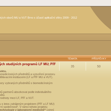
kých oborů MU a VUT Brno s účastí aplikační sféry 2009 - 2012
TÉMATA
PŘÍSPĚVKY
ých studijních programů LF MU; PřF
35
50
jektu.
medicínských předmětů a vytvoření prostoru
dělávacími institucemi (LF a PřF MU a VUT).
opory vybraných předmětů s biomedicínským
ů partnerů absolvovat podle individuálního
mětů.
 hodnoty mezi LF, PřF a VUT.
u s letos zahájeným projektem (PřF a LF MU)
 společnosti“. V rámci tohoto projektu
technologie v laboratorní medicíně“
(zimní