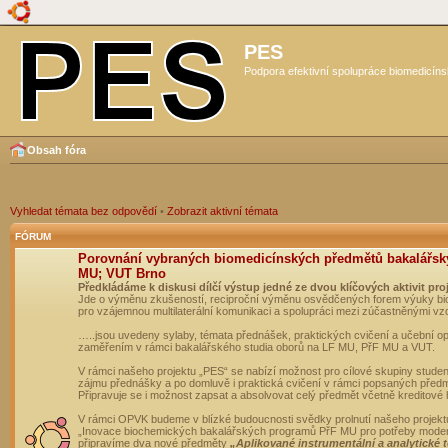
PES
Podpora efektivní spolupráce biomedicíns
Obsah fóra
Vyhledat témata bez odpovědí
•
Zobrazit aktivní témata
FÓRUM
Porovnání vybraných biomedicínských předmětů bakalářsk
MU; VUT Brno
Předkládáme k diskusi dílčí výstup jedné ze dvou klíčových aktivit pro
Jde o výměnu zkušeností, reciproční výměnu osvědčených forem výuky bio
pro vzájemnou multilaterální komunikaci a spolupráci mezi zúčastněnými vz
…..jsou uvedeny sylaby, témata přednášek, praktických cvičení a učební 
zaměřením v rámci bakalářského studia oborů na LF MU, PřF MU a VUT.
V rámci našeho projektu „PES“ se nabízí možnost pro cílové skupiny student
zájmu přednášky a po domluvě i praktická cvičení v rámci popsaných před
Připravuje se i možnost zapsat a absolvovat celý předmět včetně kreditové
V rámci OPVK budeme v blízké budoucnosti svědky prolnutí našeho projekt
„Inovace biochemických bakalářských programů PřF MU pro potřeby moderní
připravíme dva nové předměty
„Aplikované instrumentální a analytické 