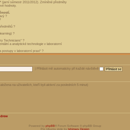
“
(jarní semestr 2011/2012). Zmíněné předměty
ové hodnoty.
žností.
avý ?
?
 předmětů ?
learning) ?
ory Technicians“ ?
tální a analytické technologie v laboratorní
 postupy v laboratorní praxi“ ?
|
Přihlásit mě automaticky při každé návštěvě
aložena na uživatelích, kteří byli aktivní za posledních 5 minut)
ndrew
Powered by
phpBB
® Forum Software © phpBB Group
Pro Ubuntu style by
Ishimaru Design