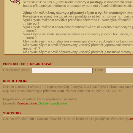
semestr 2011/2012) a
„Statistické metody a postupy v laboratorní praxi
budou přístupné jako volitelné pro studenty partnerů včetně přidělené kredit
Zjímá nás váš názor, návrhy a případný zájem o využití uvedených mo
Považujete uvedený výstup aktivity projektu za užitečný…přínosný….zajím
Využli byste možnost navštívit přenášku některého z uvedených předmětů 
….kterou ?
Využli byste možnost absolvovat praktické cvičení některého z uvedených
…které ?
Využili byste ve studiu některé uvedené učební opory (učební text, video, e-
…které ?
Měli byste zájem o zpřístupnění e-learningového kurzu „English for Laborat
Měli byste zájem o nově připravovaný volitelný předmět „Aplikované instrumen
medicíně“ ?
Měli byste zájem o nově připravovaný volitelný předmět „Statistické metody a
PŘIHLÁSIT SE
•
REGISTROVAT
Uživatelské jméno:
Heslo:
KDO JE ONLINE
Celkem je online
1
uživatel :: 0 registrovaných, 0 skrytých a 1 návštěvník (Tato data jsou z
Nejvíce zde současně bylo přítomno
6348
uživatelů dne ned 08. zář 2024 17:01:45
Registrovaní uživatelé: Žádní registrovaní uživatelé
Legenda:
Administrátoři
,
Globální moderátoři
STATISTIKY
Celkem příspěvků
50
• Celkem témat
35
• Celkem členů
42
• Nejnovějším uživatelem je
a