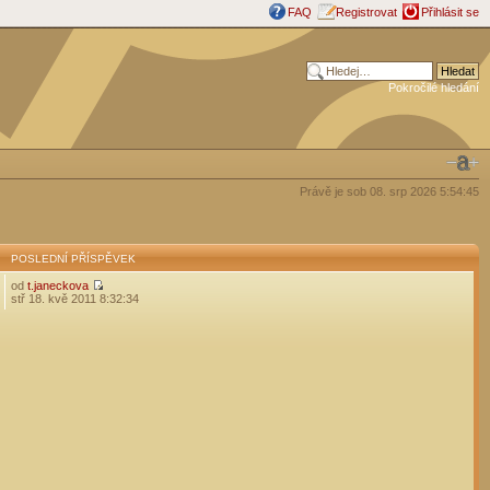
FAQ
Registrovat
Přihlásit se
Pokročilé hledání
Právě je sob 08. srp 2026 5:54:45
POSLEDNÍ PŘÍSPĚVEK
od
t.janeckova
stř 18. kvě 2011 8:32:34