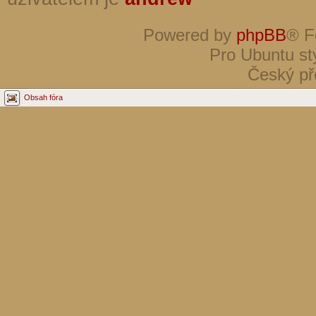
Powered by
phpBB
® F
Pro Ubuntu st
Český př
Obsah fóra