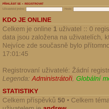
PŘIHLÁSIT SE
•
REGISTROVAT
Uživatelské jméno:
Heslo:
KDO JE ONLINE
Celkem je online
1
uživatel :: 0 reg
data jsou založena na uživatelích, kt
Nejvíce zde současně bylo přítomn
17:01:45
Registrovaní uživatelé: Žádní regist
Legenda:
Administrátoři
,
Globální m
STATISTIKY
Celkem příspěvků
50
• Celkem tém
uživatelem je
andrew