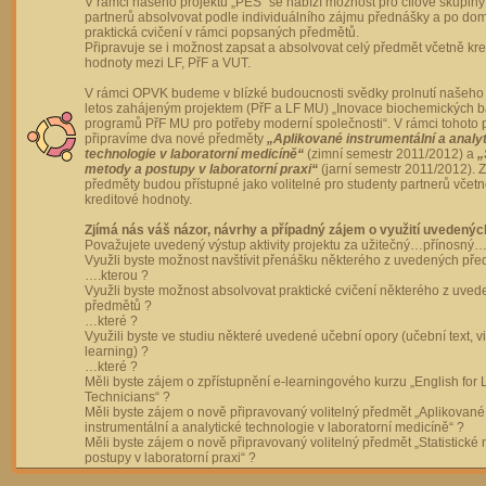
V rámci našeho projektu „PES“ se nabízí možnost pro cílové skupiny
partnerů absolvovat podle individuálního zájmu přednášky a po dom
praktická cvičení v rámci popsaných předmětů.
Připravuje se i možnost zapsat a absolvovat celý předmět včetně kre
hodnoty mezi LF, PřF a VUT.
V rámci OPVK budeme v blízké budoucnosti svědky prolnutí našeho 
letos zahájeným projektem (PřF a LF MU) „Inovace biochemických 
programů PřF MU pro potřeby moderní společnosti“. V rámci tohoto 
připravíme dva nové předměty
„Aplikované instrumentální a analy
technologie v laboratorní medicíně“
(zimní semestr 2011/2012) a
„
metody a postupy v laboratorní praxi“
(jarní semestr 2011/2012).
předměty budou přístupné jako volitelné pro studenty partnerů včet
kreditové hodnoty.
Zjímá nás váš názor, návrhy a případný zájem o využití uvedenýc
Považujete uvedený výstup aktivity projektu za užitečný…přínosný…
Využli byste možnost navštívit přenášku některého z uvedených př
….kterou ?
Využli byste možnost absolvovat praktické cvičení některého z uve
předmětů ?
…které ?
Využili byste ve studiu některé uvedené učební opory (učební text, v
learning) ?
…které ?
Měli byste zájem o zpřístupnění e-learningového kurzu „English for 
Technicians“ ?
Měli byste zájem o nově připravovaný volitelný předmět „Aplikované
instrumentální a analytické technologie v laboratorní medicíně“ ?
Měli byste zájem o nově připravovaný volitelný předmět „Statistické
postupy v laboratorní praxi“ ?