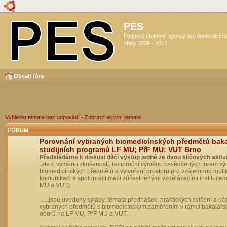
PES
Podpora efektivní spolupráce biomedicín
sféry 2009 - 2012
Obsah fóra
Vyhledat témata bez odpovědí
•
Zobrazit aktivní témata
FÓRUM
Porovnání vybraných biomedicínských předmětů bak
studijních programů LF MU; PřF MU; VUT Brno
Předkládáme k diskusi dílčí výstup jedné ze dvou klíčových aktivi
Jde o výměnu zkušeností, reciproční výměnu osvědčených forem vý
biomedicínských předmětů a vytvoření prostoru pro vzájemnou multil
komunikaci a spolupráci mezi zúčastněnými vzdělávacími institucem
MU a VUT).
…..jsou uvedeny sylaby, témata přednášek, praktických cvičení a uč
vybraných předmětů s biomedicínským zaměřením v rámci bakalářs
oborů na LF MU, PřF MU a VUT.