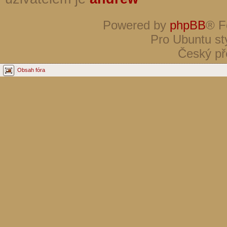
Powered by
phpBB
® F
Pro Ubuntu st
Český př
Obsah fóra