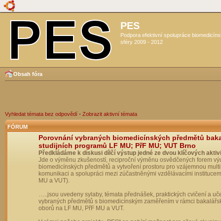
PES
Podpora efektivní spolupráce biomedicín
sféry 2009 - 2012
Obsah fóra
Vyhledat témata bez odpovědí
•
Zobrazit aktivní témata
FÓRUM
Porovnání vybraných biomedicínských předmětů bak
studijních programů LF MU; PřF MU; VUT Brno
Předkládáme k diskusi dílčí výstup jedné ze dvou klíčových aktivi
Jde o výměnu zkušeností, reciproční výměnu osvědčených forem vý
biomedicínských předmětů a vytvoření prostoru pro vzájemnou multil
komunikaci a spolupráci mezi zúčastněnými vzdělávacími institucem
MU a VUT).
…..jsou uvedeny sylaby, témata přednášek, praktických cvičení a uč
vybraných předmětů s biomedicínským zaměřením v rámci bakalářs
oborů na LF MU, PřF MU a VUT.