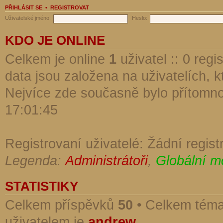
PŘIHLÁSIT SE
•
REGISTROVAT
Uživatelské jméno:
Heslo:
KDO JE ONLINE
Celkem je online
1
uživatel :: 0 reg
data jsou založena na uživatelích, kt
Nejvíce zde současně bylo přítomn
17:01:45
Registrovaní uživatelé: Žádní regist
Legenda:
Administrátoři
,
Globální m
STATISTIKY
Celkem příspěvků
50
• Celkem tém
uživatelem je
andrew