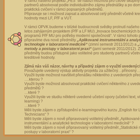
V rámci našeho projektu „PES“ se nabízí možnost pro cílové skupiny
partnerů absolvovat podle individuálního zájmu přednášky a po dom
praktická cvičení v rámci popsaných předmětů.
Připravuje se i možnost zapsat a absolvovat celý předmět včetně kre
hodnoty mezi LF, PřF a VUT.
V rámci OPVK budeme v blízké budoucnosti svědky prolnutí našeho 
letos zahájeným projektem (PřF a LF MU) „Inovace biochemických 
programů PřF MU pro potřeby moderní společnosti“. V rámci tohoto 
připravíme dva nové předměty
„Aplikované instrumentální a analy
technologie v laboratorní medicíně“
(zimní semestr 2011/2012) a
„
metody a postupy v laboratorní praxi“
(jarní semestr 2011/2012).
předměty budou přístupné jako volitelné pro studenty partnerů včet
kreditové hodnoty.
Zjímá nás váš názor, návrhy a případný zájem o využití uvedenýc
Považujete uvedený výstup aktivity projektu za užitečný…přínosný…
Využli byste možnost navštívit přenášku některého z uvedených př
….kterou ?
Využli byste možnost absolvovat praktické cvičení některého z uve
předmětů ?
…které ?
Využili byste ve studiu některé uvedené učební opory (učební text, v
learning) ?
…které ?
Měli byste zájem o zpřístupnění e-learningového kurzu „English for 
Technicians“ ?
Měli byste zájem o nově připravovaný volitelný předmět „Aplikované
instrumentální a analytické technologie v laboratorní medicíně“ ?
Měli byste zájem o nově připravovaný volitelný předmět „Statistické
postupy v laboratorní praxi“ ?