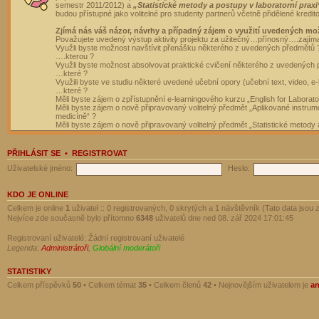
semestr 2011/2012) a
„Statistické metody a postupy v laboratorní praxi
budou přístupné jako volitelné pro studenty partnerů včetně přidělené kredit
Zjímá nás váš názor, návrhy a případný zájem o využití uvedených mo
Považujete uvedený výstup aktivity projektu za užitečný…přínosný….zajím
Využli byste možnost navštívit přenášku některého z uvedených předmětů 
….kterou ?
Využli byste možnost absolvovat praktické cvičení některého z uvedených
…které ?
Využili byste ve studiu některé uvedené učební opory (učební text, video, e-
…které ?
Měli byste zájem o zpřístupnění e-learningového kurzu „English for Laborat
Měli byste zájem o nově připravovaný volitelný předmět „Aplikované instrumen
medicíně“ ?
Měli byste zájem o nově připravovaný volitelný předmět „Statistické metody a
PŘIHLÁSIT SE
•
REGISTROVAT
Uživatelské jméno:
Heslo:
KDO JE ONLINE
Celkem je online
1
uživatel :: 0 registrovaných, 0 skrytých a 1 návštěvník (Tato data jsou z
Nejvíce zde současně bylo přítomno
6348
uživatelů dne ned 08. zář 2024 17:01:45
Registrovaní uživatelé: Žádní registrovaní uživatelé
Legenda:
Administrátoři
,
Globální moderátoři
STATISTIKY
Celkem příspěvků
50
• Celkem témat
35
• Celkem členů
42
• Nejnovějším uživatelem je
a