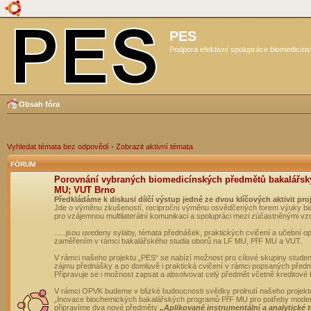
PES
Podpora efektivní spolupráce biomedicíns
Obsah fóra
Vyhledat témata bez odpovědí
•
Zobrazit aktivní témata
FÓRUM
Porovnání vybraných biomedicínských předmětů bakalářsk
MU; VUT Brno
Předkládáme k diskusi dílčí výstup jedné ze dvou klíčových aktivit pro
Jde o výměnu zkušeností, reciproční výměnu osvědčených forem výuky bio
pro vzájemnou multilaterální komunikaci a spolupráci mezi zúčastněnými vz
…..jsou uvedeny sylaby, témata přednášek, praktických cvičení a učební 
zaměřením v rámci bakalářského studia oborů na LF MU, PřF MU a VUT.
V rámci našeho projektu „PES“ se nabízí možnost pro cílové skupiny student
zájmu přednášky a po domluvě i praktická cvičení v rámci popsaných před
Připravuje se i možnost zapsat a absolvovat celý předmět včetně kreditové
V rámci OPVK budeme v blízké budoucnosti svědky prolnutí našeho projekt
„Inovace biochemických bakalářských programů PřF MU pro potřeby moderní
připravíme dva nové předměty
„Aplikované instrumentální a analytické 