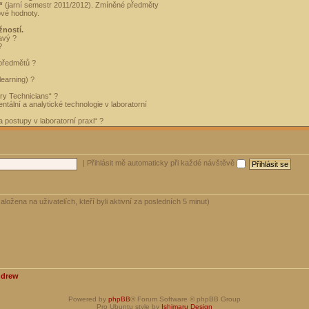
“
(jarní semestr 2011/2012). Zmíněné předměty
ové hodnoty.
žností.
avý ?
?
 předmětů ?
learning) ?
ory Technicians“ ?
tální a analytické technologie v laboratorní
 postupy v laboratorní praxi“ ?
|
Přihlásit mě automaticky při každé návštěvě
aložena na uživatelích, kteří byli aktivní za posledních 5 minut)
ndrew
Powered by
phpBB
® Forum Software © phpBB Group
Pro Ubuntu style by
Ishimaru Design