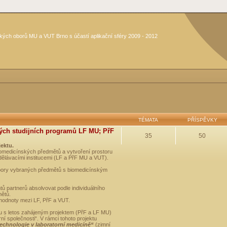
kých oborů MU a VUT Brno s účastí aplikační sféry 2009 - 2012
TÉMATA
PŘÍSPĚVKY
ých studijních programů LF MU; PřF
35
50
jektu.
medicínských předmětů a vytvoření prostoru
dělávacími institucemi (LF a PřF MU a VUT).
opory vybraných předmětů s biomedicínským
ů partnerů absolvovat podle individuálního
mětů.
 hodnoty mezi LF, PřF a VUT.
u s letos zahájeným projektem (PřF a LF MU)
 společnosti“. V rámci tohoto projektu
technologie v laboratorní medicíně“
(zimní