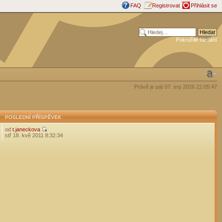
FAQ
Registrovat
Přihlásit se
Pokročilé hledání
Právě je pát 07. srp 2026 22:05:47
POSLEDNÍ PŘÍSPĚVEK
od
t.janeckova
stř 18. kvě 2011 8:32:34