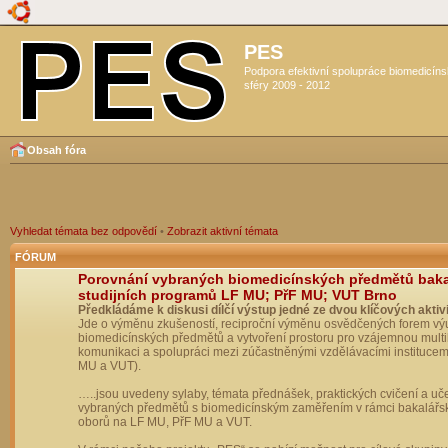
PES
Podpora efektivní spolupráce biomedicín
sféry 2009 - 2012
Obsah fóra
Vyhledat témata bez odpovědí
•
Zobrazit aktivní témata
FÓRUM
Porovnání vybraných biomedicínských předmětů bak
studijních programů LF MU; PřF MU; VUT Brno
Předkládáme k diskusi dílčí výstup jedné ze dvou klíčových aktivi
Jde o výměnu zkušeností, reciproční výměnu osvědčených forem vý
biomedicínských předmětů a vytvoření prostoru pro vzájemnou multil
komunikaci a spolupráci mezi zúčastněnými vzdělávacími institucem
MU a VUT).
…..jsou uvedeny sylaby, témata přednášek, praktických cvičení a uč
vybraných předmětů s biomedicínským zaměřením v rámci bakalářs
oborů na LF MU, PřF MU a VUT.