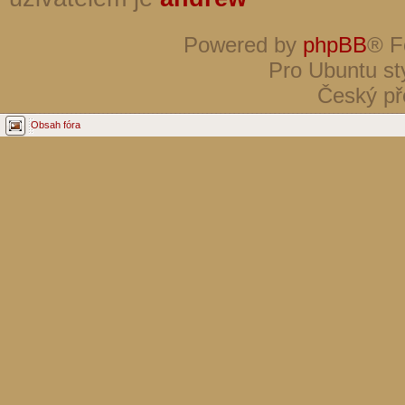
Powered by
phpBB
® F
Pro Ubuntu st
Český př
Obsah fóra