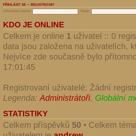
PŘIHLÁSIT SE
•
REGISTROVAT
Uživatelské jméno:
Heslo:
KDO JE ONLINE
Celkem je online
1
uživatel :: 0 reg
data jsou založena na uživatelích, kt
Nejvíce zde současně bylo přítomn
17:01:45
Registrovaní uživatelé: Žádní regist
Legenda:
Administrátoři
,
Globální m
STATISTIKY
Celkem příspěvků
50
• Celkem tém
uživatelem je
andrew