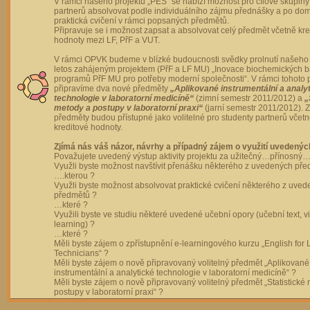
V rámci našeho projektu „PES“ se nabízí možnost pro cílové skupiny
partnerů absolvovat podle individuálního zájmu přednášky a po dom
praktická cvičení v rámci popsaných předmětů.
Připravuje se i možnost zapsat a absolvovat celý předmět včetně kre
hodnoty mezi LF, PřF a VUT.
V rámci OPVK budeme v blízké budoucnosti svědky prolnutí našeho 
letos zahájeným projektem (PřF a LF MU) „Inovace biochemických 
programů PřF MU pro potřeby moderní společnosti“. V rámci tohoto 
připravíme dva nové předměty
„Aplikované instrumentální a analy
technologie v laboratorní medicíně“
(zimní semestr 2011/2012) a
„
metody a postupy v laboratorní praxi“
(jarní semestr 2011/2012).
předměty budou přístupné jako volitelné pro studenty partnerů včet
kreditové hodnoty.
Zjímá nás váš názor, návrhy a případný zájem o využití uvedenýc
Považujete uvedený výstup aktivity projektu za užitečný…přínosný…
Využli byste možnost navštívit přenášku některého z uvedených př
….kterou ?
Využli byste možnost absolvovat praktické cvičení některého z uve
předmětů ?
…které ?
Využili byste ve studiu některé uvedené učební opory (učební text, v
learning) ?
…které ?
Měli byste zájem o zpřístupnění e-learningového kurzu „English for 
Technicians“ ?
Měli byste zájem o nově připravovaný volitelný předmět „Aplikované
instrumentální a analytické technologie v laboratorní medicíně“ ?
Měli byste zájem o nově připravovaný volitelný předmět „Statistické
postupy v laboratorní praxi“ ?