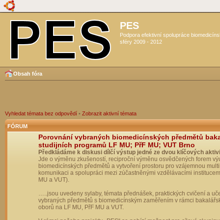
PES
Podpora efektivní spolupráce biomedicín
sféry 2009 - 2012
Obsah fóra
Vyhledat témata bez odpovědí
•
Zobrazit aktivní témata
FÓRUM
Porovnání vybraných biomedicínských předmětů bak
studijních programů LF MU; PřF MU; VUT Brno
Předkládáme k diskusi dílčí výstup jedné ze dvou klíčových aktivi
Jde o výměnu zkušeností, reciproční výměnu osvědčených forem vý
biomedicínských předmětů a vytvoření prostoru pro vzájemnou multil
komunikaci a spolupráci mezi zúčastněnými vzdělávacími institucem
MU a VUT).
…..jsou uvedeny sylaby, témata přednášek, praktických cvičení a uč
vybraných předmětů s biomedicínským zaměřením v rámci bakalářs
oborů na LF MU, PřF MU a VUT.