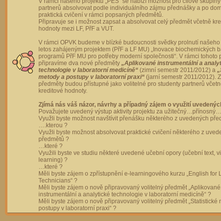
V rámci našeho projektu „PES“ se nabízí možnost pro cílové skupiny
partnerů absolvovat podle individuálního zájmu přednášky a po dom
praktická cvičení v rámci popsaných předmětů.
Připravuje se i možnost zapsat a absolvovat celý předmět včetně kre
hodnoty mezi LF, PřF a VUT.
V rámci OPVK budeme v blízké budoucnosti svědky prolnutí našeho 
letos zahájeným projektem (PřF a LF MU) „Inovace biochemických 
programů PřF MU pro potřeby moderní společnosti“. V rámci tohoto 
připravíme dva nové předměty
„Aplikované instrumentální a analy
technologie v laboratorní medicíně“
(zimní semestr 2011/2012) a
„
metody a postupy v laboratorní praxi“
(jarní semestr 2011/2012).
předměty budou přístupné jako volitelné pro studenty partnerů včet
kreditové hodnoty.
Zjímá nás váš názor, návrhy a případný zájem o využití uvedenýc
Považujete uvedený výstup aktivity projektu za užitečný…přínosný…
Využli byste možnost navštívit přenášku některého z uvedených př
….kterou ?
Využli byste možnost absolvovat praktické cvičení některého z uve
předmětů ?
…které ?
Využili byste ve studiu některé uvedené učební opory (učební text, v
learning) ?
…které ?
Měli byste zájem o zpřístupnění e-learningového kurzu „English for 
Technicians“ ?
Měli byste zájem o nově připravovaný volitelný předmět „Aplikované
instrumentální a analytické technologie v laboratorní medicíně“ ?
Měli byste zájem o nově připravovaný volitelný předmět „Statistické
postupy v laboratorní praxi“ ?