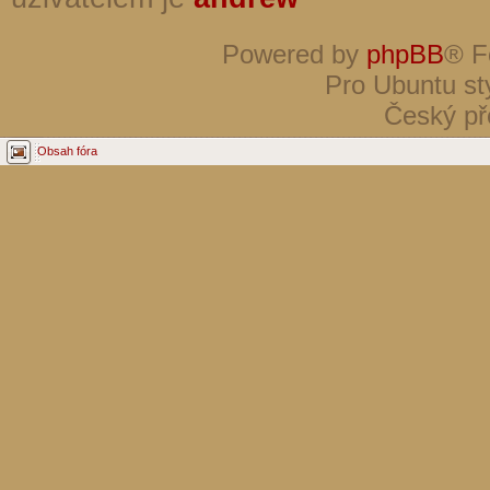
Powered by
phpBB
® F
Pro Ubuntu st
Český př
Obsah fóra