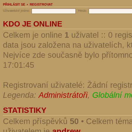
PŘIHLÁSIT SE
•
REGISTROVAT
Uživatelské jméno:
Heslo:
KDO JE ONLINE
Celkem je online
1
uživatel :: 0 reg
data jsou založena na uživatelích, kt
Nejvíce zde současně bylo přítomn
17:01:45
Registrovaní uživatelé: Žádní regist
Legenda:
Administrátoři
,
Globální m
STATISTIKY
Celkem příspěvků
50
• Celkem tém
uživatelem je
andrew