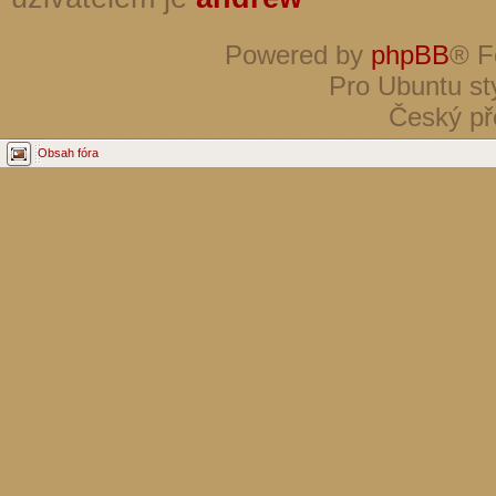
Powered by
phpBB
® F
Pro Ubuntu st
Český př
Obsah fóra