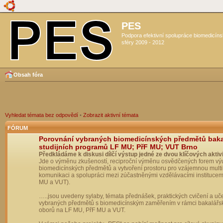
PES
Podpora efektivní spolupráce biomedicín
sféry 2009 - 2012
Obsah fóra
Vyhledat témata bez odpovědí
•
Zobrazit aktivní témata
FÓRUM
Porovnání vybraných biomedicínských předmětů bak
studijních programů LF MU; PřF MU; VUT Brno
Předkládáme k diskusi dílčí výstup jedné ze dvou klíčových aktivi
Jde o výměnu zkušeností, reciproční výměnu osvědčených forem vý
biomedicínských předmětů a vytvoření prostoru pro vzájemnou multil
komunikaci a spolupráci mezi zúčastněnými vzdělávacími institucem
MU a VUT).
…..jsou uvedeny sylaby, témata přednášek, praktických cvičení a uč
vybraných předmětů s biomedicínským zaměřením v rámci bakalářs
oborů na LF MU, PřF MU a VUT.