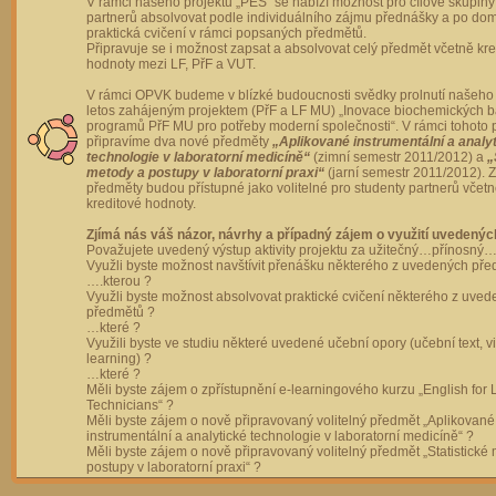
V rámci našeho projektu „PES“ se nabízí možnost pro cílové skupiny
partnerů absolvovat podle individuálního zájmu přednášky a po dom
praktická cvičení v rámci popsaných předmětů.
Připravuje se i možnost zapsat a absolvovat celý předmět včetně kre
hodnoty mezi LF, PřF a VUT.
V rámci OPVK budeme v blízké budoucnosti svědky prolnutí našeho 
letos zahájeným projektem (PřF a LF MU) „Inovace biochemických 
programů PřF MU pro potřeby moderní společnosti“. V rámci tohoto 
připravíme dva nové předměty
„Aplikované instrumentální a analy
technologie v laboratorní medicíně“
(zimní semestr 2011/2012) a
„
metody a postupy v laboratorní praxi“
(jarní semestr 2011/2012).
předměty budou přístupné jako volitelné pro studenty partnerů včet
kreditové hodnoty.
Zjímá nás váš názor, návrhy a případný zájem o využití uvedenýc
Považujete uvedený výstup aktivity projektu za užitečný…přínosný…
Využli byste možnost navštívit přenášku některého z uvedených př
….kterou ?
Využli byste možnost absolvovat praktické cvičení některého z uve
předmětů ?
…které ?
Využili byste ve studiu některé uvedené učební opory (učební text, v
learning) ?
…které ?
Měli byste zájem o zpřístupnění e-learningového kurzu „English for 
Technicians“ ?
Měli byste zájem o nově připravovaný volitelný předmět „Aplikované
instrumentální a analytické technologie v laboratorní medicíně“ ?
Měli byste zájem o nově připravovaný volitelný předmět „Statistické
postupy v laboratorní praxi“ ?