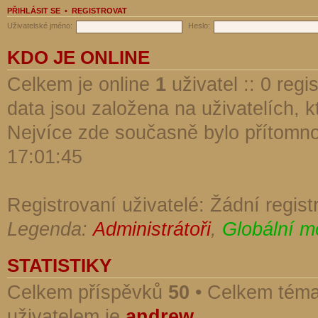
PŘIHLÁSIT SE
•
REGISTROVAT
Uživatelské jméno:
Heslo:
KDO JE ONLINE
Celkem je online
1
uživatel :: 0 reg
data jsou založena na uživatelích, kt
Nejvíce zde současně bylo přítomn
17:01:45
Registrovaní uživatelé: Žádní regist
Legenda:
Administrátoři
,
Globální m
STATISTIKY
Celkem příspěvků
50
• Celkem tém
uživatelem je
andrew