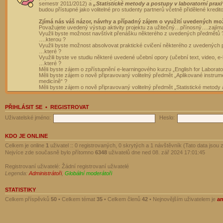
semestr 2011/2012) a
„Statistické metody a postupy v laboratorní praxi
budou přístupné jako volitelné pro studenty partnerů včetně přidělené kredit
Zjímá nás váš názor, návrhy a případný zájem o využití uvedených mo
Považujete uvedený výstup aktivity projektu za užitečný…přínosný….zajím
Využli byste možnost navštívit přenášku některého z uvedených předmětů 
….kterou ?
Využli byste možnost absolvovat praktické cvičení některého z uvedených
…které ?
Využili byste ve studiu některé uvedené učební opory (učební text, video, e-
…které ?
Měli byste zájem o zpřístupnění e-learningového kurzu „English for Laborat
Měli byste zájem o nově připravovaný volitelný předmět „Aplikované instrumen
medicíně“ ?
Měli byste zájem o nově připravovaný volitelný předmět „Statistické metody a
PŘIHLÁSIT SE
•
REGISTROVAT
Uživatelské jméno:
Heslo:
KDO JE ONLINE
Celkem je online
1
uživatel :: 0 registrovaných, 0 skrytých a 1 návštěvník (Tato data jsou z
Nejvíce zde současně bylo přítomno
6348
uživatelů dne ned 08. zář 2024 17:01:45
Registrovaní uživatelé: Žádní registrovaní uživatelé
Legenda:
Administrátoři
,
Globální moderátoři
STATISTIKY
Celkem příspěvků
50
• Celkem témat
35
• Celkem členů
42
• Nejnovějším uživatelem je
a