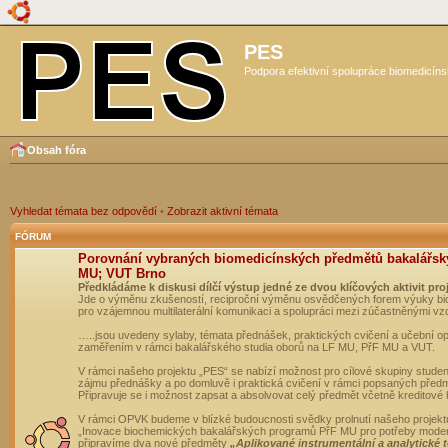
PES
Podpora efektivní spolupráce biomedicíns
Obsah fóra
Vyhledat témata bez odpovědí
•
Zobrazit aktivní témata
FÓRUM
Porovnání vybraných biomedicínských předmětů bakalářsk
MU; VUT Brno
Předkládáme k diskusi dílčí výstup jedné ze dvou klíčových aktivit pro
Jde o výměnu zkušeností, reciproční výměnu osvědčených forem výuky bio
pro vzájemnou multilaterální komunikaci a spolupráci mezi zúčastněnými vz
…..jsou uvedeny sylaby, témata přednášek, praktických cvičení a učební 
zaměřením v rámci bakalářského studia oborů na LF MU, PřF MU a VUT.
V rámci našeho projektu „PES“ se nabízí možnost pro cílové skupiny student
zájmu přednášky a po domluvě i praktická cvičení v rámci popsaných před
Připravuje se i možnost zapsat a absolvovat celý předmět včetně kreditové
V rámci OPVK budeme v blízké budoucnosti svědky prolnutí našeho projekt
„Inovace biochemických bakalářských programů PřF MU pro potřeby moderní
připravíme dva nové předměty
„Aplikované instrumentální a analytické 