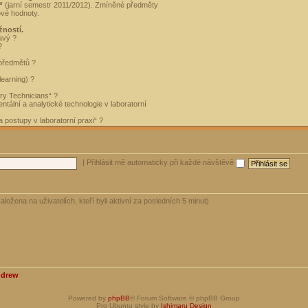
“
(jarní semestr 2011/2012). Zmíněné předměty
ové hodnoty.
žností.
avý ?
?
 předmětů ?
learning) ?
ory Technicians“ ?
tální a analytické technologie v laboratorní
 postupy v laboratorní praxi“ ?
|
Přihlásit mě automaticky při každé návštěvě
aložena na uživatelích, kteří byli aktivní za posledních 5 minut)
ndrew
Powered by
phpBB
® Forum Software © phpBB Group
Pro Ubuntu style by
Ishimaru Design