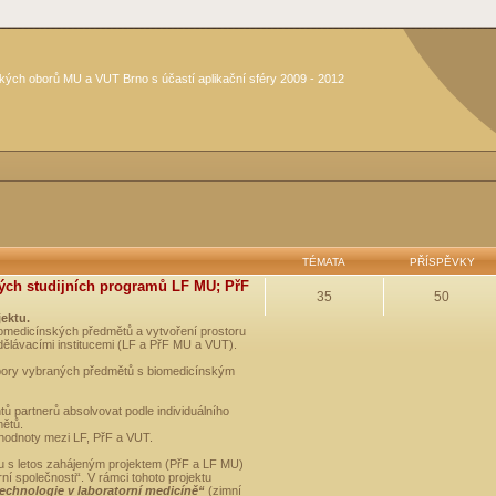
kých oborů MU a VUT Brno s účastí aplikační sféry 2009 - 2012
TÉMATA
PŘÍSPĚVKY
ých studijních programů LF MU; PřF
35
50
jektu.
medicínských předmětů a vytvoření prostoru
dělávacími institucemi (LF a PřF MU a VUT).
opory vybraných předmětů s biomedicínským
ů partnerů absolvovat podle individuálního
mětů.
 hodnoty mezi LF, PřF a VUT.
u s letos zahájeným projektem (PřF a LF MU)
 společnosti“. V rámci tohoto projektu
technologie v laboratorní medicíně“
(zimní