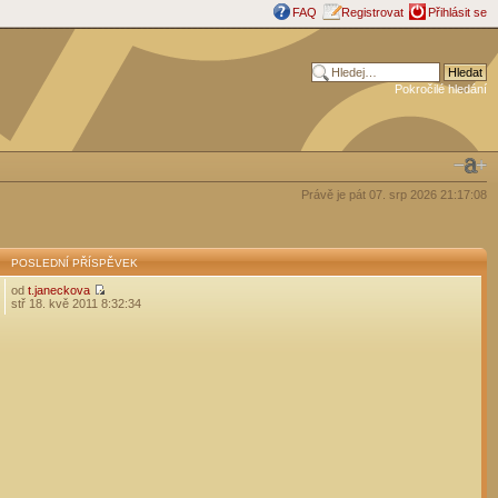
FAQ
Registrovat
Přihlásit se
Pokročilé hledání
Právě je pát 07. srp 2026 21:17:08
POSLEDNÍ PŘÍSPĚVEK
od
t.janeckova
stř 18. kvě 2011 8:32:34