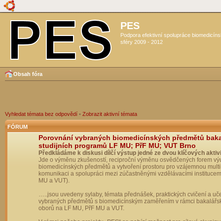
PES
Podpora efektivní spolupráce biomedicín
sféry 2009 - 2012
Obsah fóra
Vyhledat témata bez odpovědí
•
Zobrazit aktivní témata
FÓRUM
Porovnání vybraných biomedicínských předmětů bak
studijních programů LF MU; PřF MU; VUT Brno
Předkládáme k diskusi dílčí výstup jedné ze dvou klíčových aktivi
Jde o výměnu zkušeností, reciproční výměnu osvědčených forem vý
biomedicínských předmětů a vytvoření prostoru pro vzájemnou multil
komunikaci a spolupráci mezi zúčastněnými vzdělávacími institucem
MU a VUT).
…..jsou uvedeny sylaby, témata přednášek, praktických cvičení a uč
vybraných předmětů s biomedicínským zaměřením v rámci bakalářs
oborů na LF MU, PřF MU a VUT.