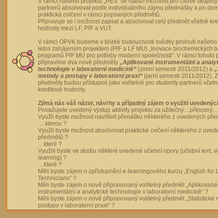
V rámci našeho projektu „PES“ se nabízí možnost pro cílové skupiny
partnerů absolvovat podle individuálního zájmu přednášky a po dom
praktická cvičení v rámci popsaných předmětů.
Připravuje se i možnost zapsat a absolvovat celý předmět včetně kre
hodnoty mezi LF, PřF a VUT.
V rámci OPVK budeme v blízké budoucnosti svědky prolnutí našeho 
letos zahájeným projektem (PřF a LF MU) „Inovace biochemických 
programů PřF MU pro potřeby moderní společnosti“. V rámci tohoto 
připravíme dva nové předměty
„Aplikované instrumentální a analy
technologie v laboratorní medicíně“
(zimní semestr 2011/2012) a
„
metody a postupy v laboratorní praxi“
(jarní semestr 2011/2012).
předměty budou přístupné jako volitelné pro studenty partnerů včet
kreditové hodnoty.
Zjímá nás váš názor, návrhy a případný zájem o využití uvedenýc
Považujete uvedený výstup aktivity projektu za užitečný…přínosný…
Využli byste možnost navštívit přenášku některého z uvedených př
….kterou ?
Využli byste možnost absolvovat praktické cvičení některého z uve
předmětů ?
…které ?
Využili byste ve studiu některé uvedené učební opory (učební text, v
learning) ?
…které ?
Měli byste zájem o zpřístupnění e-learningového kurzu „English for 
Technicians“ ?
Měli byste zájem o nově připravovaný volitelný předmět „Aplikované
instrumentální a analytické technologie v laboratorní medicíně“ ?
Měli byste zájem o nově připravovaný volitelný předmět „Statistické
postupy v laboratorní praxi“ ?