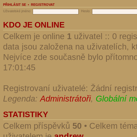
PŘIHLÁSIT SE
•
REGISTROVAT
Uživatelské jméno:
Heslo:
KDO JE ONLINE
Celkem je online
1
uživatel :: 0 reg
data jsou založena na uživatelích, kt
Nejvíce zde současně bylo přítomn
17:01:45
Registrovaní uživatelé: Žádní regist
Legenda:
Administrátoři
,
Globální m
STATISTIKY
Celkem příspěvků
50
• Celkem tém
uživatelem je
andrew