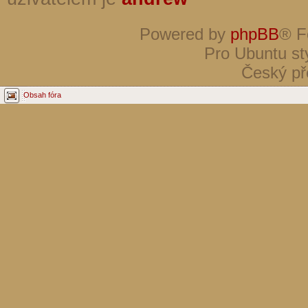
Powered by
phpBB
® F
Pro Ubuntu st
Český př
Obsah fóra