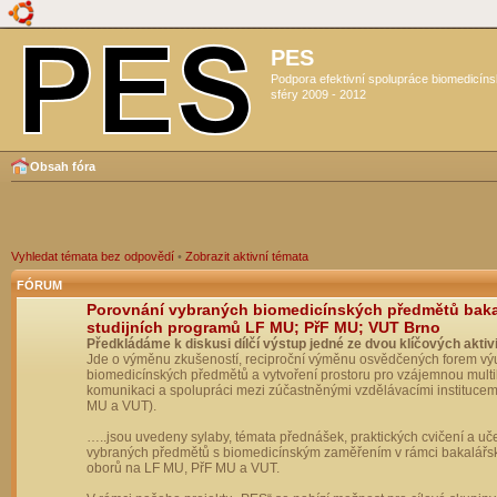
PES
Podpora efektivní spolupráce biomedicín
sféry 2009 - 2012
Obsah fóra
Vyhledat témata bez odpovědí
•
Zobrazit aktivní témata
FÓRUM
Porovnání vybraných biomedicínských předmětů bak
studijních programů LF MU; PřF MU; VUT Brno
Předkládáme k diskusi dílčí výstup jedné ze dvou klíčových aktivi
Jde o výměnu zkušeností, reciproční výměnu osvědčených forem vý
biomedicínských předmětů a vytvoření prostoru pro vzájemnou multil
komunikaci a spolupráci mezi zúčastněnými vzdělávacími institucem
MU a VUT).
…..jsou uvedeny sylaby, témata přednášek, praktických cvičení a uč
vybraných předmětů s biomedicínským zaměřením v rámci bakalářs
oborů na LF MU, PřF MU a VUT.