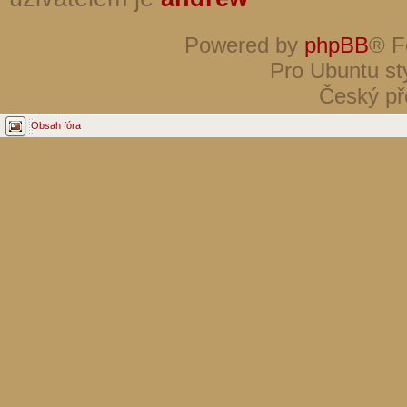
Powered by
phpBB
® F
Pro Ubuntu st
Český př
Obsah fóra