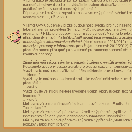
V rámci našeho projektu „PES“ se nabízí možnost pro cílové skupiny
partnerů absolvovat podle individuálního zájmu přednášky a po dom
praktická cvičení v rámci popsaných předmětů.
Připravuje se i možnost zapsat a absolvovat celý předmět včetně kre
hodnoty mezi LF, PřF a VUT.
V rámci OPVK budeme v blízké budoucnosti svědky prolnutí našeho 
letos zahájeným projektem (PřF a LF MU) „Inovace biochemických 
programů PřF MU pro potřeby moderní společnosti“. V rámci tohoto 
připravíme dva nové předměty
„Aplikované instrumentální a analy
technologie v laboratorní medicíně“
(zimní semestr 2011/2012) a
„
metody a postupy v laboratorní praxi“
(jarní semestr 2011/2012).
předměty budou přístupné jako volitelné pro studenty partnerů včet
kreditové hodnoty.
Zjímá nás váš názor, návrhy a případný zájem o využití uvedenýc
Považujete uvedený výstup aktivity projektu za užitečný…přínosný…
Využli byste možnost navštívit přenášku některého z uvedených př
….kterou ?
Využli byste možnost absolvovat praktické cvičení některého z uve
předmětů ?
…které ?
Využili byste ve studiu některé uvedené učební opory (učební text, v
learning) ?
…které ?
Měli byste zájem o zpřístupnění e-learningového kurzu „English for 
Technicians“ ?
Měli byste zájem o nově připravovaný volitelný předmět „Aplikované
instrumentální a analytické technologie v laboratorní medicíně“ ?
Měli byste zájem o nově připravovaný volitelný předmět „Statistické
postupy v laboratorní praxi“ ?