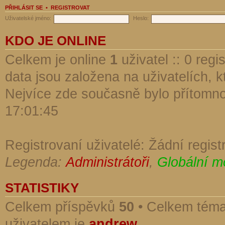
PŘIHLÁSIT SE
•
REGISTROVAT
Uživatelské jméno:
Heslo:
KDO JE ONLINE
Celkem je online
1
uživatel :: 0 reg
data jsou založena na uživatelích, kt
Nejvíce zde současně bylo přítomn
17:01:45
Registrovaní uživatelé: Žádní regist
Legenda:
Administrátoři
,
Globální m
STATISTIKY
Celkem příspěvků
50
• Celkem tém
uživatelem je
andrew