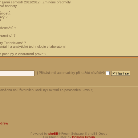
“
(jarní semestr 2011/2012). Zmíněné předměty
ové hodnoty.
žností.
avý ?
?
 předmětů ?
learning) ?
ory Technicians“ ?
tální a analytické technologie v laboratorní
 postupy v laboratorní praxi“ ?
|
Přihlásit mě automaticky při každé návštěvě
aložena na uživatelích, kteří byli aktivní za posledních 5 minut)
ndrew
Powered by
phpBB
® Forum Software © phpBB Group
Pro Ubuntu style by
Ishimaru Design