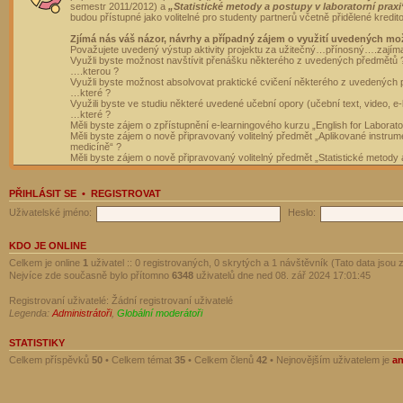
semestr 2011/2012) a
„Statistické metody a postupy v laboratorní praxi
budou přístupné jako volitelné pro studenty partnerů včetně přidělené kredit
Zjímá nás váš názor, návrhy a případný zájem o využití uvedených mo
Považujete uvedený výstup aktivity projektu za užitečný…přínosný….zajím
Využli byste možnost navštívit přenášku některého z uvedených předmětů 
….kterou ?
Využli byste možnost absolvovat praktické cvičení některého z uvedených
…které ?
Využili byste ve studiu některé uvedené učební opory (učební text, video, e-
…které ?
Měli byste zájem o zpřístupnění e-learningového kurzu „English for Laborat
Měli byste zájem o nově připravovaný volitelný předmět „Aplikované instrumen
medicíně“ ?
Měli byste zájem o nově připravovaný volitelný předmět „Statistické metody a
PŘIHLÁSIT SE
•
REGISTROVAT
Uživatelské jméno:
Heslo:
KDO JE ONLINE
Celkem je online
1
uživatel :: 0 registrovaných, 0 skrytých a 1 návštěvník (Tato data jsou z
Nejvíce zde současně bylo přítomno
6348
uživatelů dne ned 08. zář 2024 17:01:45
Registrovaní uživatelé: Žádní registrovaní uživatelé
Legenda:
Administrátoři
,
Globální moderátoři
STATISTIKY
Celkem příspěvků
50
• Celkem témat
35
• Celkem členů
42
• Nejnovějším uživatelem je
a