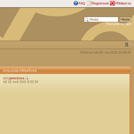
FAQ
Registrovat
Přihlásit se
Pokročilé hledání
Právě je sob 08. srp 2026 16:49:44
POSLEDNÍ PŘÍSPĚVEK
od
t.janeckova
stř 18. kvě 2011 8:32:34