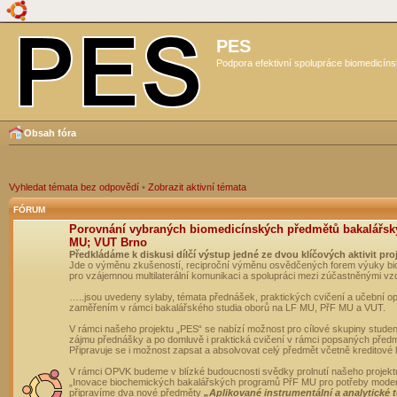
PES
Podpora efektivní spolupráce biomedicíns
Obsah fóra
Vyhledat témata bez odpovědí
•
Zobrazit aktivní témata
FÓRUM
Porovnání vybraných biomedicínských předmětů bakalářsk
MU; VUT Brno
Předkládáme k diskusi dílčí výstup jedné ze dvou klíčových aktivit pro
Jde o výměnu zkušeností, reciproční výměnu osvědčených forem výuky bio
pro vzájemnou multilaterální komunikaci a spolupráci mezi zúčastněnými vz
…..jsou uvedeny sylaby, témata přednášek, praktických cvičení a učební 
zaměřením v rámci bakalářského studia oborů na LF MU, PřF MU a VUT.
V rámci našeho projektu „PES“ se nabízí možnost pro cílové skupiny student
zájmu přednášky a po domluvě i praktická cvičení v rámci popsaných před
Připravuje se i možnost zapsat a absolvovat celý předmět včetně kreditové
V rámci OPVK budeme v blízké budoucnosti svědky prolnutí našeho projekt
„Inovace biochemických bakalářských programů PřF MU pro potřeby moderní
připravíme dva nové předměty
„Aplikované instrumentální a analytické 