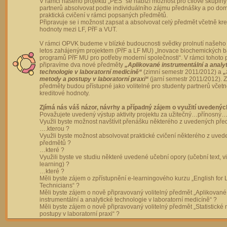
V rámci našeho projektu „PES“ se nabízí možnost pro cílové skupiny
partnerů absolvovat podle individuálního zájmu přednášky a po dom
praktická cvičení v rámci popsaných předmětů.
Připravuje se i možnost zapsat a absolvovat celý předmět včetně kre
hodnoty mezi LF, PřF a VUT.
V rámci OPVK budeme v blízké budoucnosti svědky prolnutí našeho 
letos zahájeným projektem (PřF a LF MU) „Inovace biochemických 
programů PřF MU pro potřeby moderní společnosti“. V rámci tohoto 
připravíme dva nové předměty
„Aplikované instrumentální a analy
technologie v laboratorní medicíně“
(zimní semestr 2011/2012) a
„
metody a postupy v laboratorní praxi“
(jarní semestr 2011/2012).
předměty budou přístupné jako volitelné pro studenty partnerů včet
kreditové hodnoty.
Zjímá nás váš názor, návrhy a případný zájem o využití uvedenýc
Považujete uvedený výstup aktivity projektu za užitečný…přínosný…
Využli byste možnost navštívit přenášku některého z uvedených př
….kterou ?
Využli byste možnost absolvovat praktické cvičení některého z uve
předmětů ?
…které ?
Využili byste ve studiu některé uvedené učební opory (učební text, v
learning) ?
…které ?
Měli byste zájem o zpřístupnění e-learningového kurzu „English for 
Technicians“ ?
Měli byste zájem o nově připravovaný volitelný předmět „Aplikované
instrumentální a analytické technologie v laboratorní medicíně“ ?
Měli byste zájem o nově připravovaný volitelný předmět „Statistické
postupy v laboratorní praxi“ ?