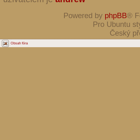
Powered by
phpBB
® F
Pro Ubuntu st
Český př
Obsah fóra