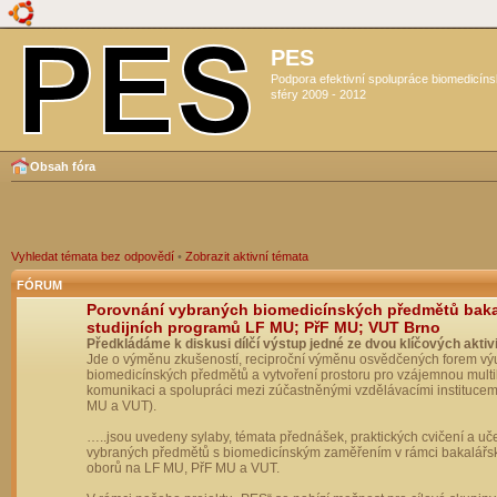
PES
Podpora efektivní spolupráce biomedicín
sféry 2009 - 2012
Obsah fóra
Vyhledat témata bez odpovědí
•
Zobrazit aktivní témata
FÓRUM
Porovnání vybraných biomedicínských předmětů bak
studijních programů LF MU; PřF MU; VUT Brno
Předkládáme k diskusi dílčí výstup jedné ze dvou klíčových aktivi
Jde o výměnu zkušeností, reciproční výměnu osvědčených forem vý
biomedicínských předmětů a vytvoření prostoru pro vzájemnou multil
komunikaci a spolupráci mezi zúčastněnými vzdělávacími institucem
MU a VUT).
…..jsou uvedeny sylaby, témata přednášek, praktických cvičení a uč
vybraných předmětů s biomedicínským zaměřením v rámci bakalářs
oborů na LF MU, PřF MU a VUT.