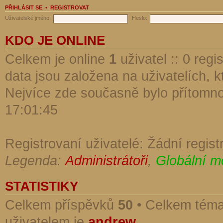
PŘIHLÁSIT SE
•
REGISTROVAT
Uživatelské jméno:
Heslo:
KDO JE ONLINE
Celkem je online
1
uživatel :: 0 reg
data jsou založena na uživatelích, kt
Nejvíce zde současně bylo přítomn
17:01:45
Registrovaní uživatelé: Žádní regist
Legenda:
Administrátoři
,
Globální m
STATISTIKY
Celkem příspěvků
50
• Celkem tém
uživatelem je
andrew