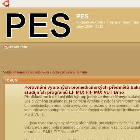
PES
Podpora efektivní spolupráce biomedicín
sféry 2009 - 2012
Obsah fóra
Vyhledat témata bez odpovědí
•
Zobrazit aktivní témata
FÓRUM
Porovnání vybraných biomedicínských předmětů bak
studijních programů LF MU; PřF MU; VUT Brno
Předkládáme k diskusi dílčí výstup jedné ze dvou klíčových aktivi
Jde o výměnu zkušeností, reciproční výměnu osvědčených forem vý
biomedicínských předmětů a vytvoření prostoru pro vzájemnou multil
komunikaci a spolupráci mezi zúčastněnými vzdělávacími institucem
MU a VUT).
…..jsou uvedeny sylaby, témata přednášek, praktických cvičení a uč
vybraných předmětů s biomedicínským zaměřením v rámci bakalářs
oborů na LF MU, PřF MU a VUT.