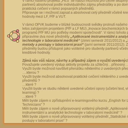
V rámci našeho projektu „PES“ se nabízí možnost pro cílové skupiny
partnerů absolvovat podle individuálního zájmu přednášky a po dom
praktická cvičení v rámci popsaných předmětů.
Připravuje se i možnost zapsat a absolvovat celý předmět včetně kre
hodnoty mezi LF, PřF a VUT.
V rámci OPVK budeme v blízké budoucnosti svědky prolnutí našeho 
letos zahájeným projektem (PřF a LF MU) „Inovace biochemických 
programů PřF MU pro potřeby moderní společnosti“. V rámci tohoto 
připravíme dva nové předměty
„Aplikované instrumentální a analy
technologie v laboratorní medicíně“
(zimní semestr 2011/2012) a
„
metody a postupy v laboratorní praxi“
(jarní semestr 2011/2012).
předměty budou přístupné jako volitelné pro studenty partnerů včet
kreditové hodnoty.
Zjímá nás váš názor, návrhy a případný zájem o využití uvedenýc
Považujete uvedený výstup aktivity projektu za užitečný…přínosný…
Využli byste možnost navštívit přenášku některého z uvedených př
….kterou ?
Využli byste možnost absolvovat praktické cvičení některého z uve
předmětů ?
…které ?
Využili byste ve studiu některé uvedené učební opory (učební text, v
learning) ?
…které ?
Měli byste zájem o zpřístupnění e-learningového kurzu „English for 
Technicians“ ?
Měli byste zájem o nově připravovaný volitelný předmět „Aplikované
instrumentální a analytické technologie v laboratorní medicíně“ ?
Měli byste zájem o nově připravovaný volitelný předmět „Statistické
postupy v laboratorní praxi“ ?