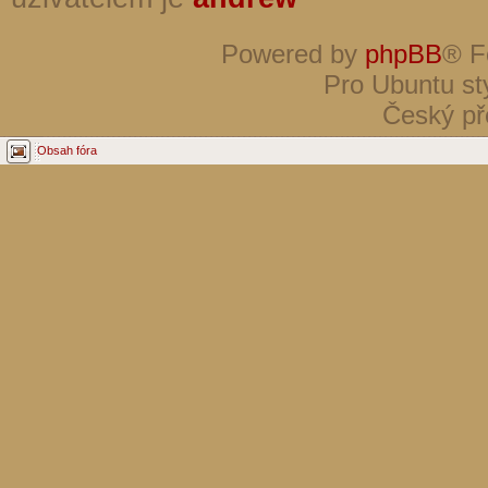
Powered by
phpBB
® F
Pro Ubuntu st
Český př
Obsah fóra