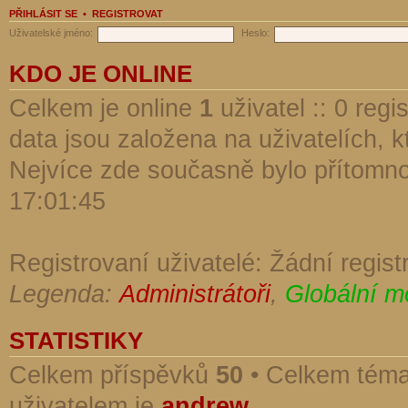
PŘIHLÁSIT SE
•
REGISTROVAT
Uživatelské jméno:
Heslo:
KDO JE ONLINE
Celkem je online
1
uživatel :: 0 reg
data jsou založena na uživatelích, kt
Nejvíce zde současně bylo přítomn
17:01:45
Registrovaní uživatelé: Žádní regist
Legenda:
Administrátoři
,
Globální m
STATISTIKY
Celkem příspěvků
50
• Celkem tém
uživatelem je
andrew