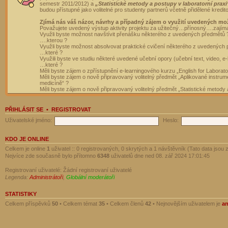
semestr 2011/2012) a
„Statistické metody a postupy v laboratorní praxi
budou přístupné jako volitelné pro studenty partnerů včetně přidělené kredit
Zjímá nás váš názor, návrhy a případný zájem o využití uvedených mo
Považujete uvedený výstup aktivity projektu za užitečný…přínosný….zajím
Využli byste možnost navštívit přenášku některého z uvedených předmětů 
….kterou ?
Využli byste možnost absolvovat praktické cvičení některého z uvedených
…které ?
Využili byste ve studiu některé uvedené učební opory (učební text, video, e-
…které ?
Měli byste zájem o zpřístupnění e-learningového kurzu „English for Laborat
Měli byste zájem o nově připravovaný volitelný předmět „Aplikované instrumen
medicíně“ ?
Měli byste zájem o nově připravovaný volitelný předmět „Statistické metody a
PŘIHLÁSIT SE
•
REGISTROVAT
Uživatelské jméno:
Heslo:
KDO JE ONLINE
Celkem je online
1
uživatel :: 0 registrovaných, 0 skrytých a 1 návštěvník (Tato data jsou z
Nejvíce zde současně bylo přítomno
6348
uživatelů dne ned 08. zář 2024 17:01:45
Registrovaní uživatelé: Žádní registrovaní uživatelé
Legenda:
Administrátoři
,
Globální moderátoři
STATISTIKY
Celkem příspěvků
50
• Celkem témat
35
• Celkem členů
42
• Nejnovějším uživatelem je
a