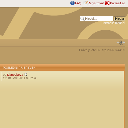
FAQ
Registrovat
Přihlásit se
Pokročilé hledání
Právě je čtv 06. srp 2026 8:44:39
POSLEDNÍ PŘÍSPĚVEK
od
t.janeckova
stř 18. kvě 2011 8:32:34