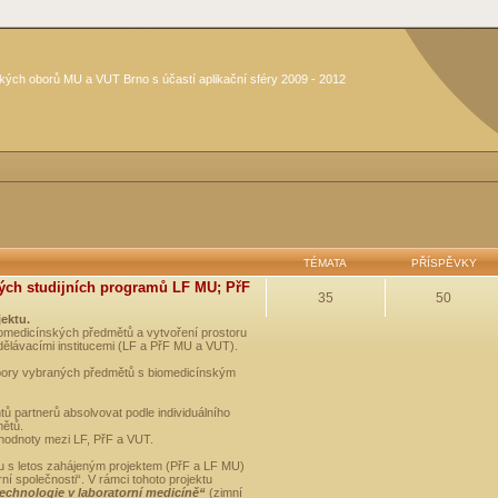
kých oborů MU a VUT Brno s účastí aplikační sféry 2009 - 2012
TÉMATA
PŘÍSPĚVKY
ých studijních programů LF MU; PřF
35
50
jektu.
medicínských předmětů a vytvoření prostoru
dělávacími institucemi (LF a PřF MU a VUT).
opory vybraných předmětů s biomedicínským
ů partnerů absolvovat podle individuálního
mětů.
 hodnoty mezi LF, PřF a VUT.
u s letos zahájeným projektem (PřF a LF MU)
 společnosti“. V rámci tohoto projektu
technologie v laboratorní medicíně“
(zimní