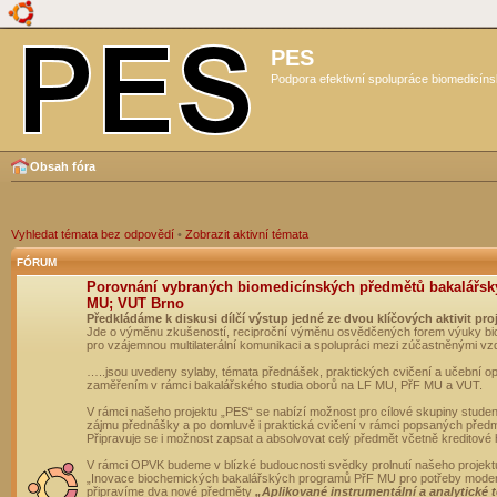
PES
Podpora efektivní spolupráce biomedicíns
Obsah fóra
Vyhledat témata bez odpovědí
•
Zobrazit aktivní témata
FÓRUM
Porovnání vybraných biomedicínských předmětů bakalářsk
MU; VUT Brno
Předkládáme k diskusi dílčí výstup jedné ze dvou klíčových aktivit pro
Jde o výměnu zkušeností, reciproční výměnu osvědčených forem výuky bio
pro vzájemnou multilaterální komunikaci a spolupráci mezi zúčastněnými vz
…..jsou uvedeny sylaby, témata přednášek, praktických cvičení a učební 
zaměřením v rámci bakalářského studia oborů na LF MU, PřF MU a VUT.
V rámci našeho projektu „PES“ se nabízí možnost pro cílové skupiny student
zájmu přednášky a po domluvě i praktická cvičení v rámci popsaných před
Připravuje se i možnost zapsat a absolvovat celý předmět včetně kreditové
V rámci OPVK budeme v blízké budoucnosti svědky prolnutí našeho projekt
„Inovace biochemických bakalářských programů PřF MU pro potřeby moderní
připravíme dva nové předměty
„Aplikované instrumentální a analytické 