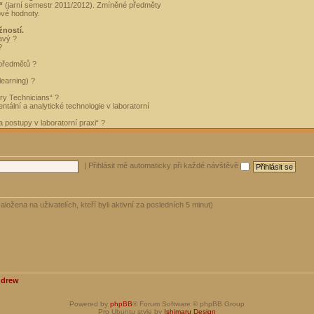
“
(jarní semestr 2011/2012). Zmíněné předměty
ové hodnoty.
žností.
avý ?
?
 předmětů ?
learning) ?
ory Technicians“ ?
tální a analytické technologie v laboratorní
 postupy v laboratorní praxi“ ?
|
Přihlásit mě automaticky při každé návštěvě
aložena na uživatelích, kteří byli aktivní za posledních 5 minut)
ndrew
Powered by
phpBB
® Forum Software © phpBB Group
Pro Ubuntu style by
Ishimaru Design