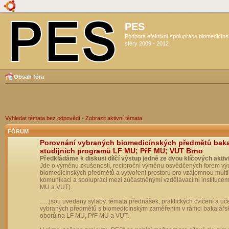
PES
Podpora efektivní spolupráce biomedicín
sféry 2009 - 2012
Obsah fóra
Vyhledat témata bez odpovědí
•
Zobrazit aktivní témata
FÓRUM
Porovnání vybraných biomedicínských předmětů bak
studijních programů LF MU; PřF MU; VUT Brno
Předkládáme k diskusi dílčí výstup jedné ze dvou klíčových aktivi
Jde o výměnu zkušeností, reciproční výměnu osvědčených forem vý
biomedicínských předmětů a vytvoření prostoru pro vzájemnou multil
komunikaci a spolupráci mezi zúčastněnými vzdělávacími institucem
MU a VUT).
…..jsou uvedeny sylaby, témata přednášek, praktických cvičení a uč
vybraných předmětů s biomedicínským zaměřením v rámci bakalářs
oborů na LF MU, PřF MU a VUT.