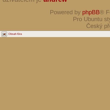
Powered by
phpBB
® F
Pro Ubuntu st
Český př
Obsah fóra