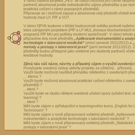
V rámci našeho projektu „PES“ se nabízí možnost pro cílové skupiny
partnerů absolvovat podle individuálního zájmu přednášky a po dom
praktická cvičení v rámci popsaných předmětů.
Připravuje se i možnost zapsat a absolvovat celý předmět včetně kre
hodnoty mezi LF, PřF a VUT.
V rámci OPVK budeme v blízké budoucnosti svědky prolnutí našeho 
letos zahájeným projektem (PřF a LF MU) „Inovace biochemických 
programů PřF MU pro potřeby moderní společnosti“. V rámci tohoto 
připravíme dva nové předměty
„Aplikované instrumentální a analy
technologie v laboratorní medicíně“
(zimní semestr 2011/2012) a
„
metody a postupy v laboratorní praxi“
(jarní semestr 2011/2012).
předměty budou přístupné jako volitelné pro studenty partnerů včet
kreditové hodnoty.
Zjímá nás váš názor, návrhy a případný zájem o využití uvedenýc
Považujete uvedený výstup aktivity projektu za užitečný…přínosný…
Využli byste možnost navštívit přenášku některého z uvedených př
….kterou ?
Využli byste možnost absolvovat praktické cvičení některého z uve
předmětů ?
…které ?
Využili byste ve studiu některé uvedené učební opory (učební text, v
learning) ?
…které ?
Měli byste zájem o zpřístupnění e-learningového kurzu „English for 
Technicians“ ?
Měli byste zájem o nově připravovaný volitelný předmět „Aplikované
instrumentální a analytické technologie v laboratorní medicíně“ ?
Měli byste zájem o nově připravovaný volitelný předmět „Statistické
postupy v laboratorní praxi“ ?