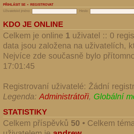
PŘIHLÁSIT SE
•
REGISTROVAT
Uživatelské jméno:
Heslo:
KDO JE ONLINE
Celkem je online
1
uživatel :: 0 reg
data jsou založena na uživatelích, kt
Nejvíce zde současně bylo přítomn
17:01:45
Registrovaní uživatelé: Žádní regist
Legenda:
Administrátoři
,
Globální m
STATISTIKY
Celkem příspěvků
50
• Celkem tém
uživatelem je
andrew