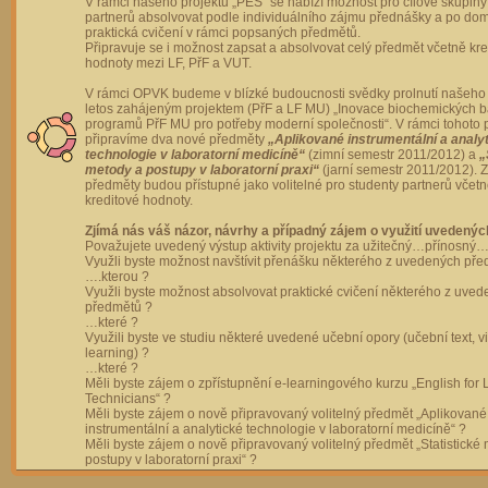
V rámci našeho projektu „PES“ se nabízí možnost pro cílové skupiny
partnerů absolvovat podle individuálního zájmu přednášky a po dom
praktická cvičení v rámci popsaných předmětů.
Připravuje se i možnost zapsat a absolvovat celý předmět včetně kre
hodnoty mezi LF, PřF a VUT.
V rámci OPVK budeme v blízké budoucnosti svědky prolnutí našeho 
letos zahájeným projektem (PřF a LF MU) „Inovace biochemických 
programů PřF MU pro potřeby moderní společnosti“. V rámci tohoto 
připravíme dva nové předměty
„Aplikované instrumentální a analy
technologie v laboratorní medicíně“
(zimní semestr 2011/2012) a
„
metody a postupy v laboratorní praxi“
(jarní semestr 2011/2012).
předměty budou přístupné jako volitelné pro studenty partnerů včet
kreditové hodnoty.
Zjímá nás váš názor, návrhy a případný zájem o využití uvedenýc
Považujete uvedený výstup aktivity projektu za užitečný…přínosný…
Využli byste možnost navštívit přenášku některého z uvedených př
….kterou ?
Využli byste možnost absolvovat praktické cvičení některého z uve
předmětů ?
…které ?
Využili byste ve studiu některé uvedené učební opory (učební text, v
learning) ?
…které ?
Měli byste zájem o zpřístupnění e-learningového kurzu „English for 
Technicians“ ?
Měli byste zájem o nově připravovaný volitelný předmět „Aplikované
instrumentální a analytické technologie v laboratorní medicíně“ ?
Měli byste zájem o nově připravovaný volitelný předmět „Statistické
postupy v laboratorní praxi“ ?