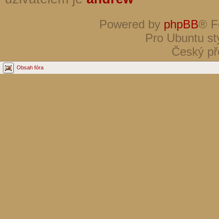
Powered by
phpBB
® F
Pro Ubuntu st
Český př
Obsah fóra