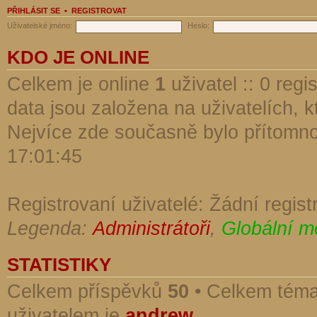
PŘIHLÁSIT SE
•
REGISTROVAT
Uživatelské jméno:
Heslo:
KDO JE ONLINE
Celkem je online
1
uživatel :: 0 reg
data jsou založena na uživatelích, kt
Nejvíce zde současně bylo přítomn
17:01:45
Registrovaní uživatelé: Žádní regist
Legenda:
Administrátoři
,
Globální m
STATISTIKY
Celkem příspěvků
50
• Celkem tém
uživatelem je
andrew