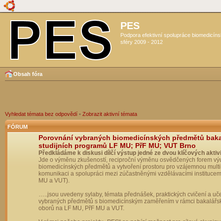
PES
Podpora efektivní spolupráce biomedicín
sféry 2009 - 2012
Obsah fóra
Vyhledat témata bez odpovědí
•
Zobrazit aktivní témata
FÓRUM
Porovnání vybraných biomedicínských předmětů bak
studijních programů LF MU; PřF MU; VUT Brno
Předkládáme k diskusi dílčí výstup jedné ze dvou klíčových aktivi
Jde o výměnu zkušeností, reciproční výměnu osvědčených forem vý
biomedicínských předmětů a vytvoření prostoru pro vzájemnou multil
komunikaci a spolupráci mezi zúčastněnými vzdělávacími institucem
MU a VUT).
…..jsou uvedeny sylaby, témata přednášek, praktických cvičení a uč
vybraných předmětů s biomedicínským zaměřením v rámci bakalářs
oborů na LF MU, PřF MU a VUT.