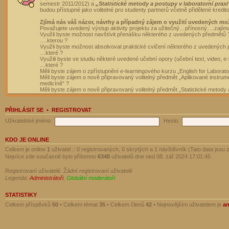
semestr 2011/2012) a
„Statistické metody a postupy v laboratorní praxi
budou přístupné jako volitelné pro studenty partnerů včetně přidělené kredit
Zjímá nás váš názor, návrhy a případný zájem o využití uvedených mo
Považujete uvedený výstup aktivity projektu za užitečný…přínosný….zajím
Využli byste možnost navštívit přenášku některého z uvedených předmětů 
….kterou ?
Využli byste možnost absolvovat praktické cvičení některého z uvedených
…které ?
Využili byste ve studiu některé uvedené učební opory (učební text, video, e-
…které ?
Měli byste zájem o zpřístupnění e-learningového kurzu „English for Laborat
Měli byste zájem o nově připravovaný volitelný předmět „Aplikované instrumen
medicíně“ ?
Měli byste zájem o nově připravovaný volitelný předmět „Statistické metody a
PŘIHLÁSIT SE
•
REGISTROVAT
Uživatelské jméno:
Heslo:
KDO JE ONLINE
Celkem je online
1
uživatel :: 0 registrovaných, 0 skrytých a 1 návštěvník (Tato data jsou z
Nejvíce zde současně bylo přítomno
6348
uživatelů dne ned 08. zář 2024 17:01:45
Registrovaní uživatelé: Žádní registrovaní uživatelé
Legenda:
Administrátoři
,
Globální moderátoři
STATISTIKY
Celkem příspěvků
50
• Celkem témat
35
• Celkem členů
42
• Nejnovějším uživatelem je
a