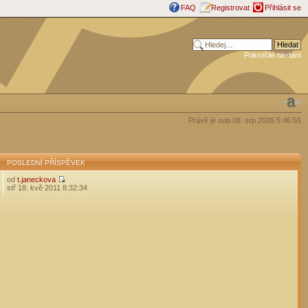
FAQ
Registrovat
Přihlásit se
Pokročilé hledání
Právě je sob 08. srp 2026 5:46:55
POSLEDNÍ PŘÍSPĚVEK
od
t.janeckova
stř 18. kvě 2011 8:32:34