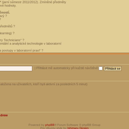
“
(jarní semestr 2011/2012). Zmíněné předměty
ové hodnoty.
žností.
avý ?
?
 předmětů ?
learning) ?
ory Technicians“ ?
tální a analytické technologie v laboratorní
 postupy v laboratorní praxi“ ?
|
Přihlásit mě automaticky při každé návštěvě
aložena na uživatelích, kteří byli aktivní za posledních 5 minut)
ndrew
Powered by
phpBB
® Forum Software © phpBB Group
Pro Ubuntu style by
Ishimaru Design