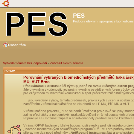
PES
Podpora efektivní spolupráce biomedicíns
Obsah fóra
Vyhledat témata bez odpovědí
•
Zobrazit aktivní témata
FÓRUM
Porovnání vybraných biomedicínských předmětů bakalářsk
MU; VUT Brno
Předkládáme k diskusi dílčí výstup jedné ze dvou klíčových aktivit pro
Jde o výměnu zkušeností, reciproční výměnu osvědčených forem výuky bio
pro vzájemnou multilaterální komunikaci a spolupráci mezi zúčastněnými vz
…..jsou uvedeny sylaby, témata přednášek, praktických cvičení a učební 
zaměřením v rámci bakalářského studia oborů na LF MU, PřF MU a VUT.
V rámci našeho projektu „PES“ se nabízí možnost pro cílové skupiny student
zájmu přednášky a po domluvě i praktická cvičení v rámci popsaných před
Připravuje se i možnost zapsat a absolvovat celý předmět včetně kreditové
V rámci OPVK budeme v blízké budoucnosti svědky prolnutí našeho projekt
„Inovace biochemických bakalářských programů PřF MU pro potřeby moderní
připravíme dva nové předměty
„Aplikované instrumentální a analytické 