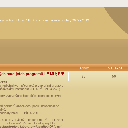
kých oborů MU a VUT Brno s účastí aplikační sféry 2009 - 2012
TÉMATA
PŘÍSPĚVKY
ých studijních programů LF MU; PřF
35
50
jektu.
medicínských předmětů a vytvoření prostoru
dělávacími institucemi (LF a PřF MU a VUT).
opory vybraných předmětů s biomedicínským
ů partnerů absolvovat podle individuálního
mětů.
 hodnoty mezi LF, PřF a VUT.
u s letos zahájeným projektem (PřF a LF MU)
 společnosti“. V rámci tohoto projektu
technologie v laboratorní medicíně“
(zimní